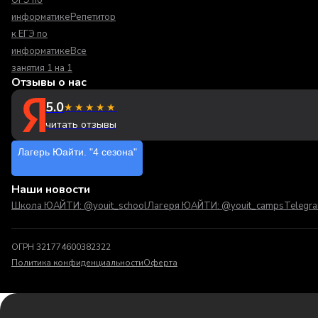
ОГЭ по
информатике
Репетитор
к ЕГЭ по
информатике
Все
занятия 1 на 1
Отзывы о нас
5.0
★★★★★
читать отзывы
Лагерь Юайти. "4 сезона"
Наши новости
Школа ЮАЙТИ: @youit_school
Лагеря ЮАЙТИ: @youit_camps
Telegr
ОГРН 321774600382322
Политика конфиденциальности
Оферта