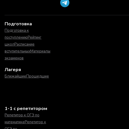
Подготовка
Подготовка к
поступлению
Рейтинг
школ
Расписание
вступительных
Материалы
экзаменов
Лагеря
Ближайшие
Прошедшие
1-1 с репетитором
Репетитор к ОГЭ по
математике
Репетитор к