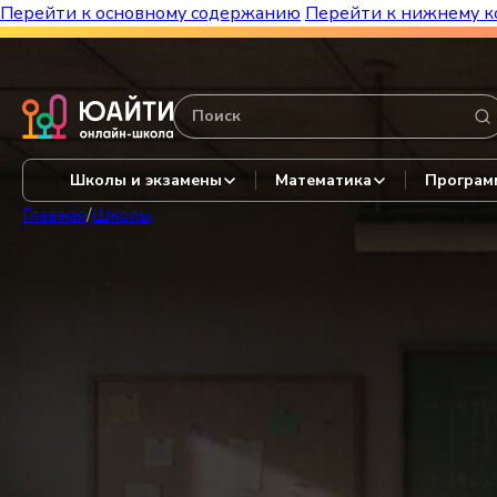
Перейти к основному содержанию
Перейти к нижнему к
Бесплатный марафон к топ-школам!
Видеор
Школы и экзамены
Математика
Програм
Главная
/
Школы