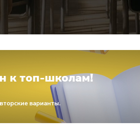
н к топ-школам!
вторские варианты.