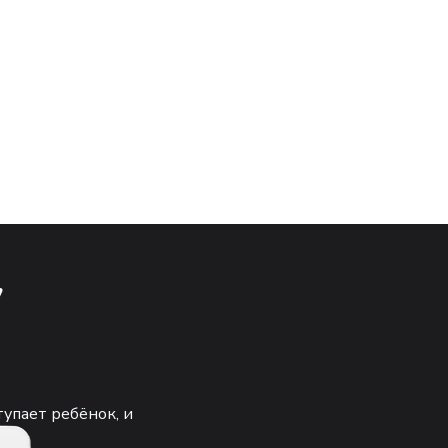
у
тупает ребёнок, и