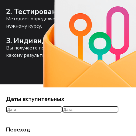
2. Тестирование с методистом
Методист определяет уровень, находит пробелы и оце
нужному курсу.
3. Индивидуальный учебный план
Вы получаете понятные рекомендации: с чего начать, к
какому результату придём.
Даты вступительных
Переход