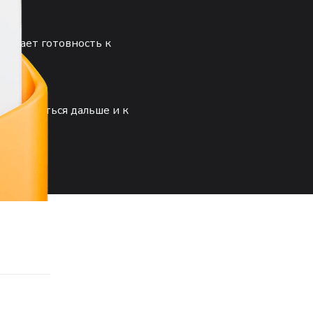
нивает готовность к
ак двигаться дальше и к