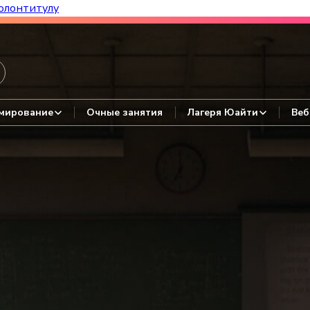
олонтитулу
азборы, гайды, авторские варианты.
мирование
Очные занятия
Лагеря Юайти
Веб