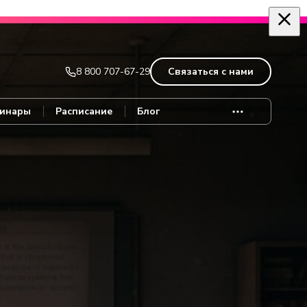
Записаться
8 800 707-67-29
Связаться с нами
инары
Расписание
Блог