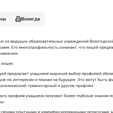
ссы
Вологда
о из ведущих образовательных учреждений Вологодской
амм. Его многопрофильность означает, что лицей предла
равлении.
 лицее:
й предлагает учащимся широкий выбор профилей обучения
щие их интересам и планам на будущее. Это могут быть
кономический, гуманитарный и другие профили.
ого профиля учащиеся получают более глубокие знания 
зы.
ся своими опытными и квалифицированными педагогами, 