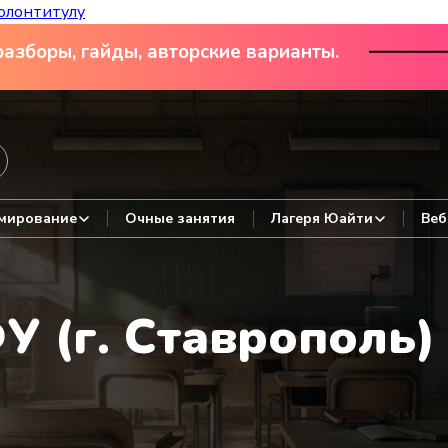
олонтитулу
азборы, гайды, авторские варианты.
мирование
Очные занятия
Лагеря Юайти
Веб
 (г. Ставрополь)