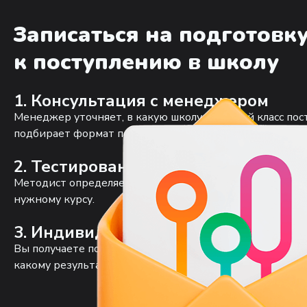
Записаться на подготовк
к поступлению в школу
1. Консультация с менеджером
Менеджер уточняет, в какую школу и в какой класс пос
подбирает формат подготовки.
2. Тестирование с методистом
Методист определяет уровень, находит пробелы и оце
нужному курсу.
3. Индивидуальный учебный план
Вы получаете понятные рекомендации: с чего начать, к
какому результату придём.