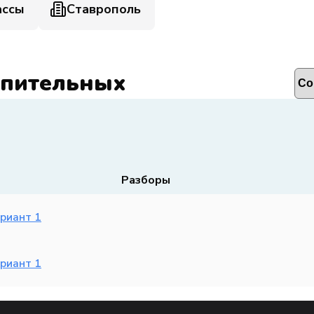
ассы
Ставрополь
упительных
Разборы
ариант 1
ариант 1