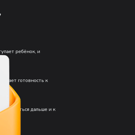
у
тупает ребёнок, и
нивает готовность к
ак двигаться дальше и к