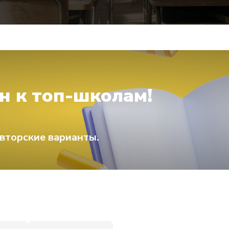
н к топ-школам!
вторские варианты.