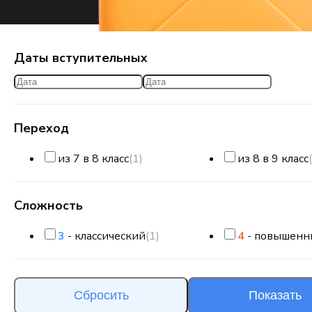
Даты вступительных
Переход
из 7 в 8 класс
(1)
из 8 в 9 класс
Сложность
3
- классический
(1)
4
- повышенн
Сбросить
Показать