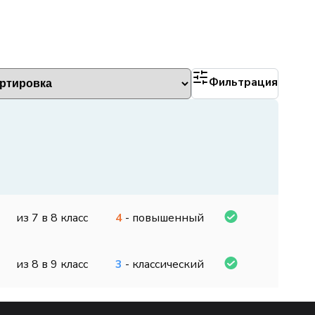
Фильтрация
из 7 в 8 класс
4
- повышенный
из 8 в 9 класс
3
- классический