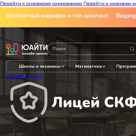
Перейти к основному содержанию
Перейти к нижнему к
Бесплатный марафон к топ-школам!
Видеор
Школы и экзамены
Математика
Програм
Главная
/
Школы
Лицей СКФУ