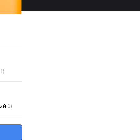
(1)
ый
(1)