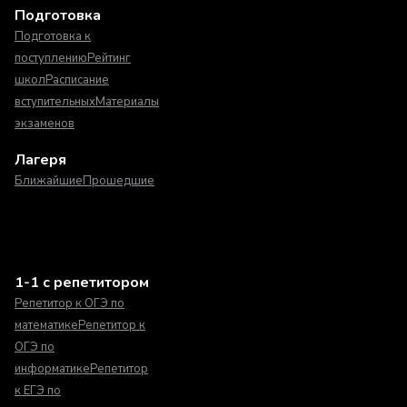
Подготовка
Подготовка к
поступлению
Рейтинг
школ
Расписание
вступительных
Материалы
экзаменов
Лагеря
Ближайшие
Прошедшие
1-1 с репетитором
Репетитор к ОГЭ по
математике
Репетитор к
ОГЭ по
информатике
Репетитор
к ЕГЭ по