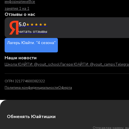
информатике
Все
занятия 1 на 1
Отзывы о нас
5.0
★★★★★
читать отзывы
Лагерь Юайти. "4 сезона"
Наши новости
Школа ЮАЙТИ: @youit_school
Лагеря ЮАЙТИ: @youit_camps
Telegr
ОГРН 321774600382322
Политика конфиденциальности
Оферта
Обменять Юайтишки
Отправляя заявку, в