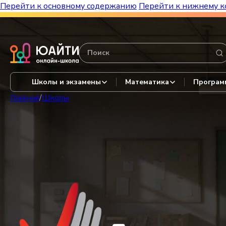
Перейти к основному содержанию
Перейти к нижнему к
Бесплатный марафон к топ-школам!
Видеор
Школы и экзамены
Математика
Програм
Главная
/
Школы