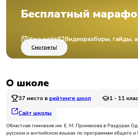
Бесплатный марафо
Уже идёт
Видеоразборы, гайды, а
Смотреть!
О школе
37 место в
рейтинге школ
1 - 11 кла
Сайт школы
Областная гимназия им. Е. М. Примакова в Раздорах О
русском и английском языках по программам общего и 