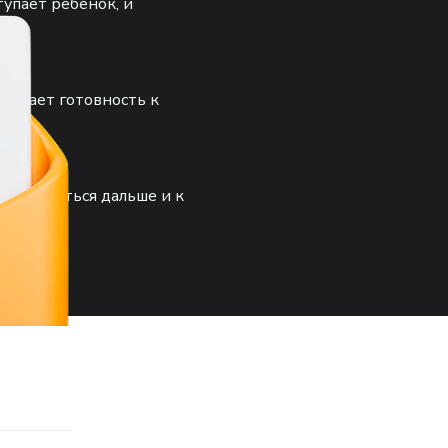
тупает ребёнок, и
нивает готовность к
ак двигаться дальше и к