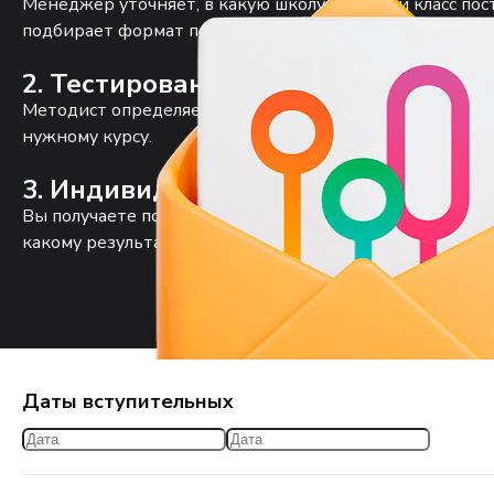
Менеджер уточняет, в какую школу и в какой класс пос
подбирает формат подготовки.
2. Тестирование с методистом
Методист определяет уровень, находит пробелы и оце
нужному курсу.
3. Индивидуальный учебный план
Вы получаете понятные рекомендации: с чего начать, к
какому результату придём.
Даты вступительных