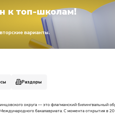
н к топ-школам!
вторские варианты.
ссы
Раздоры
динцовского округа — это флагманский билингвальный обр
Международного бакалавриата. С момента открытия в 201