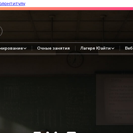
олонтитулу
азборы, гайды, авторские варианты.
мирование
Очные занятия
Лагеря Юайти
Веб