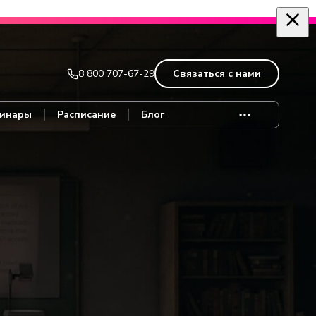
Записаться
8 800 707-67-29
Связаться с нами
инары
Расписание
Блог