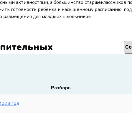
сными активностями, а большинство старшеклассников п
енить готовность ребёнка к насыщенному расписанию, по
го размещения для младших школьников.
упительных
Разборы
 2023 год