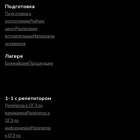
Подготовка
Подготовка к
поступлению
Рейтинг
школ
Расписание
вступительных
Материалы
экзаменов
Лагеря
Ближайшие
Прошедшие
1-1 с репетитором
Репетитор к ОГЭ по
математике
Репетитор к
ОГЭ по
информатике
Репетитор
к ЕГЭ по