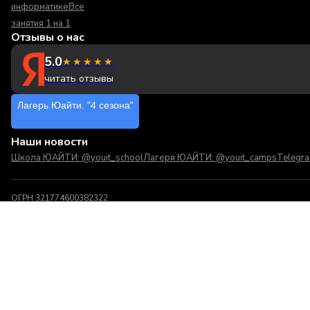
информатике
Все
занятия 1 на 1
Отзывы о нас
5.0
★★★★★
читать отзывы
Лагерь Юайти. "4 сезона"
Наши новости
Школа ЮАЙТИ: @youit_school
Лагеря ЮАЙТИ: @youit_camps
Telegr
ОГРН 321774600382322
Политика конфиденциальности
Оферта
Обменять Юайтишки
Отправляя заявку, в