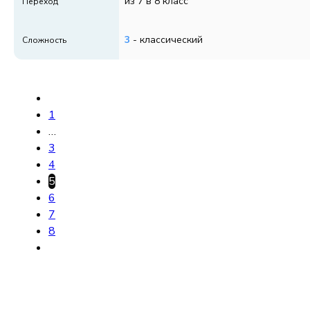
из 7 в 8 класс
Переход
3
- классический
Сложность
1
…
3
4
5
6
7
8