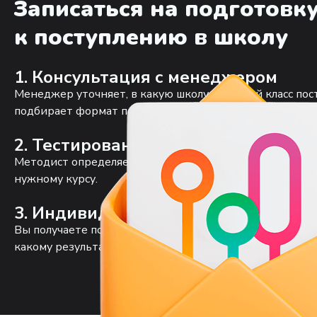
Записаться на подготовк
к поступлению в школу
1. Консультация с менеджером
Менеджер уточняет, в какую школу и в какой класс пос
подбирает формат подготовки.
2. Тестирование с методистом
Методист определяет уровень, находит пробелы и оце
нужному курсу.
3. Индивидуальный учебный план
Вы получаете понятные рекомендации: с чего начать, к
какому результату придём.