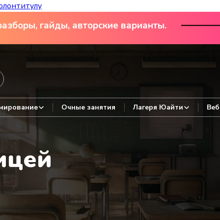
олонтитулу
азборы, гайды, авторские варианты.
мирование
Очные занятия
Лагеря Юайти
Веб
ицей