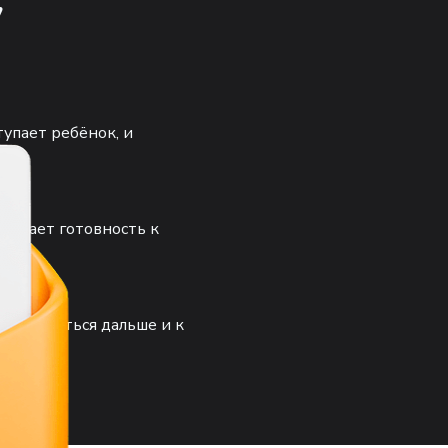
у
тупает ребёнок, и
нивает готовность к
ак двигаться дальше и к