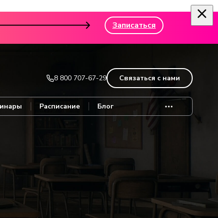
Записаться
8 800 707-67-29
Связаться с нами
инары
Расписание
Блог