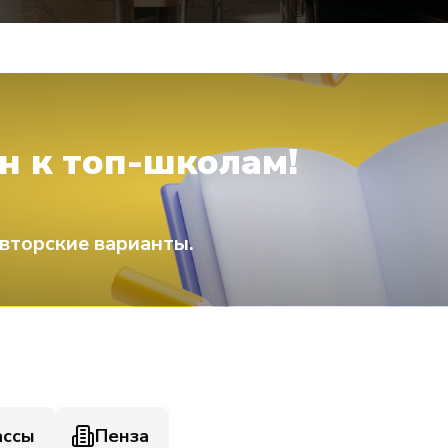
н к топ-школам!
вторские варианты.
ассы
Пенза