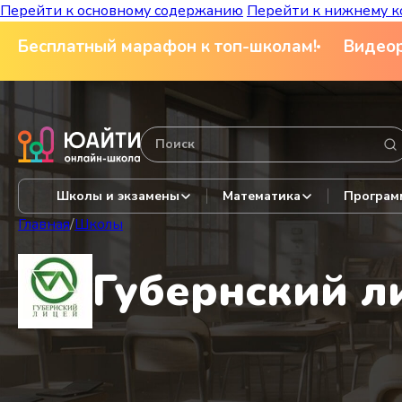
Перейти к основному содержанию
Перейти к нижнему к
Бесплатный марафон к топ-школам!
Видеор
Школы и экзамены
Математика
Програм
Главная
/
Школы
Губернский л