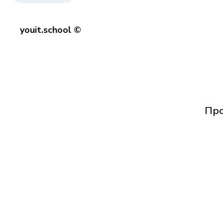
youit.school ©
Про