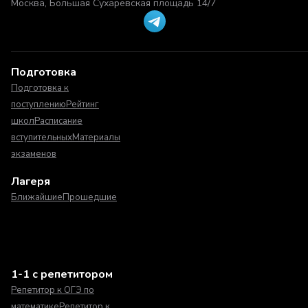
Москва, Большая Сухаревская площадь 14/7
Подготовка
Подготовка к
поступлению
Рейтинг
школ
Расписание
вступительных
Материалы
экзаменов
Лагеря
Ближайшие
Прошедшие
1-1 с репетитором
Репетитор к ОГЭ по
математике
Репетитор к