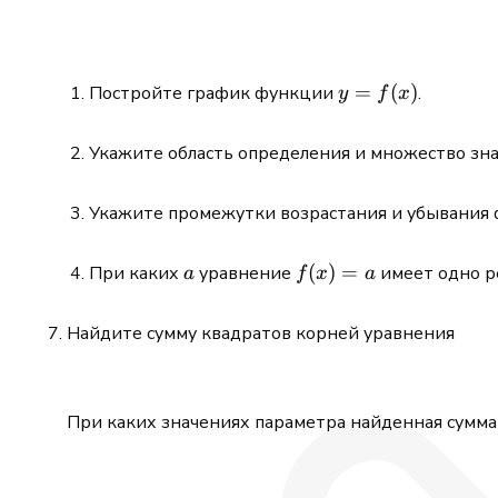
y=f(x)
=
(
)
Постройте график функции
.
y
f
x
Укажите область определения и множество зн
Укажите промежутки возрастания и убывания 
a
f(x)=a
(
)
=
При каких
уравнение
имеет одно 
a
f
x
a
Найдите сумму квадратов корней уравнения
При каких значениях параметра найденная сумма