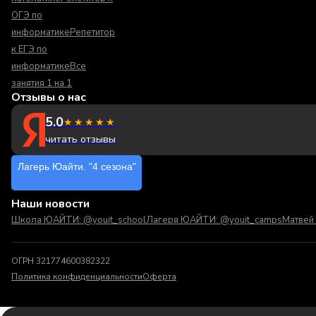
ОГЭ по
информатике
Репетитор
к ЕГЭ по
информатике
Все
занятия 1 на 1
Отзывы о нас
5.0
★★★★★
читать отзывы
Лагерь Юайти. "4 сезона"
Наши новости
Школа ЮАЙТИ: @youit_school
Лагеря ЮАЙТИ: @youit_camps
Матвей 
ОГРН 321774600382322
Политика конфиденциальности
Оферта