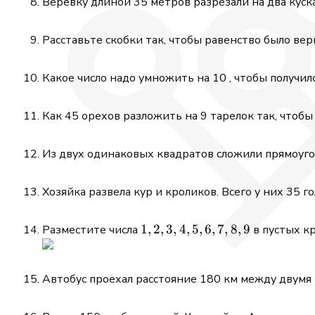
Веревку длиной 35 метров разрезали на два куск
Расставьте скобки так, чтобы равенство было ве
Какое число надо умножить на 10 , чтобы получило
Как 45 орехов разложить на 9 тарелок так, чтоб
Из двух одинаковых квадратов сложили прямоуго
Хозяйка развела кур и кроликов. Всего у них 35 г
1,2,3,4,5,6,7,8,9
1
,
2
,
3
,
4
,
5
,
6
,
7
,
8
,
9
Разместите числа
в пустых кр
Автобус проехал расстояние 180 км между двумя п