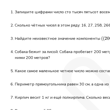
Запишите цифрами число сто тысяч пятьсот восем
Сколько чётных чисел в этом ряду: 16, 27, 258, 26
((2
((
20
Найдите неизвестное значение компоненты
3-97
\cdo
Собака бежит за лисой. Собака пробегает 200 метр
386
ними 200 метров?
Какое самое маленькое четное число можно состав
Периметр прямоугольника равен 30 см, а одна из 
Кирпич весит 1 кг и ещё полкирпича. Сколько вес