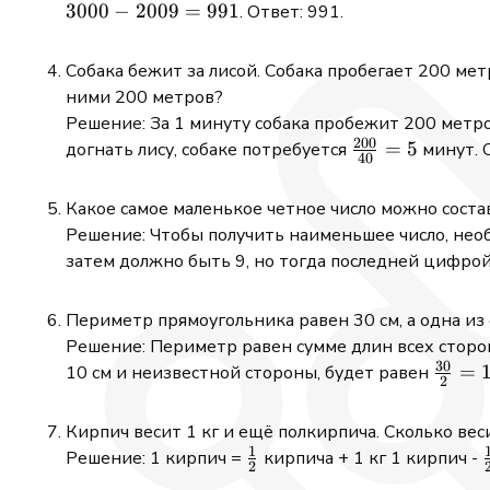
239.
975) \cdot
3000
−
2009
=
991
. Ответ: 991.
25 = 386 +
239 = 625
Собака бежит за лисой. Собака пробегает 200 метр
ними 200 метров?
Решение: За 1 минуту собака пробежит 200 метров,
200
\frac{200}
=
5
догнать лису, собаке потребуется
минут. О
40
{40} = 5
Какое самое маленькое четное число можно состав
Решение: Чтобы получить наименьшее число, необ
затем должно быть 9, но тогда последней цифрой 
Периметр прямоугольника равен 30 см, а одна из 
Решение: Периметр равен сумме длин всех сторон
30
\frac
=
10 см и неизвестной стороны, будет равен
2
{2} =
Кирпич весит 1 кг и ещё полкирпича. Сколько вес
1
\frac{1}
Решение: 1 кирпич =
кирпича + 1 кг 1 кирпич -
2
{2}