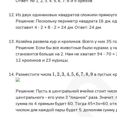
Ответ: по 1, 2, 3, 4, 5, 6, 7, 8 и 9 орехов.
Из двух одинаковых квадратов сложили прямоуго
Решение: Поскольку периметр квадрата 16 дм, од
\cdot
⋅
\cdot
⋅
составит 4
2 + 8
2 = 24 дм. Ответ: 24 дм.
Хозяйка развела кур и кроликов. Всего у них 35 г
Решение: Если бы все животные были курами, у н
становится больше на 2. Нам не хватает 94 - 70 
12 кроликов и 23 курицы.
1,2,3,4,5,6,7,8,9
1
,
2
,
3
,
4
,
5
,
6
,
7
,
8
,
9
Разместите числа
в пустых кр
Решение: Пусть в центральной ячейке стоит число 
центрального - его учли 3 "лишних" раза. Значи
сумма по 4 прямым будет 60. Тогда 45+3x=60, отк
числом для каждой пары будет 5, дополняя сумму 