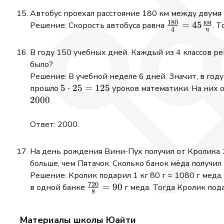
Автобус проехал расстояние 180 км между двумя п
180
км
\frac{180}
=
45
Решение: Скорость автобуса равна
. 
4
ч
{4} = 45
\frac{км}
В году 150 учебных дней. Каждый из 4 классов реш
{ч}
было?
Решение: В учебной неделе 6 дней. Значит, в год
5
5
⋅
25
=
125
прошло
уроков математики. На них 
\cdot
2000
.
25 =
125
Ответ: 2000.
На день рождения Вини-Пух получил от Кролика 1 
больше, чем Пятачок. Сколько банок мёда получил
Решение: Кролик подарил 1 кг 80 г = 1080 г меда
720
\frac{720}
=
90
в одной банке
г меда. Тогда Кролик по
8
{8} = 90
Материалы школы Юайти