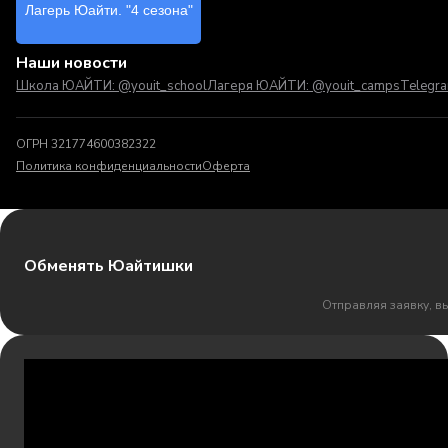
Лагерь Юайти. "4 сезона"
Наши новости
Школа ЮАЙТИ: @youit_school
Лагеря ЮАЙТИ: @youit_camps
Telegr
ОГРН 321774600382322
Политика конфиденциальности
Оферта
Обменять Юайтишки
Отправляя заявку, в