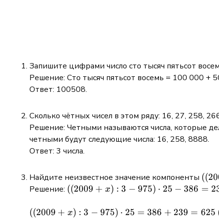
Запишите цифрами число сто тысяч пятьсот восем
Решение: Сто тысяч пятьсот восемь = 100 000 + 5
Ответ: 100508.
Сколько чётных чисел в этом ряду: 16, 27, 258, 26
Решение: Четными называются числа, которые деля
четными будут следующие числа: 16, 258, 8888.
Ответ: 3 числа.
((2
((
20
Найдите неизвестное значение компоненты
3-97
((2009+x):3-
((
2009
+
)
:
3
−
975
)
⋅
25
−
386
=
2
Решение:
x
\cdo
975) \cdot
386
25 - 386 =
((2009+x):3-
((
2009
+
)
:
3
−
975
)
⋅
25
=
386
+
239
=
625
x