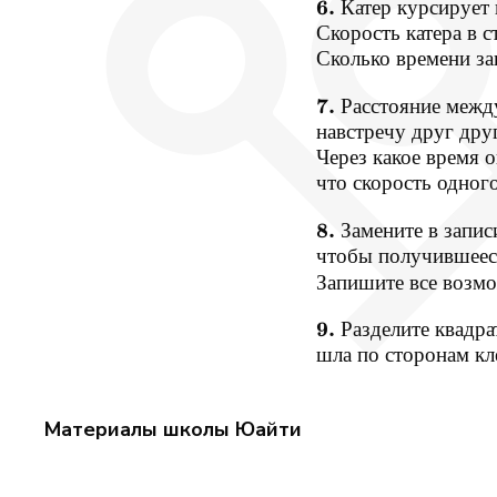
6.
Катер
курсирует
Скорость
катера
в
с
Сколько
времени
за
7.
Расстояние
межд
навстречу
друг
дру
Через
какое
время
о
что
скорость
одног
8.
Замените
в
запис
чтобы
получившеес
Запишите
все
возм
9.
Разделите
квадра
шла
по
сторонам
кл
Материалы школы Юайти