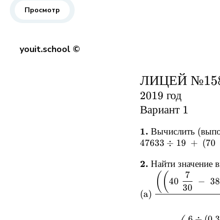
Просмотр
youit.school ©
ЛИЦЕЙ
№15
2019
год
Вариант
1
1.
Вычислить
(
вып
47633
÷
19
+
(
70
2.
Найти
значение
в
7
(
(
40
−
38
30
(a)
6
÷
(
0.