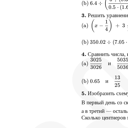
(
(b)
6.4
÷
0.5
⋅
(
1.
3.
Решить
уравнени
1
(
)
(a)
−
+
3
x
4
(b)
350.02
÷
(
7.05
⋅
4.
Сравнить
числа
,
3025
503
(a)
и
3026
503
13
(b)
0.65
и
25
5.
Изобразить
схем
В
первый
день
со
с
а
в
третий
—
остал
Сколько
центнеров