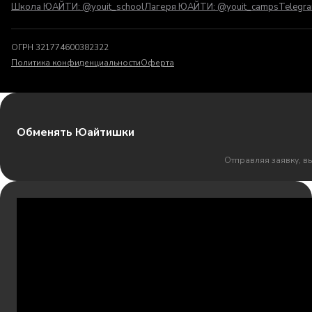
Школа ЮАЙТИ: @youit_school
Лагеря ЮАЙТИ: @youit_camps
Telegr
ОГРН 321774600382322
Политика конфиденциальности
Оферта
Обменять Юайтишки
Отправляя заявку, в