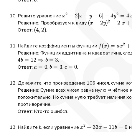
Ответ:
.
1)
2
2
x^2
+
2∣
+
−
6∣
+
4
=
4
Решите уравнение
x
x
y
y
2
+
(x -
(
−
2
)
+
2∣
+
Решение: Преобразуем к виду
x
y
x
2|x
2y)^2
(4,
(
4
,
2
)
Ответ:
.
+ y
+ 2|x
2)
- 6|
+ y -
2
f(x)
(
)
=
+
Найдите коэффициенты функции
f
x
a
x
+
6| =
=
Решение: Функция аддитивна и квадратична, сл
4y^2
0
ax^2
4
=
12
⇒
=
3
.
b
b
=
+
a
=
0
b
=
3
c
=
0
Ответ:
,
,
.
a
b
c
4xy
bx
=
=
=
+ c
0
3
0
Докажите, что произведение 106 чисел, сумма ко
Решение: Сумма всех чисел равна нулю ⇒ чётное 
положительно. Но сумма нулю требует наличия х
противоречие.
Ответ: Кто-то ошибся.
2
b
x^2
+
33
−
11
=
0
Найдите
, если уравнение
и
b
x
x
b