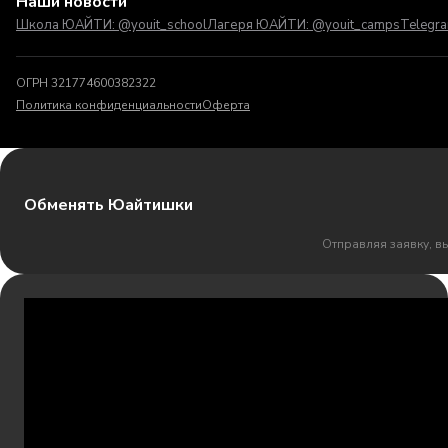
Наши новости
Школа ЮАЙТИ: @youit_school
Лагеря ЮАЙТИ: @youit_camps
Telegr
ОГРН 321774600382322
Политика конфиденциальности
Оферта
Обменять Юайтишки
Отправляя заявку, в