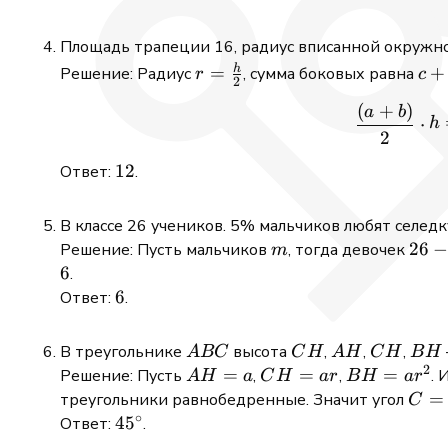
=
24
Площадь трапеции 16, радиус вписанной окружн
r =
c
h
=
+
Решение: Радиус
, сумма боковых равна
r
c
2
\frac{h}
+
(
+
)
a
b
{2}
d
⋅
h
2
12
12
Ответ:
.
В классе 26 учеников. 5% мальчиков любят селедк
m
26
26
Решение: Пусть мальчиков
, тогда девочек
m
-
6
.
m
6
6
Ответ:
.
ABC
CH
AH
CH
BH
В треугольнике
высота
,
,
,
A
BC
C
H
A
H
C
H
B
H
2
AH
=
CH
=
BH
=
Решение: Пусть
,
,
.
A
H
a
C
H
a
r
B
H
a
r
=
=
=
C =
=
треугольники равнобедренные. Значит угол
C
∘
a
ar
ar^2
45^\
45^\circ
4
5
Ответ:
.