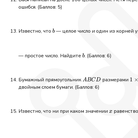
+ c
ошибся. (Баллов: 5)
b
Известно, что
— целое число и один из корней 
b
b
— простое число. Найдите
. (Баллов: 6)
b
ABCD
1\t
1
Бумажный прямоугольник
размерами
A
BC
D
2
двойным слоем бумаги. (Баллов: 6)
x
Известно, что ни при каком значении
равенств
x