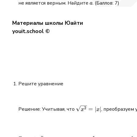
a
не является верным. Найдите
. (Баллов: 7)
a
Материалы школы Юайти
youit.school ©
Решите уравнение
\sqrt{x^2}
2
=
∣
∣
Решение: Учитывая, что
, преобразуем 
x
x
= |x|