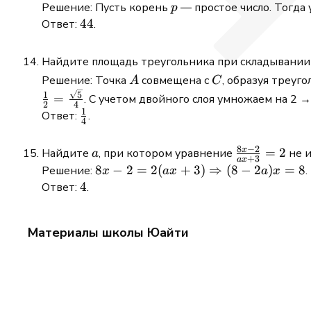
+
p
Решение: Пусть корень
— простое число. Тогда
p
33x
44
44
Ответ:
.
-
11b
Найдите площадь треугольника при складывании
= 0
A
C
Решение: Точка
совмещена с
, образуя треуг
A
C
5
1
=
. С учетом двойного слоя умножаем на 2 
2
4
1
\frac{1}
Ответ:
.
4
{4}
8
−
2
x
a
\frac{8x
=
2
Найдите
, при котором уравнение
не 
a
+
3
a
x
- 2}{ax
8x - 2 =
8
−
2
=
2
(
+
3
)
⇒
(
8
−
2
)
=
8
Решение:
.
x
a
x
a
x
+ 3} =
2(ax + 3)
4
4
Ответ:
.
2
\Rightarrow
(8 - 2a)x = 8
Материалы школы Юайти