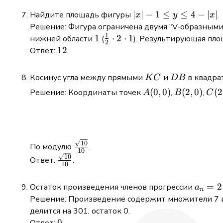
|x|
∣
∣
−
1
≤
≤
4
−
∣
∣
Найдите площадь фигуры
.
x
y
x
- 1
Решение: Фигура ограничена двумя "V-образным
1
\le
1
1
\frac{1}
⋅
2
⋅
1
нижней области
(
). Результирующая пл
2
y
{2}
12
12
Ответ:
.
\le
\cdot 2
4 -
\cdot 1
KC
DB
Косинус угла между прямыми
и
в квадра
K
C
D
B
|x|
A(0,0)
B(2,0)
C(2
(
0
,
0
)
(
2
,
0
)
(
2
Решение: Координаты точек
,
,
A
B
C
\frac{\sqrt{10}}
10
По модулю
.
10
{10}
\frac{\sqrt{10}}
10
Ответ:
.
10
{10}
a_n
=
2
Остаток произведения членов прогрессии
a
n
= 2
Решение: Произведение содержит множители 7 и 
+
делится на 301, остаток 0.
6(n-
0
0