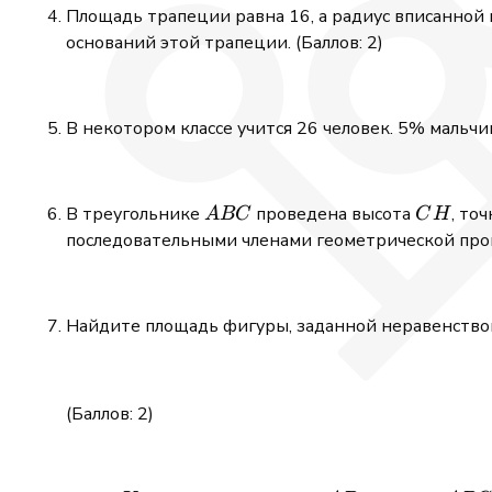
Площадь трапеции равна 16, а радиус вписанной
оснований этой трапеции. (Баллов: 2)
В некотором классе учится 26 человек. 5% мальчик
ABC
CH
В треугольнике
проведена высота
, то
A
BC
C
H
последовательными членами геометрической прог
Найдите площадь фигуры, заданной неравенств
(Баллов: 2)