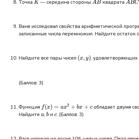
K
AB
ABC
Точка
— середина стороны
квадрата
K
A
B
A
BC
Ваня исследовал свойства арифметической прогресс
записанные числа перемножил. Найдите остаток от
(x,y)
(
,
)
Найдите все пары чисел
, удовлетворяющих
x
y
(Баллов: 3)
2
f(x)
(
)
=
+
+
Функция
обладает двумя св
f
x
a
x
b
x
c
=
a
b
c
Найдите
,
и
. (Баллов: 3)
a
b
c
ax^2
+
bx
Вася написал на доске 106 целых чисел. Петя перем