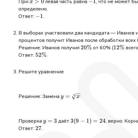
x
>
0
-1
−
1
При
левая часть равна
, что не может б
x
>
определено.
0
-1
−
1
Ответ:
.
В выборах участвовали два кандидата — Иванов 
процентов получит Иванов после обработки всех б
20\%
20%
12\%
12%
Решение: Иванов получил
от 60% (
всего
52\%
52%
Ответ:
.
Решите уравнение
y =
=
Решение: Замена
:
3
y
x
\sqrt[3]
{x}
y
=
3
3(9
3
(
9
−
1
)
=
24
Проверка
даёт
, верно. Кор
y
=
-
27
27
Ответ:
.
3
1)