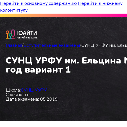
Перейти к основному содержанию
Перейти к нижнему
колонтитулу
Бесплатный марафон к топ-школам!
Главная
/
Вступительные экзамены
/
СУНЦ УРФУ им. Ельци
СУНЦ УРФУ им. Ельцина №1
год вариант 1
Школа:
СУНЦ УрФУ
Сложность:
Дата экзамена: 05.2019