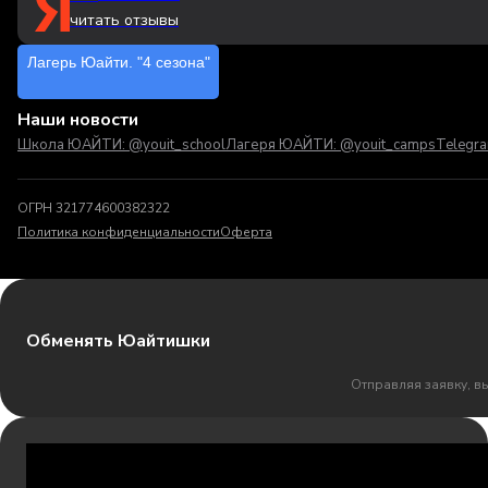
читать отзывы
Лагерь Юайти. "4 сезона"
Наши новости
Школа ЮАЙТИ: @youit_school
Лагеря ЮАЙТИ: @youit_camps
Telegr
ОГРН 321774600382322
Политика конфиденциальности
Оферта
Обменять Юайтишки
Отправляя заявку, в