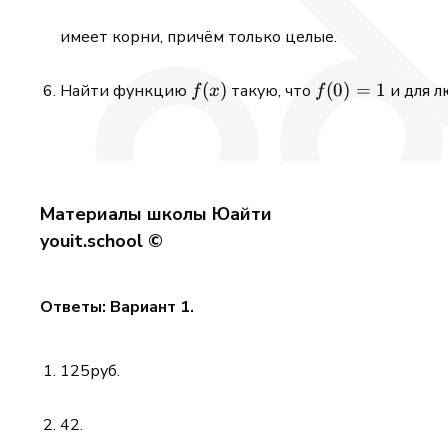
имеет корни, причём только целые.
f(x)
(
)
f(0)
(
0
)
=
1
Найти функцию
такую, что
и для л
f
x
f
= 1
Материалы школы Юайти
youit.school ©
Ответы: Вариант 1.
125руб.
42.