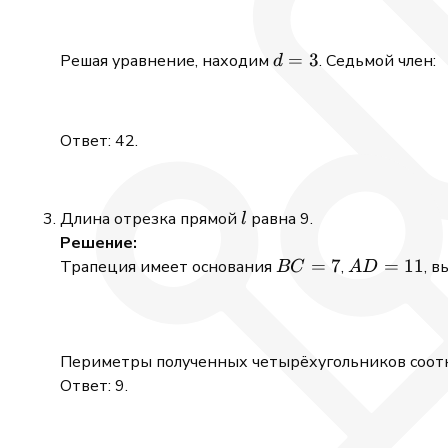
+
4d
d
=
3
Решая уравнение, находим
. Седьмой член:
d
=
3
Ответ: 42.
l
Длина отрезка прямой
равна 9.
l
Решение:
BC
=
7
AD
=
11
Трапеция имеет основания
,
, 
BC
A
D
=
=
7
11
Периметры полученных четырёхугольников соотн
Ответ: 9.