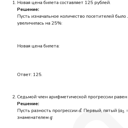
Новая цена билета составляет 125 рублей.
Решение:
Пусть изначальное количество посетителей было
увеличилась на 25%:
Новая цена билета:
Ответ: 125.
Седьмой член арифметической прогрессии равен 
Решение:
d
a_5
Пусть разность прогрессии
. Первый, пятый (
d
a
5
=
q
знаменателем
:
q
24