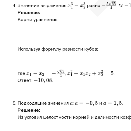
x_1^3
-
5
65
3
3
−
−
≈
−
Значение выражения
равно
x
x
1
2
4
-
\frac{5\sqr
Решение:
x_2^3
{4} \appro
Корни уравнения:
-10,08
Используя формулу разности кубов:
x_1 - x_2 = -
x_1^2
65
2
2
−
=
−
+
+
=
5
где
,
.
x
x
x
x
x
x
1
2
1
2
1
2
4
\frac{\sqrt{65}}
+
-10,08
−
10
,
08
Ответ:
.
{4}
x_1x_2
+
x_2^2
a
a =
=
−
0
,
5
a
=
1
,
5
Подходящие значения
:
и
.
a
a
a
= 5
-0,5
=
Решение:
1,5
Из условия целостности корней и делимости коэ