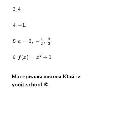
4.
-1
−
1
.
1
3
a = 0,\; -
=
0
,
−
,
.
a
2
2
\tfrac12,\;
\tfrac32
2
f(x)
(
)
=
+
1
.
f
x
x
=
x^2
Материалы школы Юайти
+ 1
youit.school ©