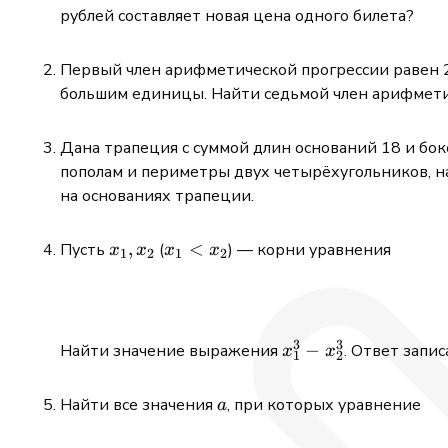
рублей составляет новая цена одного билета?
Первый член арифметической прогрессии равен 2
большим единицы. Найти седьмой член арифмети
Дана трапеция с суммой длин оснований 18 и бо
пополам и периметры двух четырёхугольников, на
на основаниях трапеции.
x_1,
,
x_1
<
Пусть
(
) — корни уравнения
x
x
x
x
1
2
1
2
x_2
<
x_2
3
3
x_1^3
−
Найти значение выражения
. Ответ запис
x
x
1
2
-
x_2^3
a
Найти все значения
, при которых уравнение
a