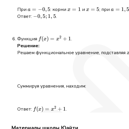
a =
=
−
0
,
5
x
=
1
x
=
5
a
=
1
,
При
: корни
и
; при
a
x
x
a
-0,5
=
=
=
-0,5;
−
0
,
5
;
1
,
5
Ответ:
.
1
5
1,5
1,5
2
f(x)
(
)
=
+
1
Функция
.
f
x
x
=
Решение:
x^2
Решаем функциональное уравнение, подставляя
+ 1
Суммируя уравнения, находим:
2
f(x)
(
)
=
+
1
Ответ:
.
f
x
x
=
x^2
Материалы школы Юайти
+ 1