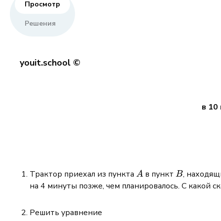
Просмотр
Решения
youit.school ©
в 10
A
B
Трактор приехал из пункта
в пункт
, находящ
A
B
на 4 минуты позже, чем планировалось. С какой с
Решить уравнение