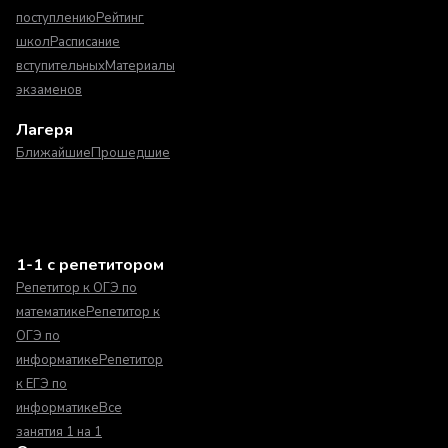
поступлению
Рейтинг
школ
Расписание
вступительных
Материалы
экзаменов
Лагеря
Ближайшие
Прошедшие
1-1 с репетитором
Репетитор к ОГЭ по
математике
Репетитор к
ОГЭ по
информатике
Репетитор
к ЕГЭ по
информатике
Все
занятия 1 на 1