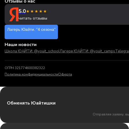
Отзывы о нас
5.0
★★★★★
читать отзывы
Лагерь Юайти. "4 сезона"
Наши новости
Школа ЮАЙТИ: @youit_school
Лагеря ЮАЙТИ: @youit_camps
Telegr
ОГРН 321774600382322
Политика конфиденциальности
Оферта
Обменять Юайтишки
Отправляя заявку, в