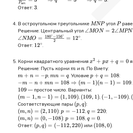
.
q
q
P
неч
a_1^{2016}
\ldots \cdot
{P_{\text{неч}}} =
3
3
Ответ:
.
\cdot q^{2015
a_{4032} =
3^{2016} \Rightarrow
\cdot 2016}
a_1^{2016}
q^{2016} = 3^{2016}
MNP
P
В остроугольном треугольнике
угол
рав
MNP
P
\cdot
\Rightarrow q = 3
\angle
∠
=
2∠
Решение: Центральный угол
MON
MPN
q^{2016^2}
∘
∘
18
0
−
15
6
∘
MON =
\angle NMO =
∠
=
=
1
2
.
NMO
2
2 \angle
∘
\frac{180^\circ
12^\circ
1
2
Ответ:
.
MPN =
- 156^\circ}{2}
2 \cdot
= 12^\circ
2
x^2
+
+
=
0
Корни квадратного уравнения
я
x
p
x
q
78^\circ
+
m
n
Решение: Пусть корни
и
. По Виету:
m
n
=
px
m
+
=
−
mn
=
p
+
=
108
,
. Условие
:
m
n
p
mn
q
p
q
156^\circ
+ q
+
=
+ q
-m - n + mn
−
−
+
=
108
⇒
(
−
1
)
(
−
1
)
=
109
.
m
n
mn
m
n
= 0
n
q
=
= 108
109
109
— простое число. Варианты:
=
108
\Rightarrow
(m -
(
−
1
,
−
1
)
=
(
1
,
109
)
(109,
(
109
,
1
)
(-1,
(
−
1
,
−
109
)
(
,
,
,
m
n
-
(m - 1)(n -
1, n
1)
-109)
(p,
(
,
)
Соответствующие пары
:
p
q
p
1) = 109
- 1)
q)
(m,
(
,
)
=
(
2
,
110
)
p =
=
−
112
q =
=
220
:
,
;
m
n
p
q
=
n)
-112
220
(m,
(
,
)
=
(
0
,
−
108
)
p
=
108
q
=
0
:
,
.
m
n
p
q
(1,
=
n) =
=
=
(p, q)
(
,
)
=
(
−
112
,
220
)
(108,
(
108
,
0
)
Ответ:
или
.
p
q
109)
(2,
(0,
108
0
=
0)