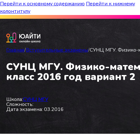
Перейти к основному содержанию
Перейти к нижнему
колонтитулу
Бесплатный марафон к топ-школам!
Главная
/
Вступительные экзамены
/
СУНЦ МГУ. Физико-ма
СУНЦ МГУ. Физико-матема
класс 2016 год вариант 2
Школа:
СУНЦ МГУ
Сложность:
Дата экзамена: 03.2016