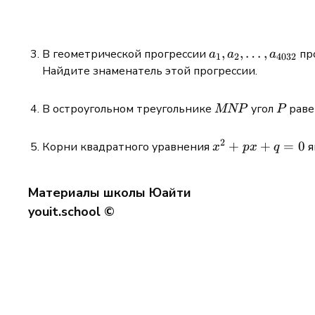
a_1,a_2,\dots,a_
,
,
…
,
В геометрической прогрессии
пр
a
a
a
1
2
4032
Найдите знаменатель этой прогрессии.
MNP
P
В остроугольном треугольнике
угол
рав
MNP
P
2
x^2
+
+
=
0
Корни квадратного уравнения
я
x
p
x
q
+
px
Материалы школы Юайти
+ q
youit.school ©
= 0