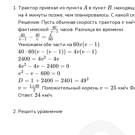
A
B
Трактор приехал из пункта
в пункт
, находящ
A
B
на 4 минуты позже, чем планировалось. С какой с
v
Решение: Пусть обычная скорость трактора
км/ч
v
40
\frac{40}
фактической
часов. Разница во времени:
−
1
v
40
40
4
{v - 1}
\frac{40}
−
=
−
1
60
v
v
{v - 1} -
60v(v
60
(
−
1
)
Умножаем обе части на
:
v
v
\frac{40}
- 1)
40
40
⋅
60
(
−
(
−
1
))
=
4
(
−
1
)
v
v
v
v
{v} =
2
\cdot
2400
2400
=
4
−
4
v
v
\frac{4}
2
60(v
=
4v^2
4
−
4
−
2400
=
0
v
v
{60}
- (v -
2
4v^2
- 4v
v^2
−
−
600
=
0
v
v
1)) =
- 4v
2
-
- v
D =
=
1
+
2400
=
2401
=
4
9
D
4v(v
2400
1
±
49
-
1 +
v =
=
v
=
25
. Положительный корень
км/ч. Ф
v
v
2
- 1)
= 0
600
2400
\frac{1
=
24
24
Ответ:
км/ч.
= 0
=
\pm
25
2401
49}{2}
Решить уравнение
=
49^2