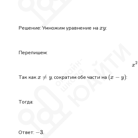
xy
Решение: Умножим уравнение на
:
x
y
Перепишем:
2
x
x

=
(x
(
−
)
Так как
, сократим обе части на
:
x
y
x
y
\neq
-
y
y)
Тогда:
-3
−
3
Ответ:
.