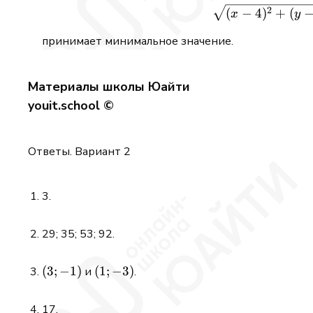
2
(
−
4
)
+
(
x
y
принимает минимальное значение.
Материалы школы Юайти
youit.school ©
Ответы. Вариант 2
3.
29; 35; 53; 92.
(3;
(
3
;
−
1
)
(1;
(
1
;
−
3
)
и
.
-1)
-3)
17.