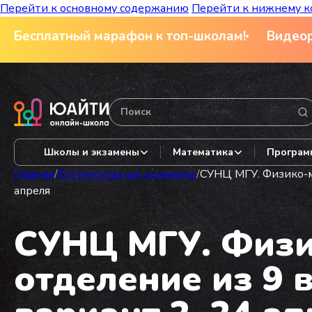
Перейти к основному содержанию
Перейти к нижнему к
Бесплатный марафон к топ-школам!
Видеор
Школы и экзамены
Математика
Програм
Главная
/
Вступительные экзамены
/
СУНЦ МГУ. Физико-ма
апреля
СУНЦ МГУ. Физи
отделение из 9 в