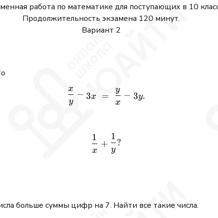
менная работа по математике для поступающих в 10 класс
Продолжительность экзамена 120 минут.
Вариант 2
то
x
y
\frac{x}{y} - 3x \;=\;\frac
−
−
3
=
3
.
x
y
y
x
1
1
\frac{1}{x} + \frac{1}{y}
?
+
y
x
ла больше суммы цифр на 7. Найти все такие числа.