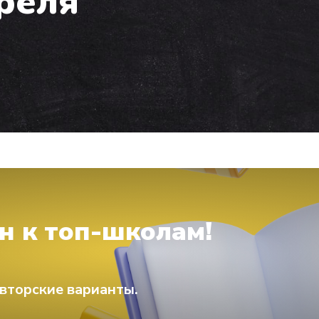
преля
н к топ-школам!
вторские варианты.