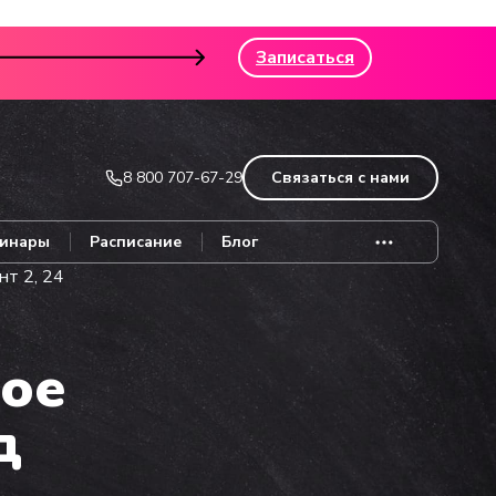
Записаться
8 800 707-67-29
Связаться с нами
инары
Расписание
Блог
т 2, 24
ое
д