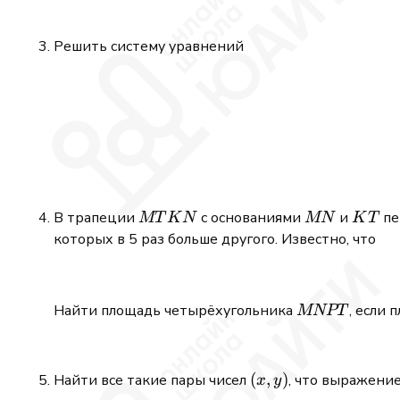
Решить систему уравнений
MTKN
MN
KT
В трапеции
с основаниями
и
пе
MT
K
N
MN
K
T
которых в 5 раз больше другого. Известно, что
MNPT
Найти площадь четырёхугольника
, если 
MNPT
(x,y)
(
,
)
Найти все такие пары чисел
, что выражени
x
y