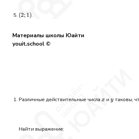
(2;
(
2
;
1
)
.
1)
Материалы школы Юайти
youit.school ©
x
y
Различные действительные числа
и
таковы, ч
x
y
Найти выражение: