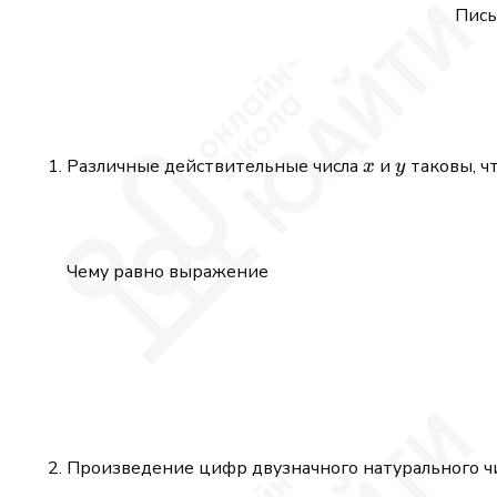
Пись
x
y
Различные действительные числа
и
таковы, ч
x
y
Чему равно выражение
Произведение цифр двузначного натурального чис