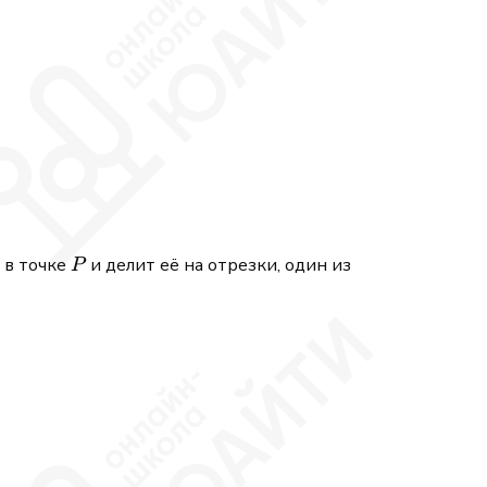
 = -12,\\ x^3 - y^3 = 28. \end{cases}
P
в точке
и делит её на отрезки, один из
P
.