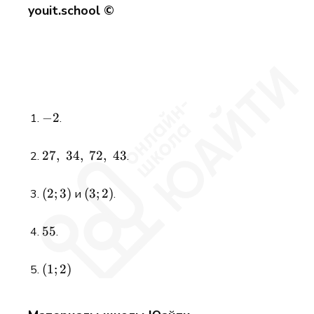
youit.school ©
-2
−
2
.
27,\;34,\;72,\;43
27
,
34
,
72
,
43
.
(2;3)
(
2
;
3
)
(3;2)
(
3
;
2
)
и
.
55
55
.
(1;2)
(
1
;
2
)