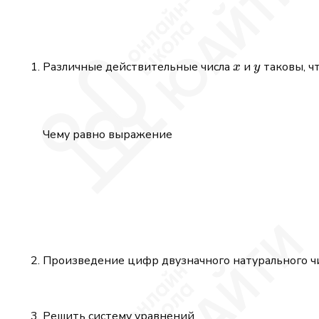
x
y
Различные действительные числа
и
таковы, ч
x
y
Чему равно выражение
Произведение цифр двузначного натурального чис
Решить систему уравнений