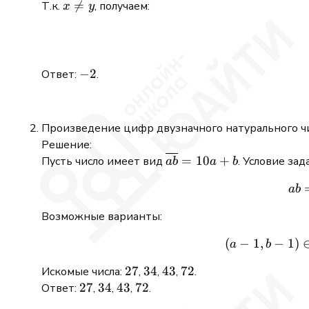
x

=
Т.к.
, получаем:
x
y
\neq
y
-2
−
2
Ответ:
.
Произведение цифр двузначного натурального чис
Решение:
\overline{ab}
=
10
+
Пусть число имеет вид
. Условие зад
ab
a
b
= 10a + b
ab
Возможные варианты:
(
−
1
,
−
1
)
a
b
27
27
34
34
43
43
72
72
Искомые числа:
,
,
,
.
27
27
34
34
43
43
72
72
Ответ:
,
,
,
.