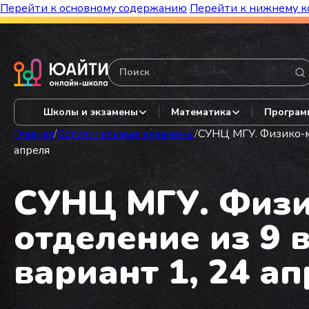
Перейти к основному содержанию
Перейти к нижнему к
Бесплатный марафон к топ-школам!
Видеор
Школы и экзамены
Математика
Програм
Главная
/
Вступительные экзамены
/
СУНЦ МГУ. Физико-ма
апреля
СУНЦ МГУ. Физи
отделение из 9 в
вариант 1, 24 а