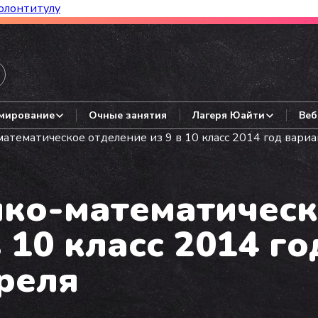
олонтитулу
азборы, гайды, авторские варианты.
мирование
Очные занятия
Лагеря Юайти
Веб
тематическое отделение из 9 в 10 класс 2014 год вариан
ко-математическ
 10 класс 2014 го
преля