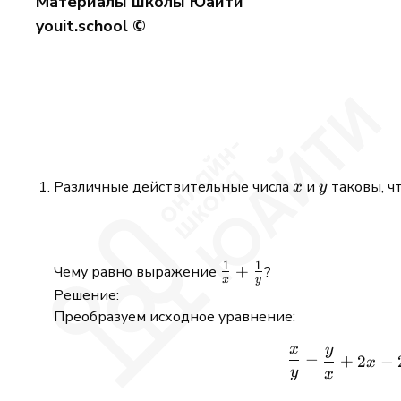
Материалы школы Юайти
youit.school ©
x
y
Различные действительные числа
и
таковы, ч
x
y
1
1
\frac{1}
+
Чему равно выражение
?
x
y
{x} +
Решение:
\frac{1}
Преобразуем исходное уравнение:
{y}
x
y
−
+
2
−
x
y
x