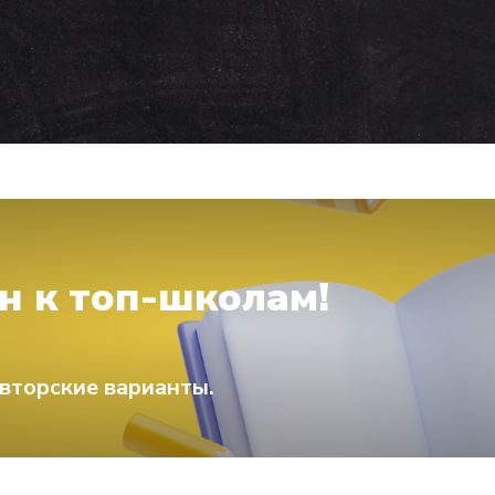
н к топ-школам!
вторские варианты.