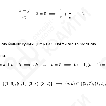
+
1
1
x
y
\frac{x + y}{xy} + 2 = 0 \
+
=
2
=
0
⟹
−
2.
+
x
y
y
x
ла больше суммы цифр на 5. Найти все такие числа.
ачи:
=
+
+
−
−
ab = a + b + 5 \implies ab - 
=
(
−
1
)
(
−
5
⟹
5
⟹
1
)
=
a
b
ab
a
b
a
b
(a - 1, b - 1) \in \{(1, 6), (6
(
,
)
∈
∈
{(
1
,
6
)
,
(
6
,
1
)
,
(
2
,
3
)
,
(
3
,
2
)}
⟹
{(
2
,
7
)
,
(
7
,
2
)
,
a
b