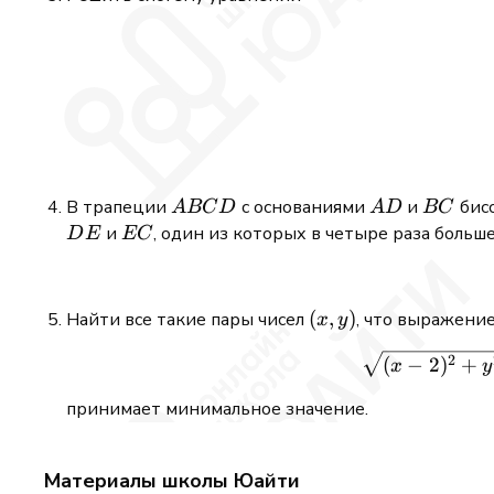
ABCD
AD
BC
В трапеции
с основаниями
и
бисс
A
BC
D
A
D
BC
EC
и
, один из которых в четыре раза боль
D
E
EC
(x,y)
(
,
)
Найти все такие пары чисел
, что выражени
x
y
2
(
−
2
)
+
x
y
принимает минимальное значение.
Материалы школы Юайти