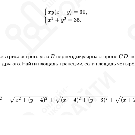
{
\begin{cases} x y (x+y) = 
(
+
)
=
30
,
x
y
x
y
3
3
+
=
35.
x
y
B
CD
ектриса острого угла
перпендикулярна стороне
, 
B
C
D
ше другого. Найти площадь трапеции, если площадь четыр
е
\sqrt{(x-2)^2 + y^2} + \sq
2
2
2
2
2
+
+
(
−
4
)
+
(
−
4
)
+
(
−
3
)
+
(
+
x
y
x
y
x