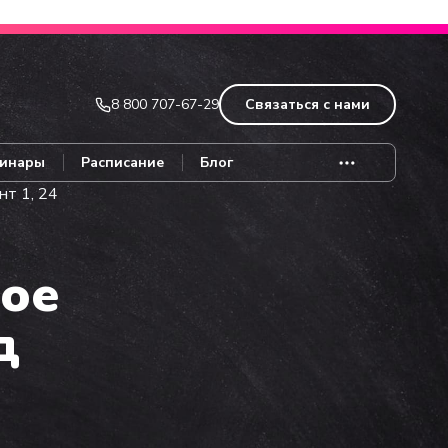
Записаться
8 800 707-67-29
Связаться с нами
инары
Расписание
Блог
т 1, 24
ое
д