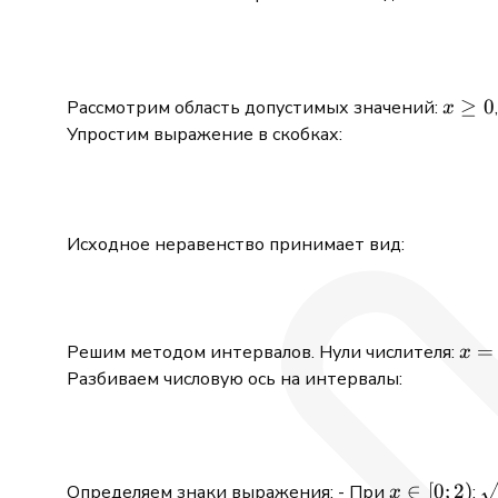
x
≥
0
Рассмотрим область допустимых значений:
x
\ge
Упростим выражение в скобках:
0
Исходное неравенство принимает вид:
x
=
Решим методом интервалов. Нули числителя:
x
=
Разбиваем числовую ось на интервалы:
0
x
∈
[
0
;
2
)
\
Определяем знаки выражения: - При
:
x