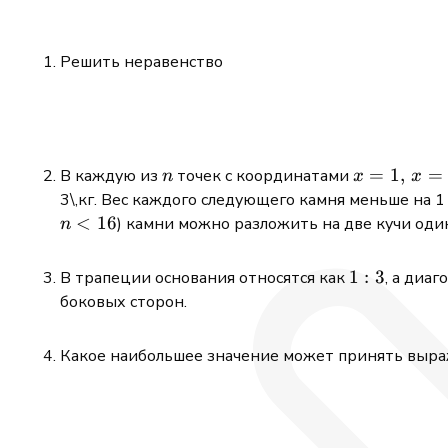
Решить неравенство
n
x = 1,\,
=
1
,
=
В каждую из
точек с координатами
n
x
x
x = 2,\,
3\,кг. Вес каждого следующего камня меньше на 
\ldots,\,
<
16
) камни можно разложить на две кучи оди
n
x = n
1:3
1
:
3
В трапеции основания относятся как
, а диа
боковых сторон.
Какое наибольшее значение может принять выр