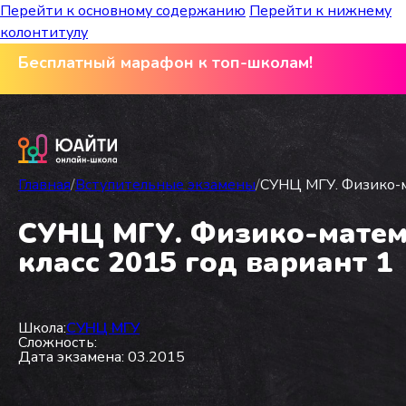
Перейти к основному содержанию
Перейти к нижнему
колонтитулу
Бесплатный марафон к топ-школам!
Главная
/
Вступительные экзамены
/
СУНЦ МГУ. Физико-ма
СУНЦ МГУ. Физико-матема
класс 2015 год вариант 1
Школа:
СУНЦ МГУ
Сложность:
Дата экзамена: 03.2015