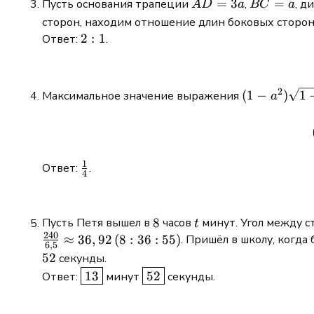
AD
=
3
BC
=
Пусть основания трапеции
,
, д
A
D
a
BC
a
14
=
=
сторон, находим отношение длин боковых сторо
3a
a
2:1
2
:
1
Ответ:
.
(1 -
2
(
1
−
)
1
Максимальное значение выражения
a
a^2)\sqrt{1
- b^2} - (1 -
b^2)\sqrt{1
- a^2}
1
\frac{1}
Ответ:
.
4
{4}
8
t
8
Пусть Петя вышел в
часов
минут. Угол между с
t
240
≈
36
,
92
(
8
:
36
:
55
)
. Пришёл в школу, когда
6
,
5
52
секунды.
\boxed{13}
\boxed{52}
13
52
Ответ:
минут
секунды.