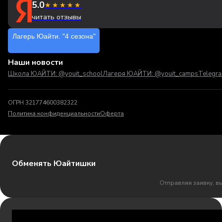
5.0
★★★★★
читать отзывы
Лагерь Юайти. "4 сезона"
Наши новости
Школа ЮАЙТИ: @youit_school
Лагеря ЮАЙТИ: @youit_camps
Telegr
ОГРН 321774600382322
Политика конфиденциальности
Оферта
Обменять Юайтишки
Отправляя заявку, в