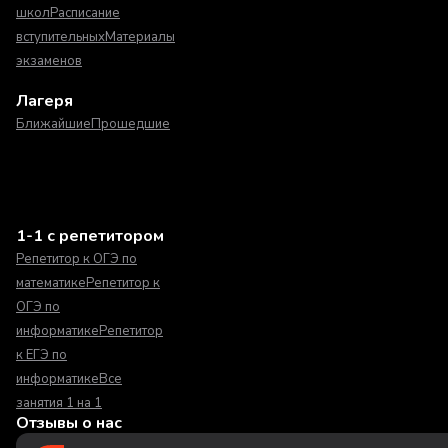
школ
Расписание
вступительных
Материалы
экзаменов
Лагеря
Ближайшие
Прошедшие
1-1 с репетитором
Репетитор к ОГЭ по
математике
Репетитор к
ОГЭ по
информатике
Репетитор
к ЕГЭ по
информатике
Все
занятия 1 на 1
Отзывы о нас