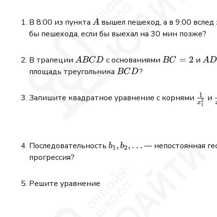
A
В 8:00 из пункта
вышел пешеход, а в 9:00 вслед
A
бы пешехода, если бы выехал на 30 мин позже?
ABCD
BC
=
2
AD
В трапеции
с основаниями
и
A
BC
D
BC
A
=
=
BCD
площадь треугольника
?
BC
D
2
5
1
\fra
Запишите квадратное уравнение с корнями
и
2
x
1
{x_1
b_1,
,
,
…
Последовательность
— непостоянная гео
b
b
1
2
b_2,
прогрессия?
\dots
Решите уравнение