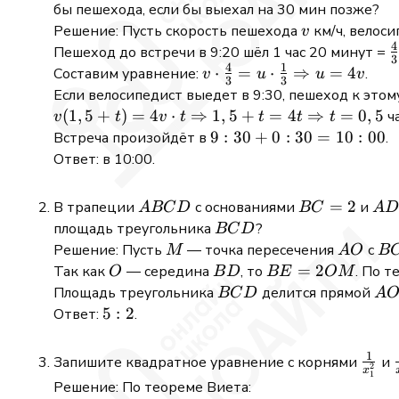
бы пешехода, если бы выехал на 30 мин позже?
v
Решение: Пусть скорость пешехода
км/ч, велос
v
4
\
Пешеход до встречи в 9:20 шёл 1 час 20 минут =
3
4
1
{
v \cdot
⋅
=
⋅
⇒
=
4
Составим уравнение:
.
v
u
u
v
3
3
\frac{4}{3}
Если велосипедист выедет в 9:30, пешеход к этом
= u \cdot
v(1,5 + t) =
(
1
,
5
+
)
=
4
⋅
⇒
1
,
5
+
=
4
⇒
=
0
,
5
ча
v
t
v
t
t
t
t
\frac{1}{3}
4v \cdot t
9:30
9
:
30
+
0
:
30
=
10
:
00
Встреча произойдёт в
.
\Rightarrow
\Rightarrow
+
Ответ: в 10:00.
u = 4v
1,5 + t = 4t
0:30
\Rightarrow
=
ABCD
BC
=
2
AD
В трапеции
с основаниями
и
A
BC
D
BC
A
t = 0,5
10:00
=
=
BCD
площадь треугольника
?
BC
D
2
5
M
AO
B
Решение: Пусть
— точка пересечения
с
M
A
O
B
O
BD
BE
=
2
Так как
— середина
, то
. По т
O
B
D
BE
OM
=
BCD
A
Площадь треугольника
делится прямой
BC
D
A
2OM
5:2
5
:
2
Ответ:
.
1
\fra
Запишите квадратное уравнение с корнями
и
2
x
1
{x_1
Решение: По теореме Виета: