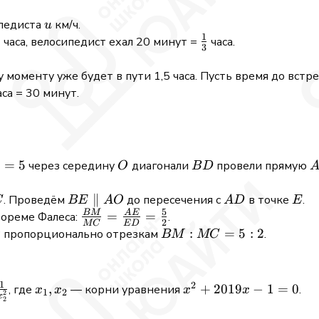
u
ипедиста
км/ч.
u
1
frac{4}
\frac{1}
часа, велосипедист ехал 20 минут =
часа.
3
3}
{3}
у моменту уже будет в пути 1,5 часа. Пусть время до встр
са = 30 минут.
=
5
O
BD
через середину
диагонали
провели прямую
D
O
B
D
C
BE
∥
AD
E
. Проведём
до пересечения с
в точке
.
C
BE
A
O
A
D
E
5
\parallel
BM
A
E
\frac{BM}
=
=
еореме Фалеса:
.
2
MC
E
D
AO
{MC} =
O
BM:MC
:
=
5
:
2
пропорционально отрезкам
.
O
BM
MC
\frac{AE}
= 5:2
{ED} =
\frac{5}
1
2
c{1}
\frac{1}
x_1,
,
x^2 +
+
2019
−
1
=
0
, где
— корни уравнения
.
x
x
x
x
1
2
2
{2}
x
2
^2}
{x_2^2}
x_2
2019x