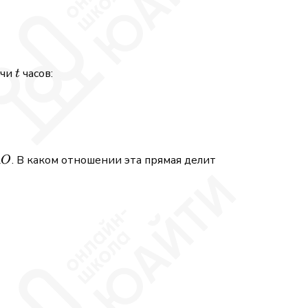
t
ечи
часов:
t
AO
. В каком отношении эта прямая делит
A
O