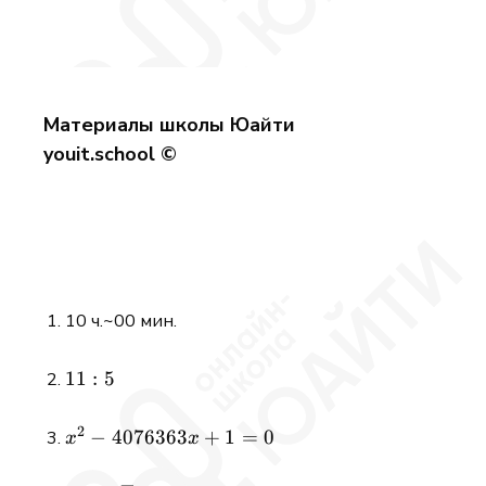
Материалы школы Юайти
youit.school ©
10 ч.~00 мин.
11:5
11
:
5
2
x^2 -
−
4076363
+
1
=
0
x
x
4076363x