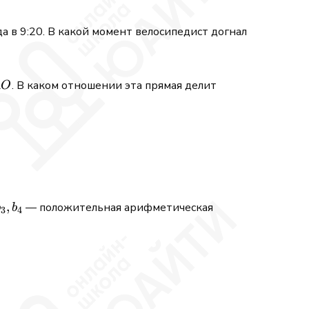
а в 9:20. В какой момент велосипедист догнал
AO
. В каком отношении эта прямая делит
A
O
,
,
— положительная арифметическая
b
b
3
4
,
x\rvert \;=\; 3\sqrt{(1 - 4x)^{2018}} + 5\lvert 1 - 4