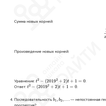
Сумма новых корней:
Произведение новых корней:
2
2
t^2 -
−
(
201
9
+
2
)
+
1
=
0
Уравнение:
.
t
t
2
2
(2019^2
t^2 -
−
(
201
9
+
2
)
+
1
=
0
Ответ:
.
t
t
+ 2)t +
(2019^2
1 = 0
+ 2)t +
b_1,
,
,
…
Последовательность
— непостоянная гео
b
b
1
2
1 = 0
b_2,
прогрессия?