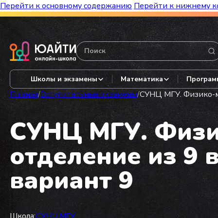
Перейти к основному содержанию
Перейти к нижнему к
Бесплатный марафон к топ-школам!
Видеор
Школы и экзамены
Математика
Програм
Главная
/
Вступительные экзамены
/
СУНЦ МГУ. Физико-ма
СУНЦ МГУ. Физи
отделение из 9 в
вариант 9
Школа:
СУНЦ МГУ