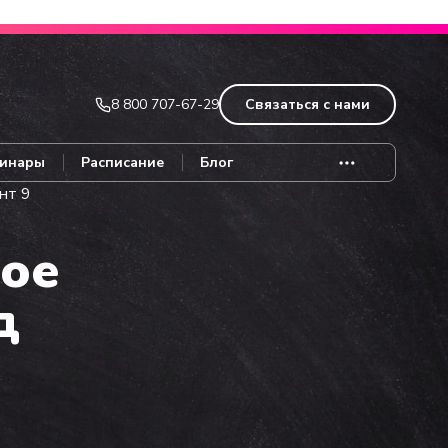
Записаться
8 800 707-67-29
Связаться с нами
инары
Расписание
Блог
нт 9
ое
д