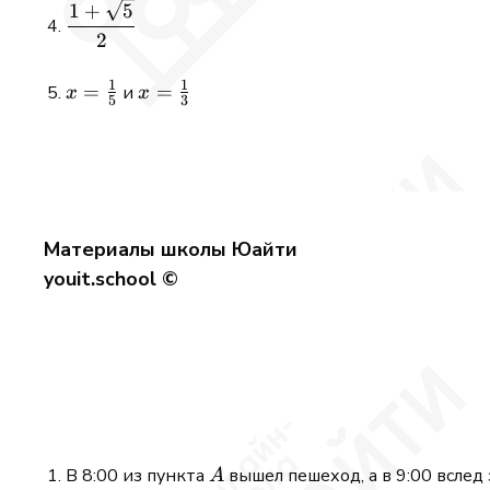
+ 1 = 0
\displaystyle\frac{1
1
+
5
+ \sqrt{5}}{2}
2
1
1
x =
=
x =
=
и
x
x
5
3
\frac{1}
\frac{1}
{5}
{3}
Материалы школы Юайти
youit.school ©
A
В 8:00 из пункта
вышел пешеход, а в 9:00 вслед
A