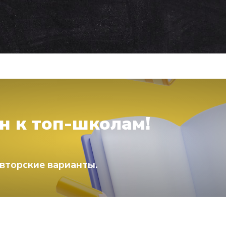
н к топ-школам!
вторские варианты.