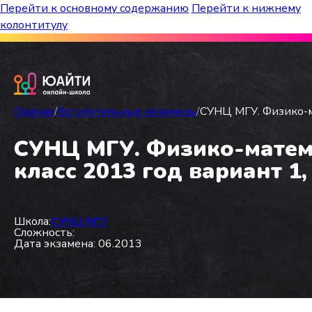
Перейти к основному содержанию
Перейти к нижнему
колонтитулу
Бесплатный марафон к топ-школам!
Главная
/
Вступительные экзамены
/
СУНЦ МГУ. Физико-ма
СУНЦ МГУ. Физико-матема
класс 2013 год вариант 1,
Школа:
СУНЦ МГУ
Сложность:
Дата экзамена: 06.2013