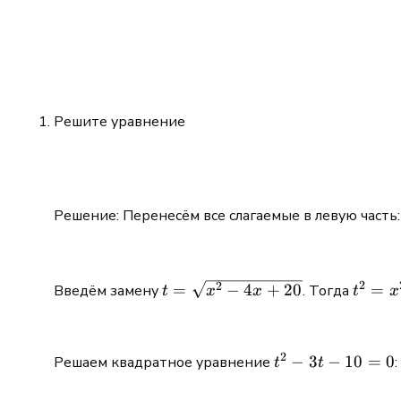
Решите уравнение
Решение: Перенесём все слагаемые в левую часть:
2
t =
t^2
2
=
−
4
+
20
=
Введём замену
. Тогда
t
x
x
t
x
\sqrt{x^2
=
- 4x +
x^2
20}
-
2
t^2
−
3
−
10
=
0
Решаем квадратное уравнение
:
t
t
4x
-
+