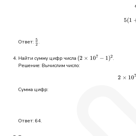
b_1
q^2
5
(
1
5
\frac{5}
Ответ:
.
2
{2}
7
2
(2
(
2
×
1
0
−
1
)
Найти сумму цифр числа
.
\times
Решение: Вычислим число:
10^7 -
2
×
1
0
1)^2
Сумма цифр:
Ответ: 64.