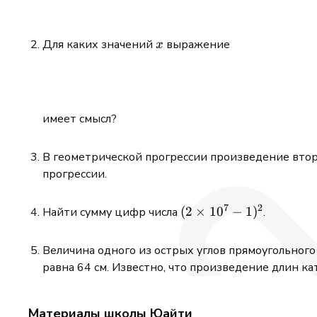
x
Для каких значений
выражение
x
имеет смысл?
В геометрической прогрессии произведение второ
прогрессии.
7
2
(2
(
2
×
1
0
−
1
)
Найти сумму цифр числа
.
\times
10^7 -
Величина одного из острых углов прямоугольного 
1)^2
равна 64 см. Известно, что произведение длин ка
Материалы школы Юайти