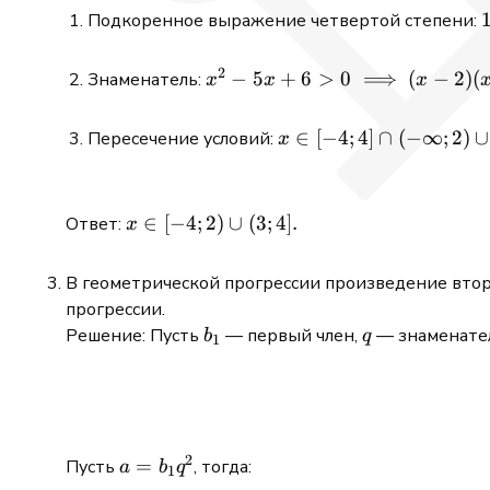
Подкоренное выражение четвертой степени:
2
x^2 - 5x
−
5
+
6
>
0
⟹
(
−
2
)
(
Знаменатель:
x
x
x
+ 6 > 0
[
\implies
x \in
∈
[
−
4
;
4
]
∩
(
−
∞
;
2
)
∪
Пересечение условий:
x
(x-2)(x-
[-4; 4]
3) > 0
\cap (-
\implies
\infty;
x
∈
[
−
4
;
2
)
∪
(
3
;
4
]
.
Ответ:
x
x \in (-
2) \cup
\in
\infty; 2)
(3;
[-4;
\cup (3;
В геометрической прогрессии произведение второ
+\infty)
2)
+\infty).
прогрессии.
\implies
\cup
b_1
q
Решение: Пусть
— первый член,
— знаменател
b
q
[-4; 2)
1
(3;
\cup (3;
4].
4].
2
a =
=
Пусть
, тогда:
a
b
q
1