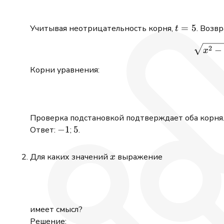
3t
20
-
10
t
=
5
Учитывая неотрицательность корня,
. Возв
t
=
=
0
2
−
5
x
Корни уравнения:
Проверка подстановкой подтверждает оба корня
-1
−
1
5
5
Ответ:
;
.
x
Для каких значений
выражение
x
имеет смысл?
Решение: