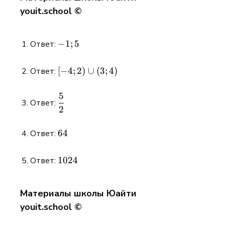
youit.school ©
-1;5
−
1
;
5
Ответ:
[-4;2)\cup(3;4)
[
−
4
;
2
)
∪
(
3
;
4
)
Ответ:
5
\displaystyle
Ответ:
2
\frac{5}{2}
64
64
Ответ:
1024
1024
Ответ:
Материалы школы Юайти
youit.school ©