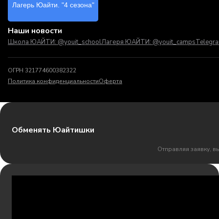
Лагерь Юайти. "4 сезона"
Наши новости
Школа ЮАЙТИ: @youit_school
Лагеря ЮАЙТИ: @youit_camps
Telegr
ОГРН 321774600382322
Политика конфиденциальности
Оферта
Обменять Юайтишки
Отправляя заявку, в