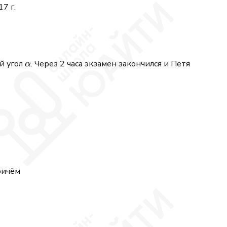
7 г.
\alpha
й угол
. Через 2 часа экзамен закончился и Петя
α
ричём
 bc + ac = 156.