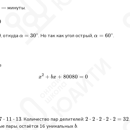
— минуты.
0
∘
∘
0
\alpha =
=
3
0
\alpha =
=
6
0
, откуда
. Но так как угол острый,
.
α
α
30^{\circ}
60^{\circ}
е
2
+
+
x^2 + b x + 80080 = 0
80080
=
0
x
b
x
7
⋅
11
⋅
13
2
2
⋅
2
⋅
2
⋅
2
⋅
2
=
32
. Количество пар делителей:
\cdot
b
ые пары, остаётся 16 уникальных
.
b