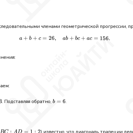
2
\cdot
2
\cdot
оследовательными членами геометрической прогрессии, п
2
\cdot
+
+
=
26
,
a + b + c = 26,\quad ab +
+
+
=
156.
a
b
c
ab
b
c
a
c
2 =
32
внения:
аем:
3
b
=
6
. Подставляя обратно,
.
b
=
6
BC:AD
:
=
1
:
2
) известно, что диагональ трапеции дел
BC
A
D