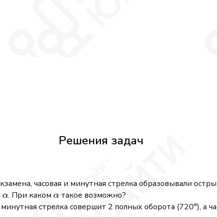
Решения задач
экзамена, часовая и минутная стрелка образовывали остры
\alpha
\alpha
й
. При каком
такое возможно?
α
α
а минутная стрелка совершит 2 полных оборота (720°), а ч