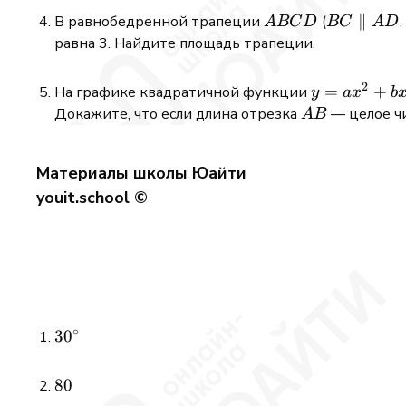
ABCD
BC
∥
В равнобедренной трапеции
(
,
A
BC
D
BC
A
D
\parallel
равна 3. Найдите площадь трапеции.
AD
2
y =
=
+
На графике квадратичной функции
y
a
x
b
ax^2
AB
Докажите, что если длина отрезка
— целое чи
A
B
+
bx
Материалы школы Юайти
+ c
youit.school ©
∘
30^\circ
3
0
80
80