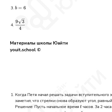
b
=
6
b
=
6
\displaystyle
9
3
\frac{9\sqrt{3}}
4
{4}
Материалы школы Юайти
youit.school ©
Когда Петя начал решать задачи вступительного 
заметил, что стрелки снова образуют угол, равны
t
Решение: Пусть начальное время
часов. За 2 час
t