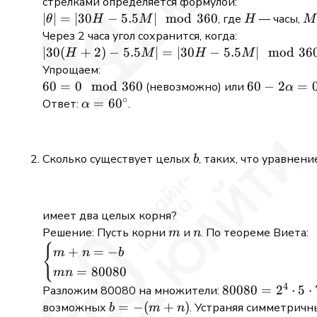
стрелками определяется формулой:
|\theta|
∣
∣
=
∣30
−
5.5
∣
mod
360
H
M
, где
— часы,
θ
H
M
H
M
= |30H
Через 2 часа угол сохранится, когда:
- 5.5M|
|30(H+2)
∣30
(
+
2
)
−
5.5
∣
=
∣30
−
5.5
∣
mod
36
H
M
H
M
\mod
- 5.5M| =
Упрощаем:
360
|30H -
60 =
60
=
0
mod
360
60 -
60
−
2
=
(невозможно) или
α
5.5M|
∘
0
2\alpha
\alpha =
=
6
0
Ответ:
.
α
\mod
\mod
= 0
60^{\circ}
360
360
b
Сколько существует целых
, таких, что уравнени
b
имеет два целых корня?
m
n
Решение: Пусть корни
и
. По теореме Виета:
m
n
{
\begin{cases}
+
=
−
m
n
b
m + n = -b
=
80080
mn
\\ mn =
4
80080
80080
=
2
⋅
5
⋅
Разложим 80080 на множители:
80080
= 2^4
b = -
=
−
(
+
)
возможных
. Устраняя симметричн
b
m
n
\end{cases}