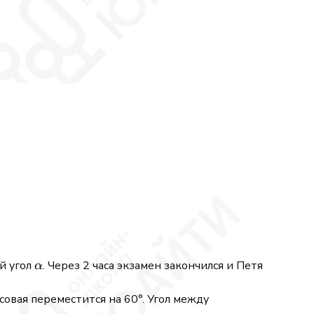
\alpha
й угол
. Через 2 часа экзамен закончился и Петя
α
асовая переместится на 60°. Угол между