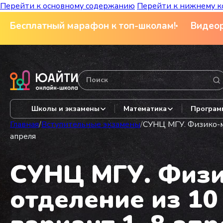
Перейти к основному содержанию
Перейти к нижнему к
Бесплатный марафон к топ-школам!
Видеор
Школы и экзамены
Математика
Програм
Главная
/
Вступительные экзамены
/
СУНЦ МГУ. Физико-ма
апреля
СУНЦ МГУ. Физи
отделение из 10 