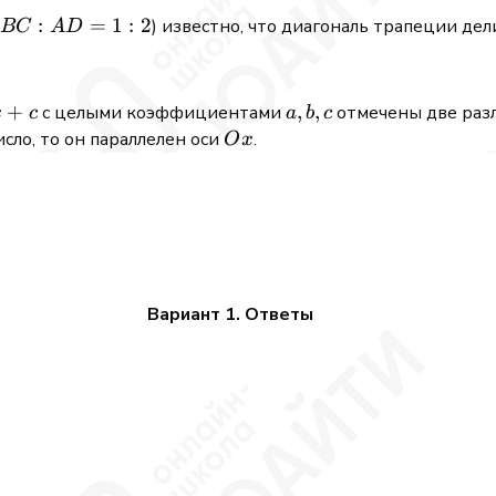
BC:AD
:
=
1
:
2
) известно, что диагональ трапеции дел
BC
A
D
= 1:2
+
a,b,c
,
,
с целыми коэффициентами
отмечены две раз
x
c
a
b
c
Ox
сло, то он параллелен оси
.
O
x
Вариант 1. Ответы