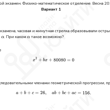
й экзамен. Физико-математическое отделение. Весна 201
Вариант 1
экзамена, часовая и минутная стрелка образовывали остры
\alpha
\alpha
й
. При каком
такое возможно?
α
α
е
2
+
+
x^2 + b x + 80080 = 0
80080
=
0
x
b
x
оследовательными членами геометрической прогрессии, п
+
+
=
26
,
a + b + c = 26,\quad ab +
+
+
=
156.
a
b
c
ab
b
c
a
c