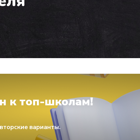
реля
н к топ-школам!
вторские варианты.