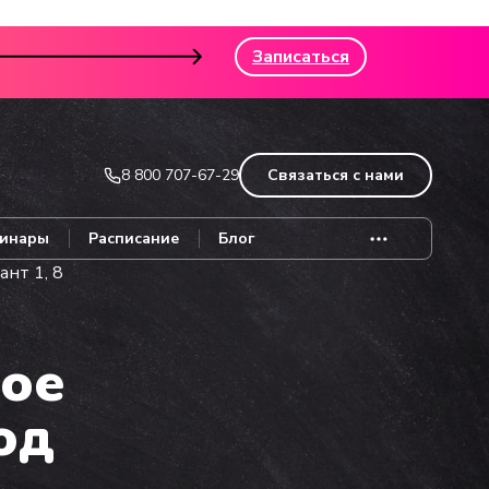
Записаться
8 800 707-67-29
Связаться с нами
инары
Расписание
Блог
нт 1, 8
ое
од