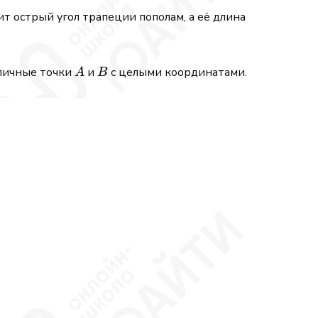
ит острый угол трапеции пополам, а её длина
A
B
личные точки
и
с целыми координатами.
A
B