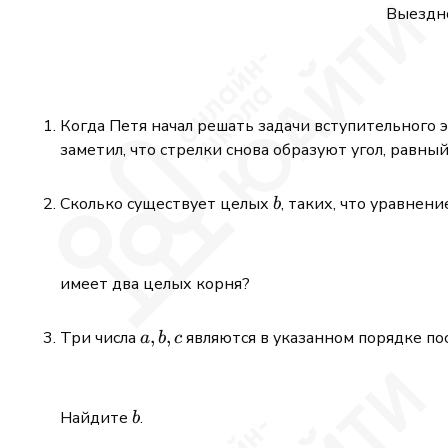
Выездно
Когда Петя начал решать задачи вступительного 
заметил, что стрелки снова образуют угол, равны
b
Сколько существует целых
, таких, что уравнени
b
имеет два целых корня?
a,b,c
,
,
Три числа
являются в указанном порядке п
a
b
c
b
Найдите
.
b