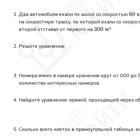
60\
60
Два автомобиля ехали по шоссе со скоростью
\ma
на скоростную трассу, по которой ехали со скоро
ч}
300\
300
м
второй отставал от первого на
?
\mathrm{м}
Решите уравнение
Номера ячеек в камере хранения идут от 000 до 
количество интересных номеров.
Найдите уравнение прямой, проходящей через об
Сколько всего клеток в прямоугольной таблице, е