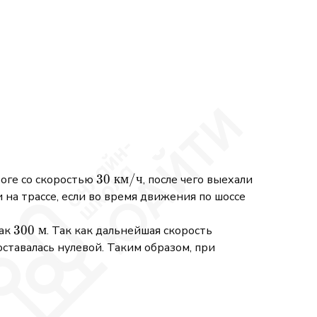
30\
30
км
/
ч
роге со скоростью
, после чего выехали
\mathrm{км/
 на трассе, если во время движения по шоссе
ч}
300\
300
м
как
. Так как дальнейшая скорость
\mathrm{м}
ставалась нулевой. Таким образом, при