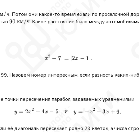
км
/
ч
. Потом они какое-то время ехали по проселочной до
thrm{км/
90\
90
км
/
ч
стью
. Какое расстояние было между автомобилями
\mathrm{км/
ч}
2
∣
−
|x^2 - 7| = |2x - 1|.
∣2
−
7∣
=
1∣.
x
x
999. Назовем номер интересным, если разность каких-ни
е точки пересечения парабол, задаваемых уравнениями
2
2
=
2
−
4
−
5
и
y = 2x^2 - 4x - 5 \quad\te
=
−
−
3
+
6.
y
x
x
y
x
x
сли её диагональ пересекает ровно 29 клеток, а числа ст