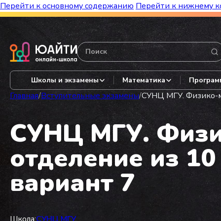
Перейти к основному содержанию
Перейти к нижнему к
Бесплатный марафон к топ-школам!
Видеор
Школы и экзамены
Математика
Програм
Главная
/
Вступительные экзамены
/
СУНЦ МГУ. Физико-ма
СУНЦ МГУ. Физи
отделение из 10 
вариант 7
Школа:
СУНЦ МГУ