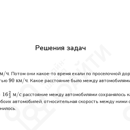
Решения задач
км
/
ч
. Потом они какое-то время ехали по проселочной до
thrm{км/
90\
90
км
/
ч
стью
. Какое расстояние было между автомобилями
\mathrm{км/
2
ч}
=
16
м
/
с
расстояние между автомобилями сохранялось 
3
{км/
обоих автомобилей, относительная скорость между ними о
нилось.
}
{м/