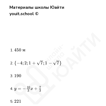
Материалы школы Юайти
youit.school ©
450\
450
м
\mathrm{м}
\{-4; 2;
{
−
4
;
2
;
1
+
7
;
1
−
7
}
1+\sqrt{7};
1-
190
190
\sqrt{7}\}
10
7
y = -
=
−
+
y
x
3
3
\frac{10}
{3}x +
221
221
\frac{7}