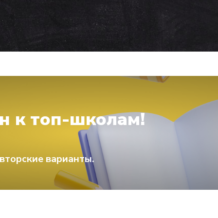
н к топ-школам!
вторские варианты.