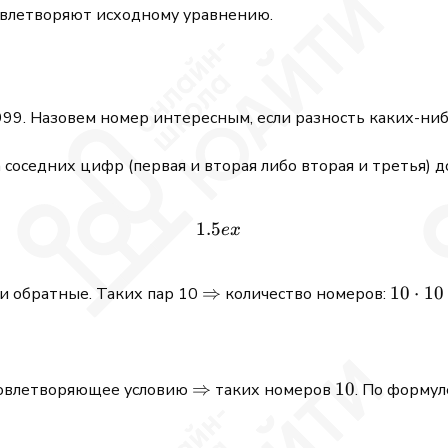
овлетворяют исходному уравнению.
999. Назовем номер интересным, если разность каких-ни
 соседних цифр (первая и вторая либо вторая и третья) 
1.5
1.5ex
e
x
\Rightarrow
⇒
10
10
⋅
10
и обратные. Таких пар 10
количество номеров:
\cdot
10 =
100
\Rightarrow
⇒
10
10
удовлетворяющее условию
таких номеров
. По форму