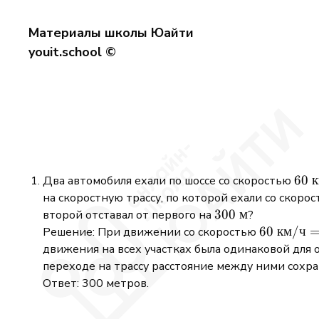
{3}
Материалы школы Юайти
youit.school ©
60\
60
Два автомобиля ехали по шоссе со скоростью
\ma
на скоростную трассу, по которой ехали со скоро
ч}
300\
300
м
второй отставал от первого на
?
\mathrm{м}
60\
60
км
/
ч
Решение: При движении со скоростью
\mathrm
движения на всех участках была одинаковой для 
ч} =
переходе на трассу расстояние между ними сохра
16\frac{2
Ответ: 300 метров.
{3}\
\mathrm