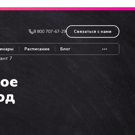
Записаться
8 800 707-67-29
Связаться с нами
инары
Расписание
Блог
ант 7
ое
од