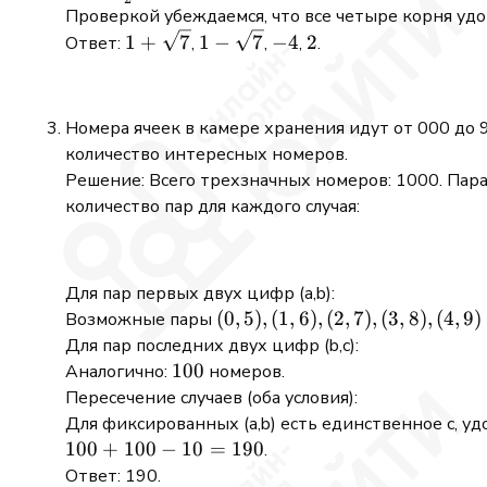
+ 1
- 8
4
\frac{-2
x = 2
=
Проверкой убеждаемся, что все четыре корня уд
= 0
+
\pm 6}
-4
1 +
1 -
-4
2
1
+
7
1
−
7
−
4
2
Ответ:
,
,
,
.
32
{2}
\sqrt{7}
\sqrt{7}
=
36
Номера ячеек в камере хранения идут от 000 до 
количество интересных номеров.
Решение: Всего трехзначных номеров: 1000. Пара
количество пар для каждого случая:
Для пар первых двух цифр (a,b):
(0,5),
(
0
,
5
)
,
(
1
,
6
)
,
(
2
,
7
)
,
(
3
,
8
)
,
(
4
,
9
)
Возможные пары
(1,6),
Для пар последних двух цифр (b,c):
(2,7),
100
100
Аналогично:
номеров.
(3,8),
Пересечение случаев (оба условия):
(4,9)
Для фиксированных (a,b) есть единственное c, 
100
100
+
100
−
10
=
190
.
+
Ответ: 190.