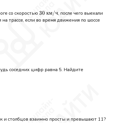
30\
30
км
/
ч
роге со скоростью
, после чего выехали
\mathrm{км/
 на трассе, если во время движения по шоссе
ч}
будь соседних цифр равна 5. Найдите
xt{и}\quad y = -x^2 - 3x + 6.
рок и столбцов взаимно просты и превышают 11?