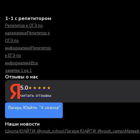
1-1 с репетитором
Репетитор к ОГЭ по
математике
Репетитор к
ОГЭ по
информатике
Репетитор
к ЕГЭ по
информатике
Все
занятия 1 на 1
Отзывы о нас
5.0
★★★★★
читать отзывы
Лагерь Юайти. "4 сезона"
Наши новости
Школа ЮАЙТИ: @youit_school
Лагеря ЮАЙТИ: @youit_camps
Матвей 