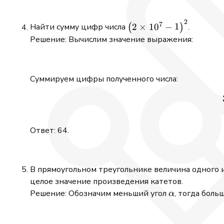
\frac{5}
{2}
2
\bigl(2
7
2
×
1
0
−
1
Найти сумму цифр числа
(
)
.
\times
Решение: Вычислим значение выражения:
10^7 -
1\bigr)^2
Суммируем цифры полученного числа:
Ответ: 64.
В прямоугольном треугольнике величина одного из
целое значение произведения катетов.
\alpha
Решение: Обозначим меньший угол
, тогда боль
α