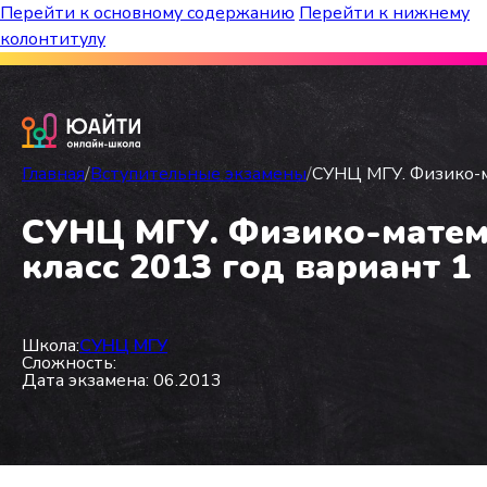
Перейти к основному содержанию
Перейти к нижнему
колонтитулу
Бесплатный марафон к топ-школам!
Главная
/
Вступительные экзамены
/
СУНЦ МГУ. Физико-ма
СУНЦ МГУ. Физико-матема
класс 2013 год вариант 1
Школа:
СУНЦ МГУ
Сложность:
Дата экзамена: 06.2013