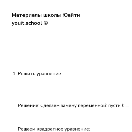
Материалы школы Юайти
youit.school ©
Решить уравнение
t =
=
Решение: Сделаем замену переменной: пусть
t
\sq
- 4x
20}
Решаем квадратное уравнение: