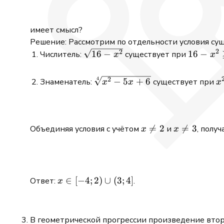
имеет смысл?
Решение: Рассмотрим по отдельности условия су
2
\sqrt{16
16 - x^2
2
16
−
16
−
Числитель:
существует при
x
x
- x^2}
\geq 0
\quad
4
\sqrt[4]
x
2
−
5
+
6
Знаменатель:
существует при
x
x
x
\Righta
{x^2 -
-
\quad x 
5x +
5
[-4; 4]
6}
+
>
x

=
2
x

=
3
Объединяя условия с учётом
и
, получ
x
x
\neq
\neq
2
3
x
∈
[
−
4
;
2
)
∪
(
3
;
4
]
Ответ:
.
x
\in
[-4;
2)
В геометрической прогрессии произведение второ