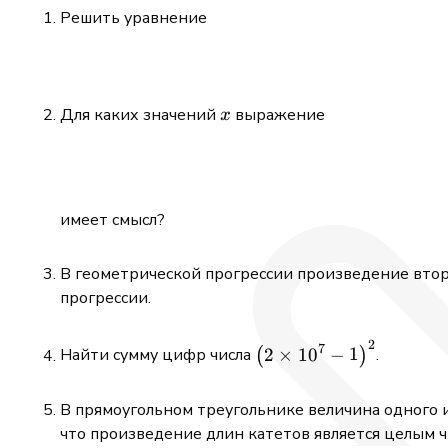
Решить уравнение
x
Для каких значений
выражение
x
имеет смысл?
В геометрической прогрессии произведение второ
прогрессии.
2
\bigl(2
7
2
×
1
0
−
1
Найти сумму цифр числа
(
)
.
\times
10^7 -
В прямоугольном треугольнике величина одного из
1\bigr)^2
что произведение длин катетов является целым ч