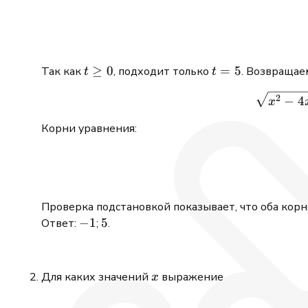
t
≥
0
t
=
5
Так как
, подходит только
. Возвращае
t
t
\geq
=
2
−
4
0
5
x
Корни уравнения:
Проверка подстановкой показывает, что оба кор
-1
−
1
5
5
Ответ:
;
.
x
Для каких значений
выражение
x