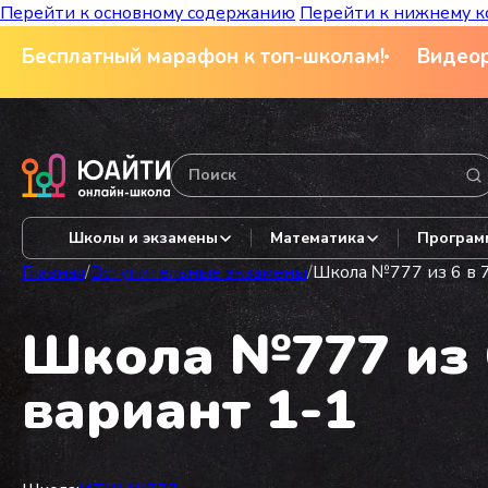
Перейти к основному содержанию
Перейти к нижнему к
Бесплатный марафон к топ-школам!
Видеор
Школы и экзамены
Математика
Програм
Главная
/
Вступительные экзамены
/
Школа №777 из 6 в 7
Школа №777 из 6
вариант 1-1