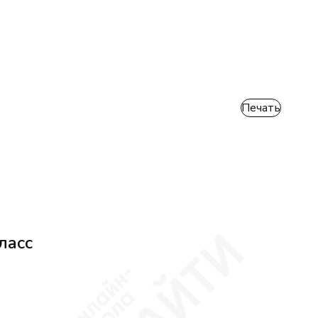
Печать
ласс