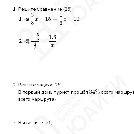
Решите уравнение (2б):
3
1
\displaystyle
+
15
=
+
10
(а)
x
x
8
6
\frac{3}
{8}x + 15 =
5
\frac{1}
−
\displaystyle
1.6
6
=
(б)
{6}x + 10
\frac{-
7
x
3
\tfrac{5}
{6}}
{\tfrac{7}
{3}} =
\frac{1.6}
Решите задачу (2б):
{x}
34\%
34%
В первый день турист прошёл
всего маршрут
всего маршрута?
Вычислите (2б):