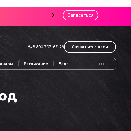
Записаться
8 800 707-67-29
Связаться с нами
инары
Расписание
Блог
год