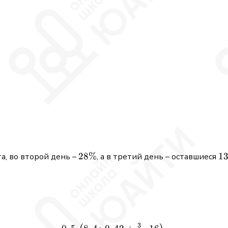
28\%
28%
13
1
а, во второй день –
, а в третий день – оставшиеся
3