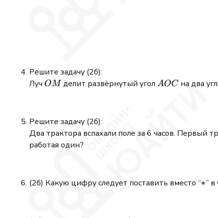
Решите задачу (2б):
OM
AOC
Луч
делит развёрнутый угол
на два уг
OM
A
OC
Решите задачу (2б):
Два трактора вспахали поле за 6 часов. Первый тр
работая один?
*
∗
(2б) Какую цифру следует поставить вместо ‘‘
’’ 