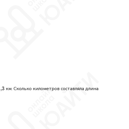
{,}3
3
,
3
км. Сколько километров составляла длина