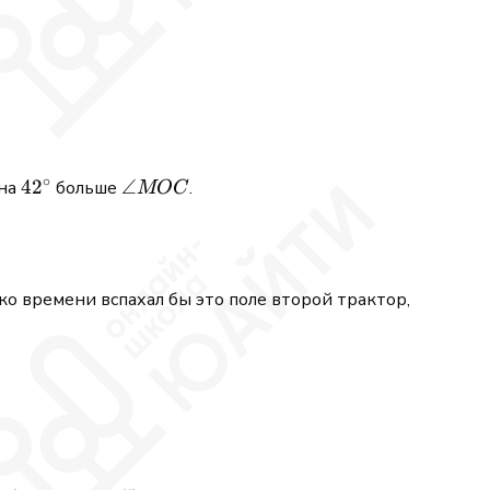
n0,42 + \tfrac{3}{8}\cdot16\bigr)} {\,(5 - \tfrac{3}{
∘
42^\circ
4
2
\angle
∠
на
больше
.
MOC
MOC
лько времени вспахал бы это поле второй трактор,