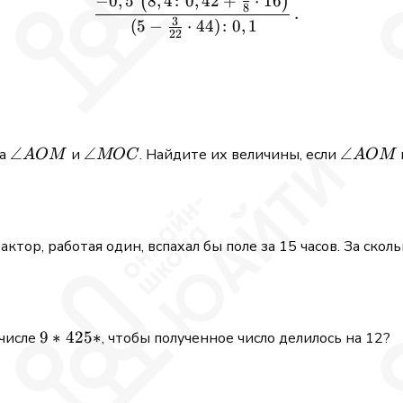
−
0
,
5
8
,
4
:
0
,
42
+
⋅
16
\frac{-0,5\;\bigl(8,4\colo
(
)
8
.
3
(
5
−
⋅
44
)
:
0
,
1
22
\angle
∠
\angle
∠
\angle
∠
ла
и
. Найдите их величины, если
A
OM
MOC
A
OM
AOM
MOC
AOM
актор, работая один, вспахал бы поле за 15 часов. За ско
9*425*
9
∗
425
∗
в числе
, чтобы полученное число делилось на 12?