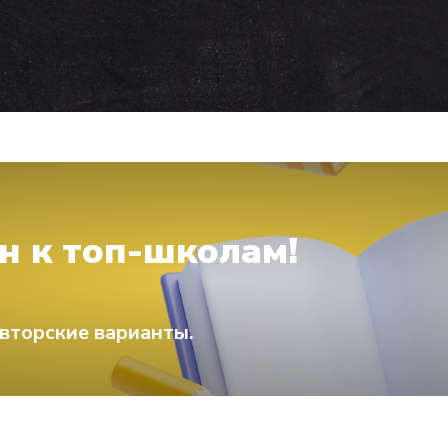
н к топ-школам!
вторские варианты.