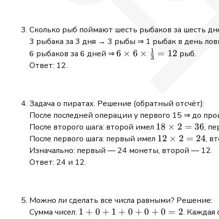
1
Сколько рыб поймают шесть рыбаков за шесть дн
3 рыбака за 3 дня → 3 рыбы ⇒ 1 рыбак в день ло
1
6 \times
6
×
6
×
=
12
6 рыбаков за 6 дней ⇒
рыб.
3
6 \times
Ответ: 12.
\frac{1}
{3} =
12
Задача о пиратах. Решение (обратный отсчёт):
После последней операции у первого 15 ⇒ до пр
18
18
×
2
=
36
После второго шага: второй имел
, п
\times
12
12
×
2
=
24
После первого шага: первый имел
, в
2 =
\times
Изначально: первый — 24 монеты, второй — 12.
36
2 =
Ответ: 24 и 12.
24
Можно ли сделать все числа равными? Решение:
1
1
+
0
+
1
+
0
+
0
+
0
=
2
Сумма чисел:
. Каждая