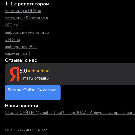
1-1 с репетитором
Репетитор к ОГЭ по
математике
Репетитор к
ОГЭ по
информатике
Репетитор
к ЕГЭ по
информатике
Все
занятия 1 на 1
Отзывы о нас
5.0
★★★★★
читать отзывы
Лагерь Юайти. "4 сезона"
Наши новости
Школа ЮАЙТИ: @youit_school
Лагеря ЮАЙТИ: @youit_camps
Telegr
ОГРН 321774600382322