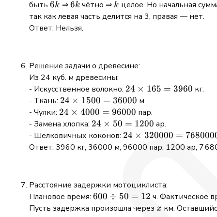
+
6k
6
6k
6
k
быть
⇒
чётно ⇒
целое. Но начальная сумм
k
k
k
0
так как левая часть делится на 3, правая — нет.
+
Ответ: Нельзя.
1
+
0
Решение задачи о древесине:
+
Из 24 куб. м древесины:
0
24
24
×
165
=
3960
- Искусственное волокно:
кг.
+
\times
24
24
×
1500
=
36000
- Ткань:
м.
0
165 =
\times
24
24
×
4000
=
96000
- Чулки:
пар.
=
3960
1500
\times
24
24
×
50
=
1200
- Замена хлопка:
ар.
2
=
4000
\times
24
24
×
320000
=
768000
- Шелковичных коконов:
36000
=
50 =
\times
Ответ: 3960 кг, 36000 м, 96000 пар, 1200 ар, 7 68
96000
1200
320000
=
7680000
Расстояние задержки мотоциклиста:
600
600
÷
50
=
12
Плановое время:
ч. Фактическое в
\div
x
Пусть задержка произошла через
км. Оставшийс
x