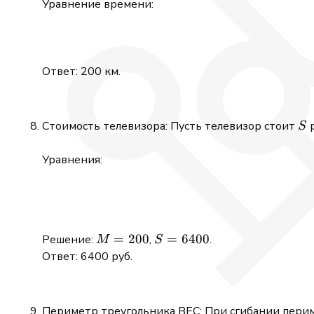
50
Уравнение времени:
=
12
Ответ: 200 км.
S
Стоимость телевизора: Пусть телевизор стоит
р
S
Уравнения:
M
=
200
S =
=
6400
Решение:
,
.
M
S
=
6400
Ответ: 6400 руб.
200
Периметр треугольника BEC: При сгибании пери