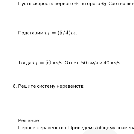
v_1
v_2
Пусть скорость первого
, второго
. Соотноше
v
v
1
2
v_1 =
=
(
5/4
)
Подставим
:
v
v
1
2
(5/4)v_2
v_1=50
=
50
Тогда
км/ч. Ответ: 50 км/ч и 40 км/ч.
v
1
Решите систему неравенств:
Решение:
Первое неравенство: Приведём к общему знамен