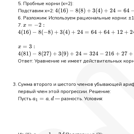
5. Пробные корни (x=2):
4(16) -8(8)
4
(
16
)
−
8
(
8
)
+
3
(
4
)
+
24
=
64
Подставим x=2:
+3(4)+24 =
6. Разложим: Используем рациональные корни: ±1, ±
64 -64
x=-2:
=
−
2
:
7.
x
+12+24=36≠0
4(16) -8(-8)+3(4)+24
4
(
16
)
−
8
(
−
8
)
+
3
(
4
)
+
24
=
64
+
64
+
12
+
2
=
64+64+12+24=164≠0
x=3:
=
3
:
x
4(81)-8(27)+3(9)+24=324-
4
(
81
)
−
8
(
27
)
+
3
(
9
)
+
24
=
324
−
216
+
27
+
216+27+24=159≠0
Ответ: Уравнение не имеет действительных корн
Сумма второго и шестого членов убывающей ари
первый член этой прогрессии. Решение:
a_1
=
d
Пусть
,
— разность. Условия:
a
a
d
1
= a