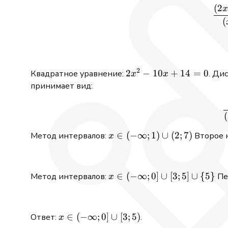
(
2
(
2
2x²
2
−
10
+
14
=
0
Квадратное уравнение:
. Ди
x
x
-10x
принимает вид:
+14
=0
(
x \in (-
∈
(
−
∞
;
1
)
∪
(
2
;
7
)
Метод интервалов:
Второе 
x
\infty;1)
\cup
(2;7)
x \in (-
∈
(
−
∞
;
0
]
∪
[
3
;
5
]
∪
{
5
}
Метод интервалов:
Пе
x
\infty;0]
\cup[3;5]
\cup\
x \in (-
∈
(
−
∞
;
0
]
∪
[
3
;
5
)
Ответ:
.
x
{5\}