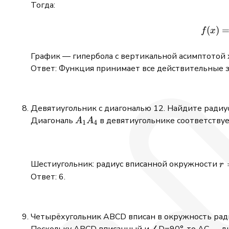
Тогда:
(
)
f
x
График — гипербола с вертикальной асимптотой x
Ответ: Функция принимает все действительные 
Девятиугольник с диагональю 12. Найдите радиу
A_1A_4
Диагональ
в девятиугольнике соответствуе
A
A
1
4
r 
Шестиугольник: радиус вписанной окружности
r
\f
Ответ: 6.
{
\f
\c
Четырёхугольник ABCD вписан в окружность радиу
{
Поскольку ABCD вписанный и ∠D=90°, то AC — ди