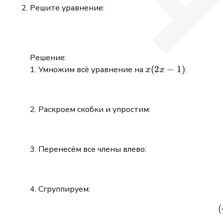
Решите уравнение:
Решение:
x(2x-
(
2
−
1
)
1. Умножим всё уравнение на
:
x
x
1)
2. Раскроем скобки и упростим:
3. Перенесём все члены влево:
4. Сгруппируем:
(