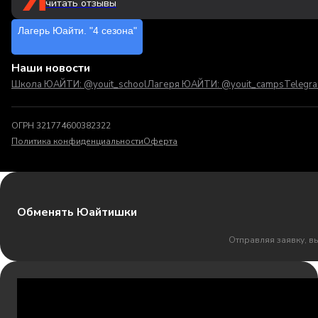
читать отзывы
Лагерь Юайти. "4 сезона"
Наши новости
Школа ЮАЙТИ: @youit_school
Лагеря ЮАЙТИ: @youit_camps
Telegr
ОГРН 321774600382322
Политика конфиденциальности
Оферта
Обменять Юайтишки
Отправляя заявку, в