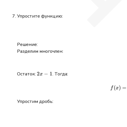
\infty;0]
\cup[3;5)
Упростите функцию:
Решение:
Разделим многочлен:
2x
2
−
1
Остаток:
. Тогда:
x
-1
(
)
=
f
x
Упростим дробь: