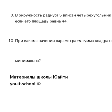
В окружность радиуса 5 вписан четырёхугольник
если его площадь равна 44.
m
При каком значении параметра
сумма квадрат
m
минимальна?
Материалы школы Юайти
youit.school ©