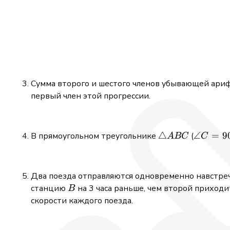
Сумма второго и шестого членов убывающей ари
первый член этой прогрессии.
\triangle
△
\angle
∠
=
9
В прямоугольном треугольнике
(
A
BC
C
ABC
C =
90^\circ
Два поезда отправляются одновременно навстреч
B
станцию
на 3 часа раньше, чем второй приход
B
скорости каждого поезда.