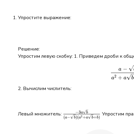
Упростите выражение:
Решение:
Упростим левую скобку: 1. Приведем дроби к об
−
a
2
+
a
a
b
2. Вычислим числитель:
\frac{-3a\sqrt{b}}
−
3
a
b
Левый множитель:
Упростим прав
2
(
−
)
(
+
+
)
a
b
a
a
b
b
{(a - \sqrt{b})(a^2
+ a\sqrt{b} + b)}