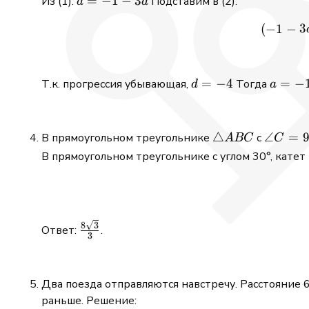
a
=
−
1
−
3
Из (1):
Подставим в (2):
a
d
=
3
(
−
1
−
-1
-3d
d
=
−
4
a =
=
−
Т.к. прогрессия убывающая,
Тогда
d
a
=
-1
-4
-3*
(-4)
\triangle
△
\angle
∠
=
В прямоугольном треугольнике
с
A
BC
C
=11
ABC
C =
В прямоугольном треугольнике с углом 30°, катет
90^\cir
\frac{8\sqrt{3}}
8
3
Ответ:
.
3
{3}
Два поезда отправляются навстречу. Расстояние 
раньше. Решение: