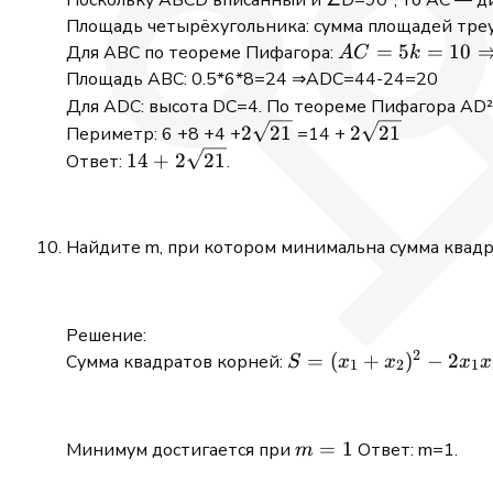
Площадь четырёхугольника: сумма площадей тре
AC=5k
=
5
=
10
Для ABC по теореме Пифагора:
A
C
k
=10
Площадь ABC: 0.5*6*8=24 ⇒ADC=44-24=20
⇒k=2
Для ADC: высота DC=4. По теореме Пифагора AD
⇒
2\sqrt{21}
2\sqrt{21}
2
21
2
21
Периметр: 6 +8 +4 +
=14 +
AB=6,
14 +
14
+
2
21
Ответ:
.
BC=8
2\sqrt{21}
Найдите m, при котором минимальна сумма квадр
Решение:
2
S = (x_1
=
(
+
)
−
2
Сумма квадратов корней:
S
x
x
x
x
1
2
1
+x_2)^2
-2x_1x_2
= (m
m
=
1
Минимум достигается при
Ответ: m=1.
m
-2)^2
=
+2(m