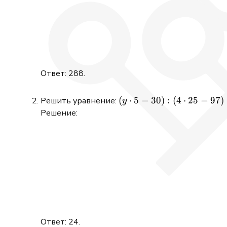
Ответ: 288.
(y\cdot5
(
⋅
5
−
30
)
:
(
4
⋅
25
−
97
)
Решить уравнение:
y
- 30):
Решение:
(4\cdot25
- 97) = 30
Ответ: 24.