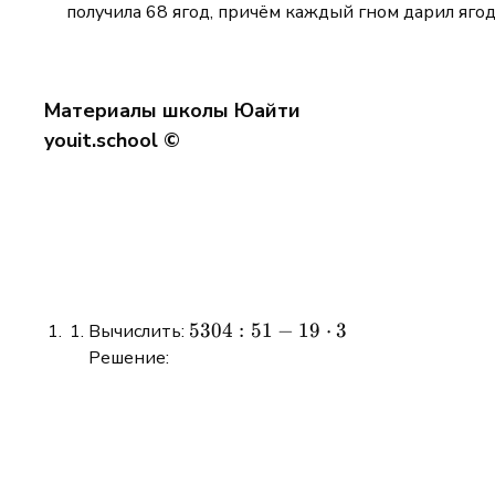
получила 68 ягод, причём каждый гном дарил ягод
Материалы школы Юайти
youit.school ©
5304:51 -
5304
:
51
−
19
⋅
3
Вычислить:
19\cdot3
Решение: