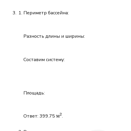
Периметр бассейна:
Разность длины и ширины:
Составим систему:
Площадь:
2
м^2
м
Ответ: 399.75
.