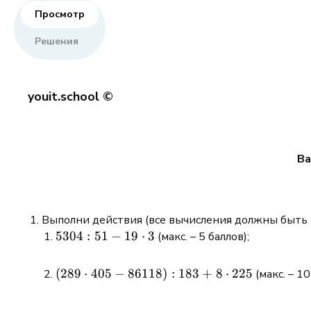
Просмотр
Решения
youit.school ©
Ва
Выполни действия (все вычисления должны быть в
5304:51 -
5304
:
51
−
19
⋅
3
(макс. – 5 баллов);
19\cdot3
(289\cdot405
(
289
⋅
405
−
86118
)
:
183
+
8
⋅
225
(макс. – 10
- 86118):183
+ 8\cdot225