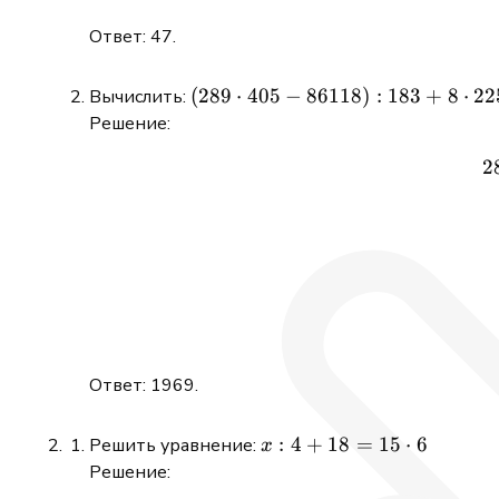
Ответ: 47.
(289\cdot405
(
289
⋅
405
−
86118
)
:
183
+
8
⋅
22
Вычислить:
- 86118):183
Решение:
+ 8\cdot225
2
Ответ: 1969.
x:4 + 18
:
4
+
18
=
15
⋅
6
Решить уравнение:
x
=
Решение:
15\cdot6