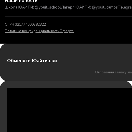
Наши новости
Школа ЮАЙТИ: @youit_school
Лагеря ЮАЙТИ: @youit_camps
Telegr
ОГРН 321774600382322
Политика конфиденциальности
Оферта
Обменять Юайтишки
Отправляя заявку, в