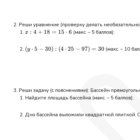
Реши уравнение (проверку делать необязательно)
x:4 + 18
:
4
+
18
=
15
⋅
6
(макс. – 5 баллов);
x
=
15\cdot6
(y\cdot5
(
⋅
5
−
30
)
:
(
4
⋅
25
−
97
)
=
30
(макс. – 10 бал
y
- 30):
(4\cdot25
- 97) = 30
Реши задачу (с пояснениями): Бассейн прямоуго
Найдите площадь бассейна (макс. – 5 баллов);
Дно бассейна выложили квадратной плиткой. Ско