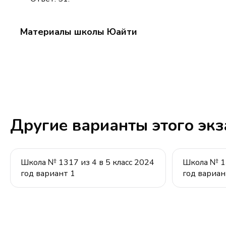
\quad 2х =
51
34 \quad
Материалы школы Юайти
\Rightarrow
\quad х =
17
Другие варианты этого эк
Школа № 1317 из 4 в 5 класс 2024
Школа № 13
год вариант 1
год вариан