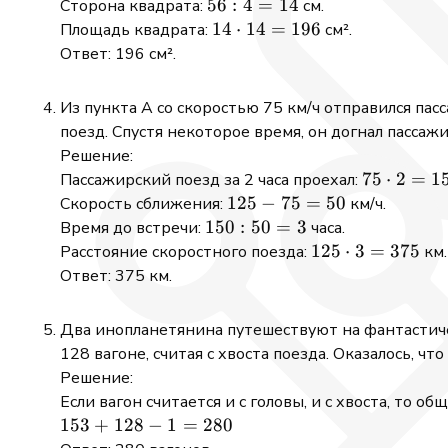
\cdot
56
56
:
4
=
14
Сторона квадрата:
см.
(13
: 4
14
14
⋅
14
=
196
Площадь квадрата:
см².
+
=
\cdot
Ответ: 196 см².
15)
14
14 =
= 56
196
Из пункта А со скоростью 75 км/ч отправился пас
поезд. Спустя некоторое время, он догнал пассаж
Решение:
75
75
⋅
2
=
1
Пассажирский поезд за 2 часа проехал:
\cdot
125
125
−
75
=
50
Скорость сближения:
км/ч.
2 =
-
150
150
:
50
=
3
Время до встречи:
часа.
150
75
: 50
125
125
⋅
3
=
375
Расстояние скоростного поезда:
км.
=
= 3
\cdot
Ответ: 375 км.
50
3 =
375
Два инопланетянина путешествуют на фантастическ
128 вагоне, считая с хвоста поезда. Оказалось, чт
Решение:
Если вагон считается и с головы, и с хвоста, то об
153
153
+
128
−
1
=
280
+