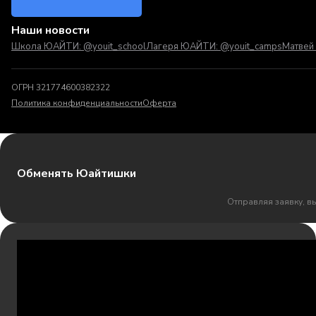
Наши новости
Школа ЮАЙТИ: @youit_school
Лагеря ЮАЙТИ: @youit_camps
Матвей 
ОГРН 321774600382322
Политика конфиденциальности
Оферта
Обменять Юайтишки
Отправляя заявку, в