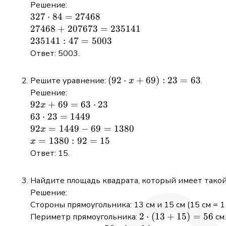
\cdot
Решение:
84 +
327
327
⋅
84
=
27468
207673)
\cdot
27468
27468
+
207673
=
235141
: 47
84 =
+
235141
235141
:
47
=
5003
27468
207673
: 47 =
Ответ: 5003.
=
5003
235141
(92
(
92
⋅
+
69
)
:
23
=
63
Решите уравнение:
.
x
\cdot
Решение:
x +
92x
92
+
69
=
63
⋅
23
x
69) :
+ 69
63
63
⋅
23
=
1449
23 =
= 63
\cdot
92x
92
=
1449
−
69
=
1380
x
63
\cdot
23 =
=
x =
=
1380
:
92
=
15
x
23
1449
1449
1380
Ответ: 15.
- 69
: 92
=
= 15
Найдите площадь квадрата, который имеет такой 
1380
Решение:
Стороны прямоугольника: 13 см и 15 см (15 см = 1 
2
2
⋅
(
13
+
15
)
=
56
Периметр прямоугольника:
см.