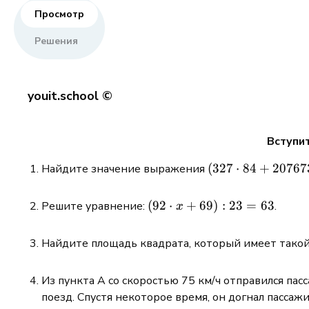
Просмотр
Решения
youit.school ©
Вступит
(327
(
327
⋅
84
+
20767
Найдите значение выражения
\cdot
84 +
(92
(
92
⋅
+
69
)
:
23
=
63
Решите уравнение:
.
x
207673)
\cdot
: 47
x +
Найдите площадь квадрата, который имеет такой 
69) :
23 =
Из пункта А со скоростью 75 км/ч отправился пас
63
поезд. Спустя некоторое время, он догнал пассаж