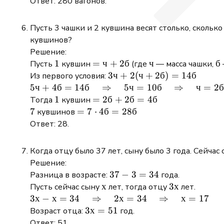
Ответ: 280 вагонов.
128
- 1
Пусть 3 чашки и 2 кувшина весят столько, сколько
=
кувшинов?
280
Решение:
1
1
=
=
ч
+
2
б
ч
ч
б
б
Пусть
кувшин
(где
— масса чашки,
ч
3ч
3
ч
+
2
(
ч
+
2
б
)
=
14
б
Из первого условия:
+
+
5ч + 4б =
5
ч
+
4
б
=
14
б
⇒
5
ч
=
10
б
⇒
ч
=
2
б
2б
2(ч
14б \quad
1
1
=
=
2
б
+
2
б
=
4
б
Тогда
кувшин
+
\Rightarrow
2б
7
7
= 7
=
7
⋅
4
б
=
28
б
кувшинов
2б)
\quad 5ч =
+
\cdot
Ответ: 28.
=
10б \quad
2б
4б =
14б
\Rightarrow
=
28б
Когда отцу было 37 лет, сыну было 3 года. Сейчас 
\quad ч =
4б
Решение:
2б
37
37
−
3
=
34
Разница в возрасте:
года.
-
х
х
3х
3
х
Пусть сейчас сыну
лет, тогда отцу
лет.
3
3х - х = 34
3
х
−
х
=
34
⇒
2
х
=
34
⇒
х
=
17
=
\quad
3х
3
х
=
51
Возраст отца:
год.
34
\Rightarrow
=
Ответ: 51.