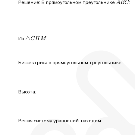
ABC
Решение: В прямоугольном треугольнике
:
A
BC
\triangle
△
Из
:
C
H
M
CHM
Биссектриса в прямоугольном треугольнике:
Высота:
Решая систему уравнений, находим: