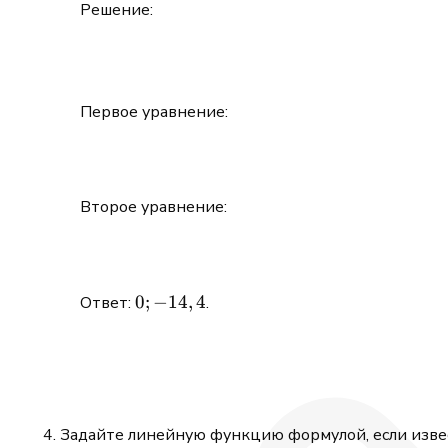
Решение:
{3}\Bigr)^2 -
\Bigl(\frac{12 -
x}{4}\Bigr)^2 =
0.
Первое уравнение:
Второе уравнение:
0;
0
;
−
14
,
4
Ответ:
.
-14,4
Задайте линейную функцию формулой, если извес