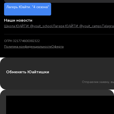
Лагерь Юайти. "4 сезона"
Наши новости
Школа ЮАЙТИ: @youit_school
Лагеря ЮАЙТИ: @youit_camps
Telegr
ОГРН 321774600382322
Политика конфиденциальности
Оферта
Обменять Юайтишки
Отправляя заявку, в