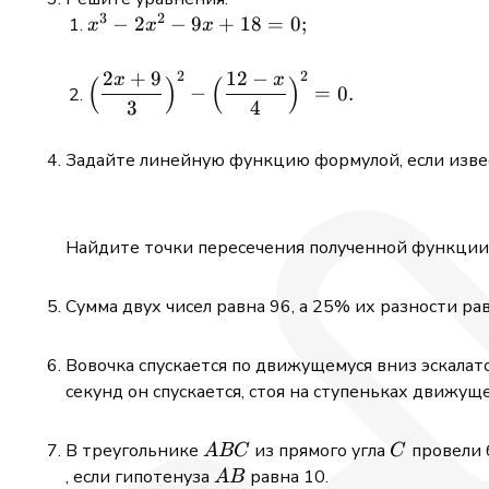
3
2
x^3
−
2
−
9
+
18
=
0
;
x
x
x
-
2x^2
2
+
9
12
−
2
2
x
x
\displaystyle
(
)
(
)
−
=
0.
- 9x
3
4
\Bigl(\frac{2x+9}
+ 18
{3}\Bigr)^2 -
= 0;
\Bigl(\frac{12 -
Задайте линейную функцию формулой, если извес
x}{4}\Bigr)^2 =
0.
Найдите точки пересечения полученной функции 
Сумма двух чисел равна 96, а 25% их разности ра
Вовочка спускается по движущемуся вниз эскалатор
секунд он спускается, стоя на ступеньках движуще
ABC
C
В треугольнике
из прямого угла
провели 
A
BC
C
AB
, если гипотенуза
равна 10.
A
B