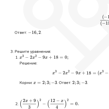
(
−
(
−
1
-16,2
−
16
,
2
Ответ:
.
Решите уравнения:
3
2
x^3
−
2
−
9
+
18
=
0
;
x
x
x
-
Решение:
2x^2
3
2
3
−
2
−
9
+
(
−
18
=
x
x
x
x
- 9x
+ 18
x
=
2
;
3
;
−
3
2;
2
;
3
;
−
3
Корни:
. Ответ:
.
x
= 0;
=
3;
2;
-3
3;
2
+
9
12
−
2
2
x
x
\displaystyle
(
)
(
)
−
=
0.
-3
3
4
\Bigl(\frac{2x+9}