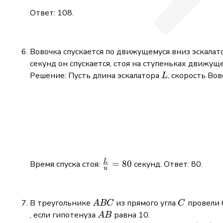
Ответ: 108.
Вовочка спускается по движущемуся вниз эскалатор
секунд он спускается, стоя на ступеньках движущ
L
Решение: Пусть длина эскалатора
, скорость Во
L
L
\frac{L}
=
80
Время спуска стоя:
секунд. Ответ: 80.
u
{u} =
80
ABC
C
В треугольнике
из прямого угла
провели 
A
BC
C
AB
, если гипотенуза
равна 10.
A
B