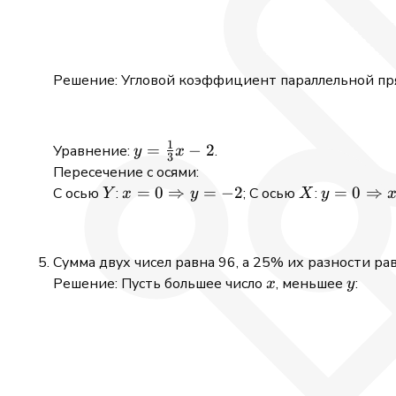
Решение: Угловой коэффициент параллельной п
1
y =
=
−
2
Уравнение:
.
y
x
3
\tfrac{1}
Пересечение с осями:
{3}x - 2
Y
x=0
=
0
⇒
=
−
2
X
y=0
=
0
⇒
С осью
:
; С осью
:
Y
x
y
X
y
\Rightarrow
\Rightar
y=-2
x=6
Сумма двух чисел равна 96, а 25% их разности ра
x
y
Решение: Пусть большее число
, меньшее
:
x
y