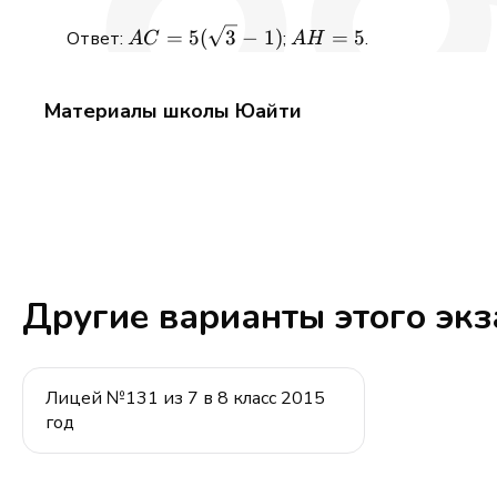
AC =
AH
=
5
(
3
−
1
)
=
5
Ответ:
;
.
A
C
A
H
5(\sqrt{3}
=
- 1)
5
Материалы школы Юайти
Другие варианты этого эк
Лицей №131 из 7 в 8 класс 2015
год