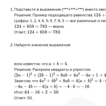
Подставьте в выражение |***+***=***| вместо зв
124
124
+
Решение: Пример подходящего равенства:
+
Цифры: 1, 2, 4, 6, 5, 9, 7, 8, 3 — все различные и
659
124
124
+
659
=
783
— верно.
=
+
124
124
+
659
=
783
Ответ:
.
783
659
+
=
659
Найдите значение выражения
783
=
783
a
+
=
4
если известно, что
.
a
b
+
Решение: Раскроем квадраты и упростим:
2
2
2
b
(2a-
(
2
−
1
)
+
(
2
−
1
)
+
8
=
4
−
4
+
1
+
a
b
ab
a
a
=
2
2
2
1)^2
4a^2
4
+
4
+
8
=
4
(
+
)
=
4
⋅
Заметим, что
a
b
ab
a
b
4
+ (2b-
+4b^2
-4a
−
4
−
4
=
−
4
(
+
)
=
−
4
⋅
4
=
−
16
a
b
a
b
1)^2
+8ab
-4b
64
64
−
16
+
2
=
50
Итог:
+8ab
= 4(a
=
-16
Ответ: 50.
=
+
-4(a
+2