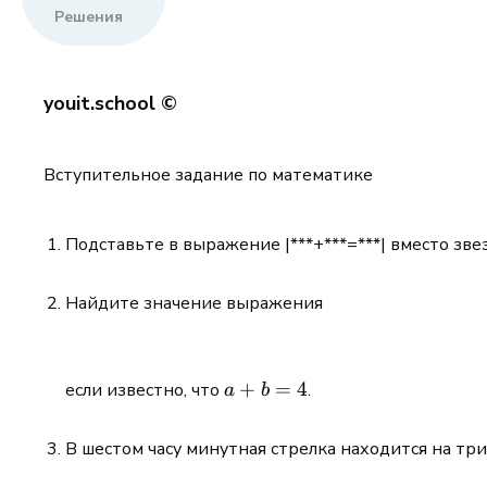
Решения
youit.school ©
Вступительное задание по математике
Подставьте в выражение |***+***=***| вместо зв
Найдите значение выражения
a
+
=
4
если известно, что
.
a
b
+
b
В шестом часу минутная стрелка находится на три
=