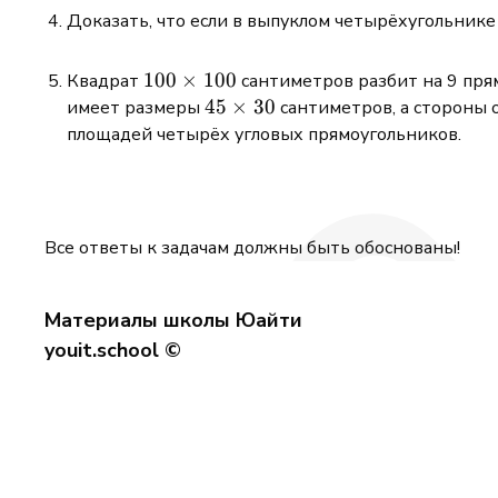
4
Доказать, что если в выпуклом четырёхугольник
100\times100
100
×
100
Квадрат
сантиметров разбит на 9 пря
45\times30
45
×
30
имеет размеры
сантиметров, а стороны 
площадей четырёх угловых прямоугольников.
Все ответы к задачам должны быть обоснованы!
Материалы школы Юайти
youit.school ©