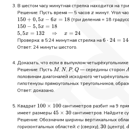
4a^2
b)^2
+ b)
=
В шестом часу минутная стрелка находится на три
-4a +1
= 4
= -4
50
x
Решение: Пусть время — 5 часов
минут. Угол ча
x
+4b^2
\cdot
\cdot
150
150
+
0
,
5
−
6
=
18
(три деления = 18 градусо
x
x
-4b
4^2 =
4 =
+
150
150
−
5
,
5
=
18
x
+1
64
-16
0,5x
-5,5x
5,5x = 132
5
,
5
=
132
⇒
=
24
x
x
+8ab
-6x
= 18
\quad
6 \cdot
6
⋅
24
=
14
Проверка: в 5:24 минутная стрелка на
=
=
\Rightarrow
24 =
Ответ: 24 минуты шестого.
4a^2
18
\quad x =
144^\circ
+4b^2
24
+8ab
Доказать, что если в выпуклом четырёхугольник
-4a
M
N
P
Q
Решение: Пусть
,
,
,
— середины сторон
M
N
P
Q
-4b
половинам диагоналей исходного четырёхугольни
+2
гипотенузы прямоугольных треугольников, обра
Ответ: доказано.
100\times100
100
×
100
Квадрат
сантиметров разбит на 9 пря
45\times30
45
×
30
имеет размеры
сантиметров. Найдите су
Решение: Обозначим ширины вертикальных обла
c
30
30
горизонтальных областей:
(сверху),
(центр),
c