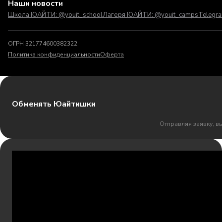
Наши новости
Школа ЮАЙТИ: @youit_school
Лагеря ЮАЙТИ: @youit_camps
Telegr
ОГРН 321774600382322
Политика конфиденциальности
Оферта
Обменять Юайтишки
Отправляя заявку, в