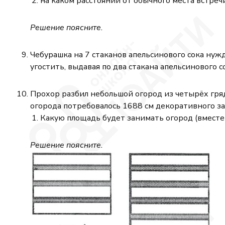
на каком расстоянии от обычного места встречи
Решение поясните.
Чебурашка на 7 стаканов апельсинового сока нуж
угостить, выдавая по два стакана апельсинового 
Прохор разбил небольшой огород из четырёх гряд
огорода потребовалось 1688 см декоративного заб
Какую площадь будет занимать огород (вместе
Решение поясните.