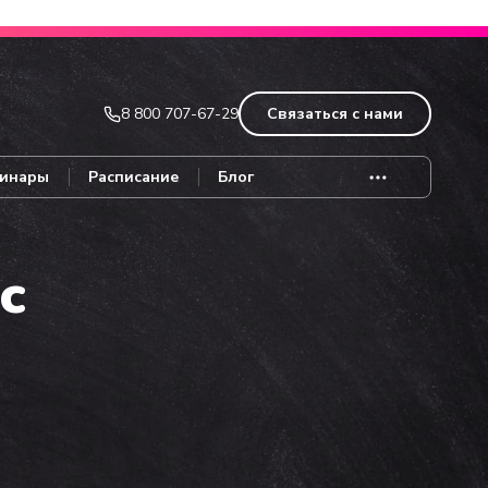
Записаться
8 800 707-67-29
Связаться с нами
инары
Расписание
Блог
с