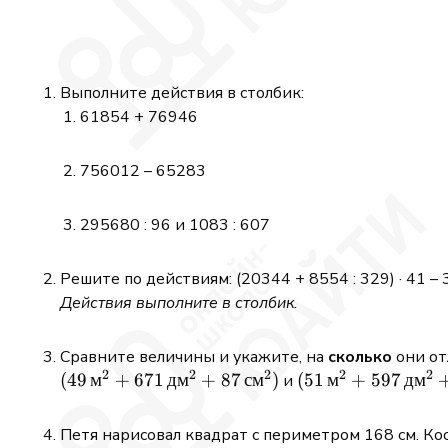
Выполните действия в столбик:
61854 + 76946
756012 – 65283
295680 : 96 и 1083 : 607
Решите по действиям: (20344 + 8554 : 329) · 41 –
Действия выполните в столбик.
Сравните величины и укажите, на
сколько
они от
2
2
2
2
2
(49\,\text{м}^2
(
49
м
+
671
дм
+
87
см
)
(51\,\text{м}^2
(
51
м
+
597
дм
и
+
+
671\,\text{дм}^2
597\,\text{дм}^2
Петя нарисовал квадрат с периметром 168 см. Ко