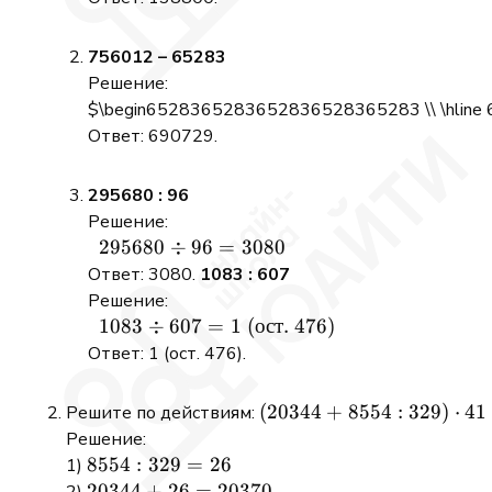
\\
\end{array}
756012 – 65283
Решение:
$\begin6528365283652836528365283 \\ \hline 69
Ответ: 690729.
295680 : 96
Решение:
295680
÷
96
=
3080
\begin{array}
{r} 295680
Ответ: 3080.
1083 : 607
\div 96 =
Решение:
3080 \\
1083
÷
607
=
1
(
ост
. 476)
\begin{array}
\end{array}
{r} 1083 \div
Ответ: 1 (ост. 476).
607 = 1
\text{ (ост.
(20344
(
20344
+
8554
:
329
)
⋅
41
Решите по действиям:
476)} \\
+
Решение:
\end{array}
8554 :
8554
8554
:
329
=
26
1)
329)
: 329
20344
20344
+
26
=
20370