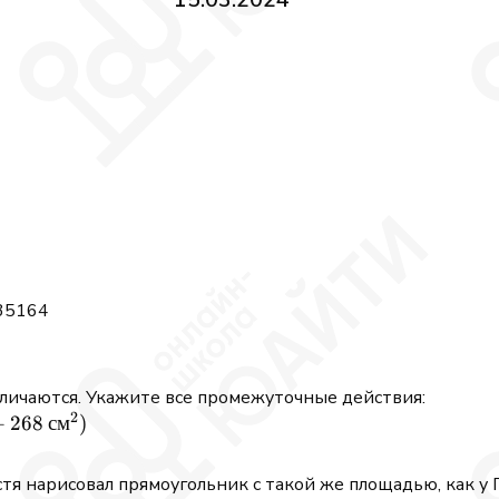
 35164
личаются. Укажите все промежуточные действия:
2
+
268
см
)
стя нарисовал прямоугольник с такой же площадью, как у