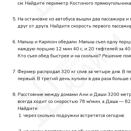
+
+
см. Найдите периметр Костиного прямоугольника
87\,\text{см}^2)
268\,\text{см}^2
На остановке из автобуса вышли два пассажира и
друг от друга. Найдите скорость первого пассажи
Малыш и Карлсон обедали. Малыш съел одну порцию
каждую порцию 12 мин 40 с, и 20 тефтелей за 40
Кто съел обед быстрее и на сколько?
Решение поя
Фермер распродал 320 кг слив за четыре дня. В пе
первый. В третий день купили в два раза больше 
Расстояние между домами Ани и Даши 3200 метров
всегда ходит со скоростью 78 м/мин, а Даша — 82
Найдите:
через сколько подружки встретятся сегодня;