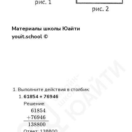
Материалы школы Юайти
youit.school ©
Выполните действия в столбик:
61854 + 76946
Решение:
61854
\begin{array}
+
76946
{r} 61854 \\
+76946 \\
138800
\hline 138800
Ответ: 138800.