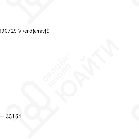
0729 \\ \end{array}$
−
35164