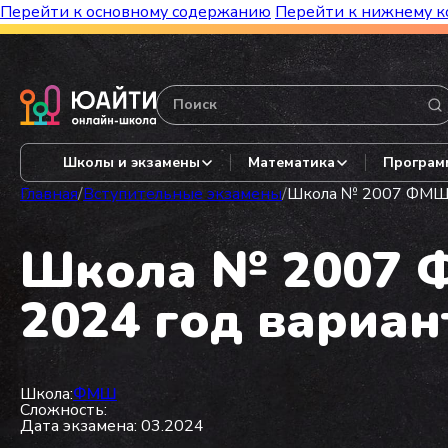
Перейти к основному содержанию
Перейти к нижнему к
Бесплатный марафон к топ-школам!
Видеор
Школы и экзамены
Математика
Програм
Главная
/
Вступительные экзамены
/
Школа № 2007 ФМШ из
Школа № 2007 Ф
2024 год вариант
Школа:
ФМШ
Сложность:
Дата экзамена: 03.2024