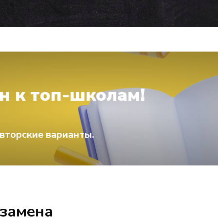
н к топ-школам!
вторские варианты.
кзамена