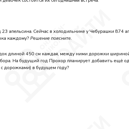
 девочек состоится их сегодняшняя встреча.
д 23 апельсина. Сейчас в холодильнике у Чебурашки 874 
сока каждому?
Решение поясните.
ок длиной 450 см каждая, между ними дорожки шириной п
ора. На будущий год Прохор планирует добавить ещё одну
 с дорожками) в будущем году?