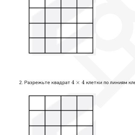
4\times4
4
×
4
Разрежьте квадрат
клетки по линиям кл