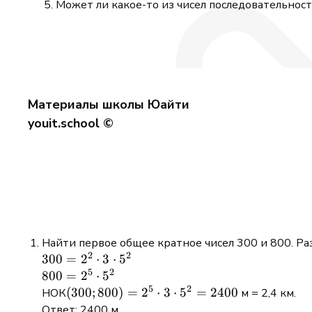
Может ли какое-то из чисел последовательнос
Материалы школы Юайти
youit.school ©
Найти первое общее кратное чисел 300 и 800. Р
2
2
300
300
=
2
⋅
3
⋅
5
5
2
=
800
800
=
2
⋅
5
5
2
2^2
=
(300;800)
(
300
;
800
)
=
2
⋅
3
⋅
5
=
2400
НОК
м = 2,4 км.
\cdot
2^5
= 2^5
Ответ: 2400 м.