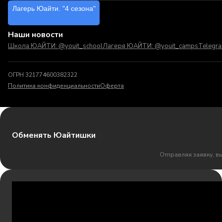
Лагерь Юайти. "4 сезона"
Наши новости
Школа ЮАЙТИ: @youit_school
Лагеря ЮАЙТИ: @youit_camps
Telegr
ОГРН 321774600382322
Политика конфиденциальности
Оферта
Обменять Юайтишки
Отправляя заявку, в