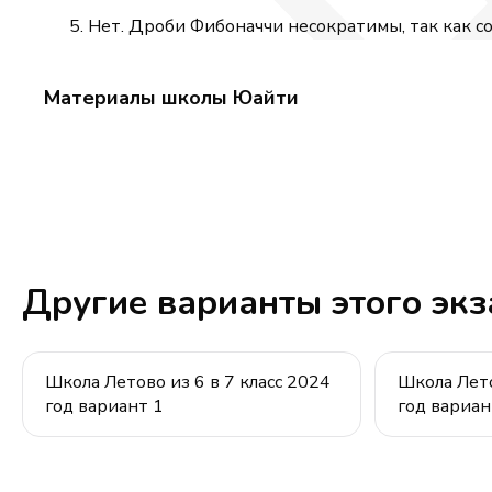
Нет. Дроби Фибоначчи несократимы, так как с
Материалы школы Юайти
Другие варианты этого эк
Школа Летово из 6 в 7 класс 2024
Школа Лето
год вариант 1
год вариан