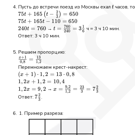
6г
t
Пусть до встречи поезд из Москвы ехал
часов, т
t
2
75t +
75
+
165
−
=
650
(
)
t
t
3
165\left(t
75t
75
+
165
−
110
=
650
t
t
760
1
- \frac{2}
+
240t
240
=
760
t =
=
=
3
→
ч = 3 ч 10 мин.
t
t
240
6
{3}\right)
165t
=
\frac{760}
Ответ: 3 ч 10 мин.
= 650
-
760
{240} =
110
3\frac{1}
Решаем пропорцию:
=
{6}
+
1
13
x
\frac{x+1}
=
0
,
8
1
,
2
650
{0,8} =
Перемножаем крест-накрест:
\frac{13}
(x+1)
(
+
1
)
⋅
1
,
2
=
13
⋅
0
,
8
x
{1,2}
\cdot
1,2x
1
,
2
+
1
,
2
=
10
,
4
x
9
,
2
23
2
1,2 =
+
1,2x
x =
1
,
2
=
9
,
2
=
=
=
7
→
x
x
1
,
2
3
3
13
1,2
=
\frac{9,2}
2
7\tfrac{2}
7
Ответ:
.
3
\cdot
=
9,2
{1,2} =
{3}
0,8
10,4
\frac{23}
Пример разреза:
{3} =
7\frac{2}
{3}