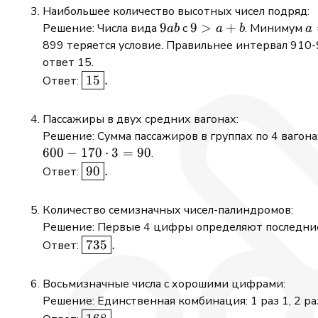
15
Наибольшее количество высотных чисел подряд:
9ab
9
9
9
>
+
a
Решение: Числа вида
с
. Минимум
ab
a
b
a
>
b
899 теряется условие. Правильнее интервал 910-9
a
ответ 15.
+
\boxed{15}.
15
.
Ответ:
b
Пассажиры в двух средних вагонах:
Решение: Сумма пассажиров в группах по 4 вагона
600
−
170
⋅
3
=
90
.
\boxed{90}.
90
.
Ответ:
Количество семизначных чисел-палиндромов:
Решение: Первые 4 цифры определяют последние 
\boxed{735}.
735
.
Ответ:
Восьмизначные числа с хорошими цифрами:
Решение: Единственная комбинация: 1 раз 1, 2 раз
\boxed{168}.