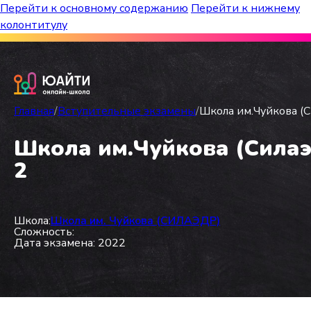
Перейти к основному содержанию
Перейти к нижнему
колонтитулу
Бесплатный марафон к топ-школам!
Главная
/
Вступительные экзамены
/
Школа им.Чуйкова (Си
Школа им.Чуйкова (Силаэд
2
Школа:
Школа им. Чуйкова (СИЛАЭДР)
Сложность:
Дата экзамена: 2022