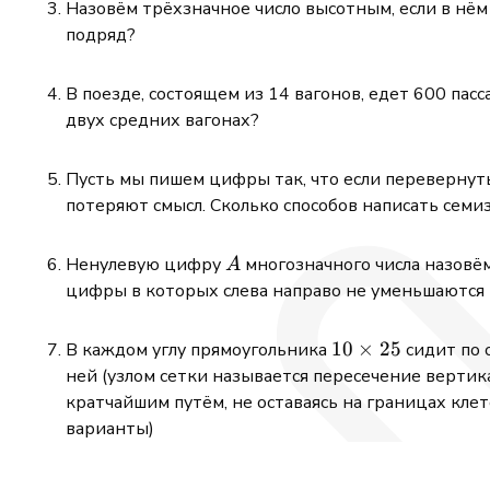
Назовём трёхзначное число высотным, если в нё
подряд?
В поезде, состоящем из 14 вагонов, едет 600 па
двух средних вагонах?
Пусть мы пишем цифры так, что если перевернуть 
потеряют смысл. Сколько способов написать семи
A
Ненулевую цифру
много­значного числа назовё
A
цифры в которых слева направо не уменьшаются 
10\times25
10
×
25
В каждом углу прямоугольника
сидит по о
ней (узлом сетки называется пересечение вертик
кратчайшим путём, не оставаясь на границах клет
варианты)