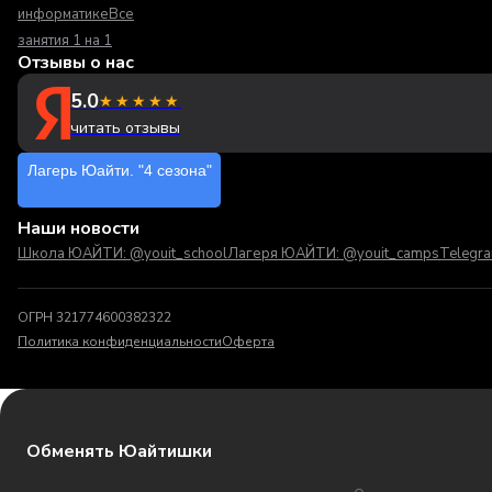
информатике
Все
занятия 1 на 1
Отзывы о нас
5.0
★★★★★
читать отзывы
Лагерь Юайти. "4 сезона"
Наши новости
Школа ЮАЙТИ: @youit_school
Лагеря ЮАЙТИ: @youit_camps
Telegr
ОГРН 321774600382322
Политика конфиденциальности
Оферта
Обменять Юайтишки