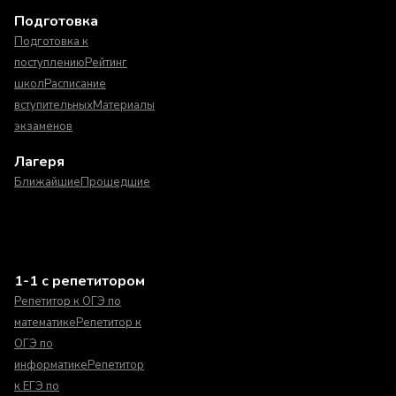
Подготовка
Подготовка к
поступлению
Рейтинг
школ
Расписание
вступительных
Материалы
экзаменов
Лагеря
Ближайшие
Прошедшие
1-1 с репетитором
Репетитор к ОГЭ по
математике
Репетитор к
ОГЭ по
информатике
Репетитор
к ЕГЭ по