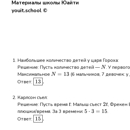
Материалы школы Юайти
youit.school ©
Наибольшее количество детей у царя Гороха:
N
Решение: Пусть количество детей —
. У первог
N
N
=
13
Максимальное
(6 мальчиков, 7 девочек: у
N
=
\boxed{13}.
13
.
Ответ:
13
Карлсон съел:
t
2t
2
Решение: Пусть время
: Малыш съест
, Фрекен
t
t
5
5
⋅
3
=
15
плюшки/время. За 3 времени:
.
\cdot
\boxed{15}.
15
.
Ответ:
3 =