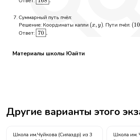
168
.
Ответ:
Суммарный путь пчёл:
(x,y)
(
,
)
(10
(
10
Решение: Координаты капли
. Пути пчёл:
x
y
x)
\boxed{70}.
70
.
Ответ:
(25
y)
Материалы школы Юайти
Другие варианты этого эк
Школа им.Чуйкова (Силаэдр) из 3
Школа им.