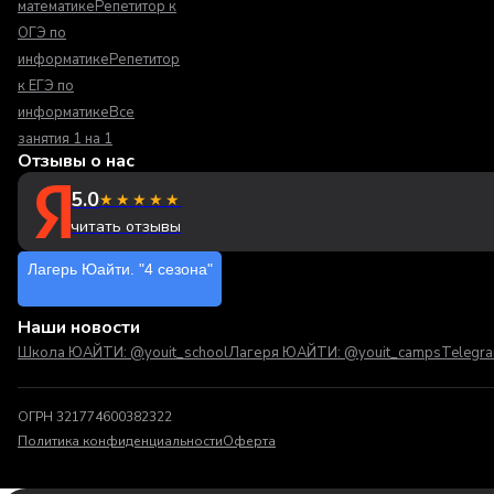
математике
Репетитор к
ОГЭ по
информатике
Репетитор
к ЕГЭ по
информатике
Все
занятия 1 на 1
Отзывы о нас
5.0
★★★★★
читать отзывы
Лагерь Юайти. "4 сезона"
Наши новости
Школа ЮАЙТИ: @youit_school
Лагеря ЮАЙТИ: @youit_camps
Telegr
ОГРН 321774600382322
Политика конфиденциальности
Оферта