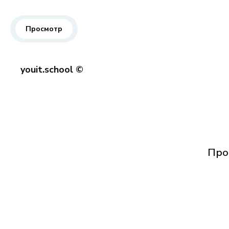
Просмотр
youit.school ©
Про