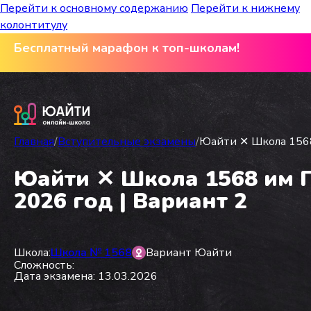
Перейти к основному содержанию
Перейти к нижнему
колонтитулу
Бесплатный марафон к топ-школам!
Главная
/
Вступительные экзамены
/
Юайти ✕ Школа 1568 
Юайти ✕ Школа 1568 им Па
2026 год | Вариант 2
Школа:
Школа № 1568
Вариант Юайти
Сложность:
Дата экзамена: 13.03.2026