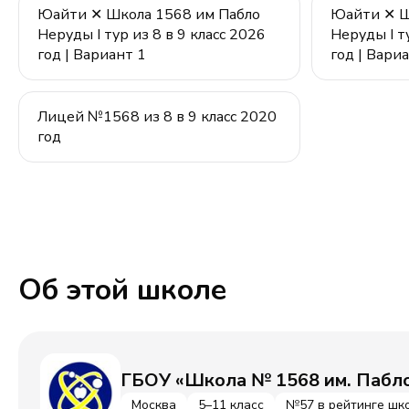
Юайти ✕ Школа 1568 им Пабло
Юайти ✕ Ш
Неруды I тур из 8 в 9 класс 2026
Неруды I ту
год | Вариант 1
год | Вари
Лицей №1568 из 8 в 9 класс 2020
год
Об этой школе
ГБОУ «Школа № 1568 им. Пабл
Москва
5–11 класс
№57 в рейтинге шк