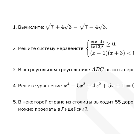
\sqrt{7+4\sqrt3}-
7
+
4
3
−
7
−
4
3
Вычислите:
.
\sqrt{7-4\sqrt3}
(
−
4
)
\begin{cases}
{
x
x
≥
0
,
2
(
+
2
)
x
Решите систему неравенств:
\frac{x(x-4)}
(
−
1
)
(
+
3
)
<
x
x
{(x+2)^2}\ge
0, & \\ (x-1)
ABC
В остроугольном треугольнике
высоты пере
A
BC
(x+3)<0. &
\end{cases}
4
3
2
x^4-
−
5
+
4
+
5
+
1
=
Решите уравнение:
x
x
x
x
5x^3
+4x^2
В некоторой стране из столицы выходит 55 дорог,
+5x +
можно проехать в Лицейский.
1=0