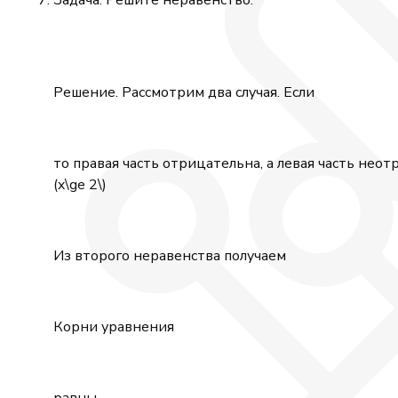
\frac{1}
{3};-
\frac{1}
{3}\right),\
Решение. Рассмотрим два случая. Если
\left(-
\frac{2}
{3};\frac{1}
{3}\right)
то правая часть отрицательна, а левая часть нео
(x\ge 2\)
Из второго неравенства получаем
Корни уравнения
равны