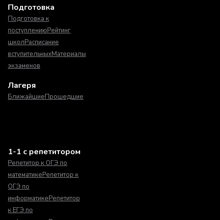
Подготовка
Подготовка к
поступлению
Рейтинг
школ
Расписание
вступительных
Материалы
экзаменов
Лагеря
Ближайшие
Прошедшие
1-1 с репетитором
Репетитор к ОГЭ по
математике
Репетитор к
ОГЭ по
информатике
Репетитор
к ЕГЭ по