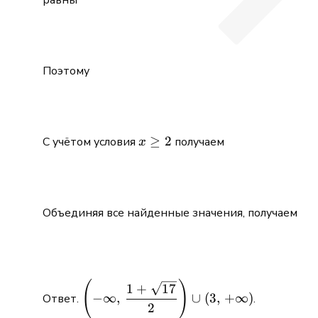
Поэтому
x\ge
≥
2
С учётом условия
получаем
x
2
Объединяя все найденные значения, получаем
(
)
\displaystyle \left(-
1
+
17
−
∞
,
∪
(
3
,
+
∞
)
Ответ.
.
\infty,\,\frac{1+\sqrt{17}}
2