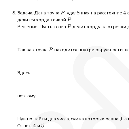
{2}\right)\cup
(3,\,+\infty)
P
4
4
Задача. Дана точка
, удалённая на расстояние
о
P
P
делится хорда точкой
.
P
P
Решение. Пусть точка
делит хорду на отрезки
P
P
Так как точка
находится внутри окружности, п
P
Здесь
поэтому
9
9
Нужно найти два числа, сумма которых равна
, 
4
4
5
5
Ответ.
и
.