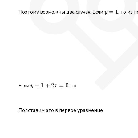
y=1
=
1
Поэтому возможны два случая. Если
, то из
y
y+1+2x=0
+
1
+
2
=
0
Если
, то
y
x
Подставим это в первое уравнение: