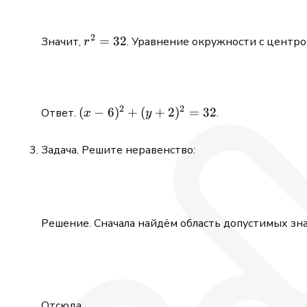
2
r^2=32
=
32
Значит,
. Уравнение окружности с центр
r
2
2
(x-6)^2+
(
−
6
)
+
(
+
2
)
=
32
Ответ.
.
x
y
(y+2)^2=32
Задача. Решите неравенство:
Решение. Сначала найдём область допустимых зн
Отсюда