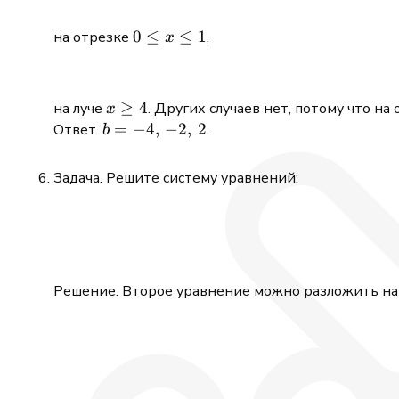
0\le
0
≤
≤
1
на отрезке
,
x
x\le
1
x\ge
≥
4
на луче
. Других случаев нет, потому что н
x
4
b=-4,\,-2,\,2
=
−
4
,
−
2
,
2
Ответ.
.
b
Задача. Решите систему уравнений:
Решение. Второе уравнение можно разложить на