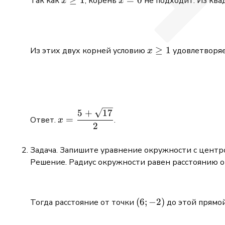
Так как
, корень
не подходит. Из ква
x
x
1
x\ge
≥
1
Из этих двух корней условию
удовлетворяе
x
1
\displaystyle
5
+
17
=
Ответ.
.
x
x=\frac{5+\sqrt{17}}
2
{2}
Задача. Запишите уравнение окружности с центр
Решение. Радиус окружности равен расстоянию о
(6;-2)
(
6
;
−
2
)
Тогда расстояние от точки
до этой прямо