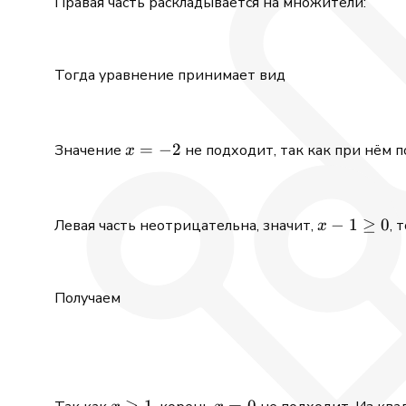
Правая часть раскладывается на множители:
Тогда уравнение принимает вид
x=-2
=
−
2
Значение
не подходит, так как при нём
x
x-
−
1
≥
0
Левая часть неотрицательна, значит,
, 
x
1\ge
0
Получаем
x\ge
≥
1
x=0
=
0