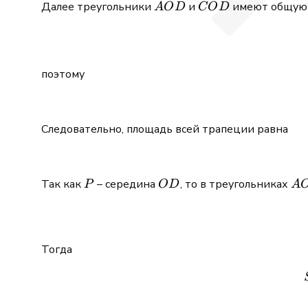
AOD
COD
Далее треугольники
и
имеют общую 
A
O
D
CO
D
поэтому
Следовательно, площадь всей трапеции равна
P
OD
A
Так как
– середина
, то в треугольниках
P
O
D
A
Тогда