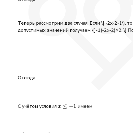
Теперь рассмотрим два случая. Если
\[ -2x-2-1\),
допустимых значений получаем \[ -1(-2x-2)^2. \]
По
Отсюда
x\le
≤
−
1
С учётом условия
имеем
x
-1