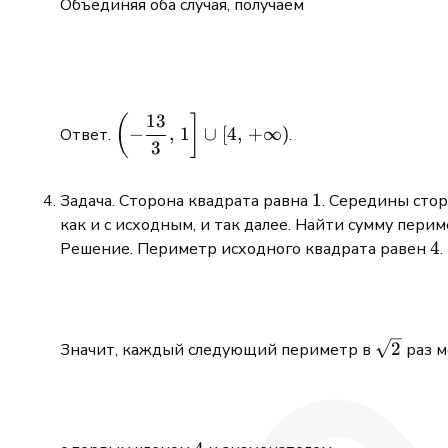
Объединяя оба случая, получаем
13
\displaystyle
(
]
−
,
1
∪
[
4
,
+
∞
)
Ответ.
.
\left(-\frac{13}
3
{3},\,1\right]\cup
[4,\,+\infty)
1
1
Задача. Сторона квадрата равна
. Середины стор
как и с исходным, и так далее. Найти сумму пери
4
4
Решение. Периметр исходного квадрата равен
\sqrt{2}
2
Значит, каждый следующий периметр в
раз м