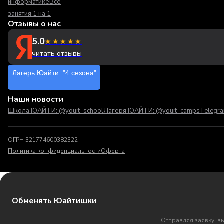
информатике
Все
занятия 1 на 1
Отзывы о нас
5.0
★★★★★
читать отзывы
Лагерь Юайти. "4 сезона"
Наши новости
Школа ЮАЙТИ: @youit_school
Лагеря ЮАЙТИ: @youit_camps
Telegr
ОГРН 321774600382322
Политика конфиденциальности
Оферта
Обменять Юайтишки
Отправляя заявку, в