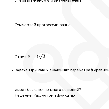
4
4
с первым членом
и знаменателем
Сумма этой прогрессии равна
8+4\sqrt{2}
8
+
4
2
Ответ.
.
b
Задача. При каких значениях параметра
уравне
b
имеет бесконечно много решений?
Решение. Рассмотрим функцию