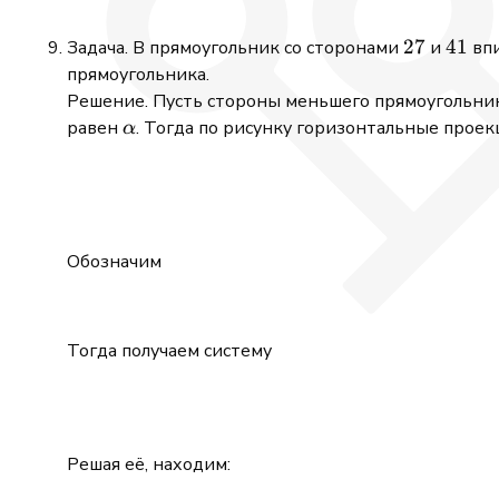
27
27
41
41
Задача. В прямоугольник со сторонами
и
впи
прямоугольника.
Решение. Пусть стороны меньшего прямоугольни
\alpha
равен
. Тогда по рисунку горизонтальные прое
α
Обозначим
Тогда получаем систему
Решая её, находим: