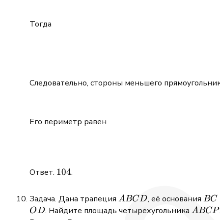
Тогда
Следовательно, стороны меньшего прямоугольни
Его периметр равен
104
104
Ответ.
.
ABCD
BC
Задача. Дана трапеция
, её основания
A
BC
D
BC
ABCP
. Найдите площадь четырёхугольника
O
D
A
BCP