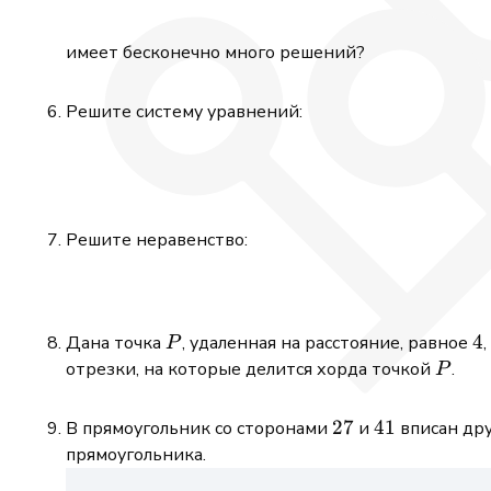
имеет бесконечно много решений?
Решите систему уравнений:
Решите неравенство:
P
4
4
Дана точка
, удаленная на расстояние, равное
P
P
отрезки, на которые делится хорда точкой
.
P
27
27
41
41
В прямоугольник со сторонами
и
вписан дру
прямоугольника.