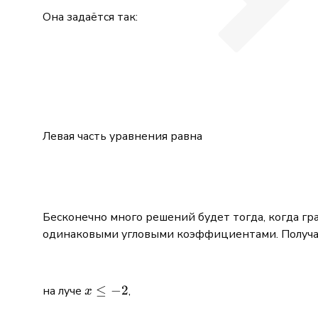
Она задаётся так:
Левая часть уравнения равна
Бесконечно много решений будет тогда, когда г
одинаковыми угловыми коэффициентами. Получае
x\le
≤
−
2
на луче
,
x
-2