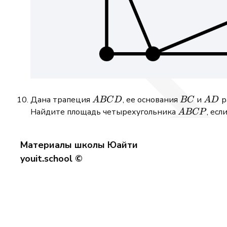
ABCD
BC
AD
Дана трапеция
, ее основания
и
р
A
BC
D
BC
A
D
ABCP
Найдите площадь четырехугольника
, ес
A
BCP
Материалы школы Юайти
youit.school ©