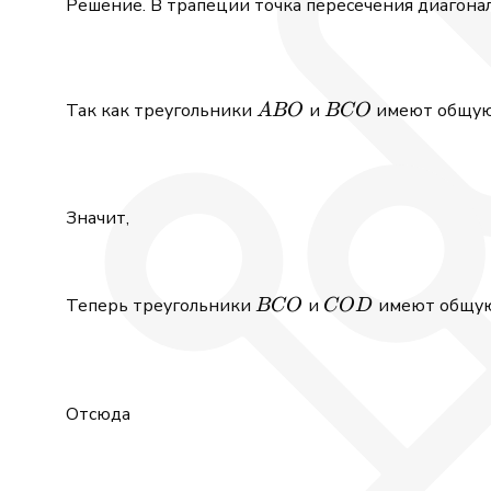
Решение. В трапеции точка пересечения диагона
ABO
BCO
Так как треугольники
и
имеют общую 
A
BO
BCO
Значит,
BCO
COD
Теперь треугольники
и
имеют общую
BCO
CO
D
Отсюда