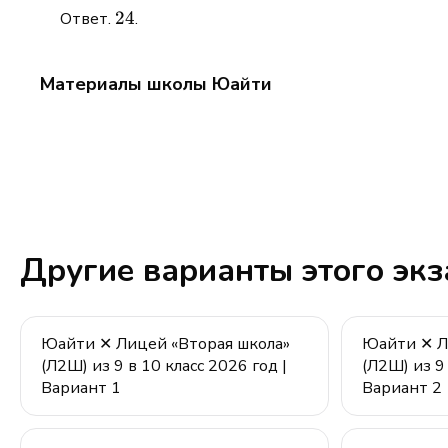
24
24
Ответ.
.
Материалы школы Юайти
Другие варианты этого эк
Юайти ✕ Лицей «Вторая школа»
Юайти ✕ Л
(Л2Ш) из 9 в 10 класс 2026 год |
(Л2Ш) из 9 
Вариант 1
Вариант 2