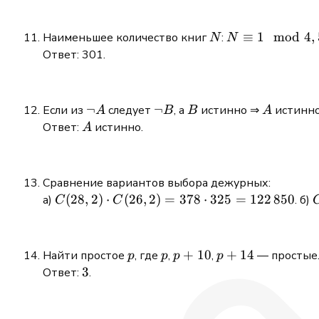
80%
+
N
N ≡1
≡
1
mod
4
,
Наименьшее количество книг
:
N
N
75\
\mod
Ответ: 301.
200%
4,5,6
=
50%
\neg
¬
\neg
¬
B
A
Если из
следует
, а
истинно ⇒
истинно
A
B
B
A
A
B
A
Ответ:
истинно.
A
Сравнение вариантов выбора дежурных:
C(28,2)
(
28
,
2
)
⋅
(
26
,
2
)
=
378
⋅
325
=
122
850
а)
. б)
C
C
\cdot
C(26,2)
= 378
p
p
p+10
+
10
p+14
+
14
Найти простое
, где
,
,
— простые.
p
p
p
p
\cdot
3
3
Ответ:
.
325 =
122\,850