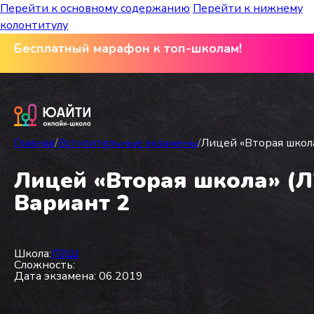
Перейти к основному содержанию
Перейти к нижнему
колонтитулу
Бесплатный марафон к топ-школам!
Главная
/
Вступительные экзамены
/
Лицей «Вторая школа»
Лицей «Вторая школа» (Л2
Вариант 2
Школа:
Л2Ш
Сложность:
Дата экзамена: 06.2019