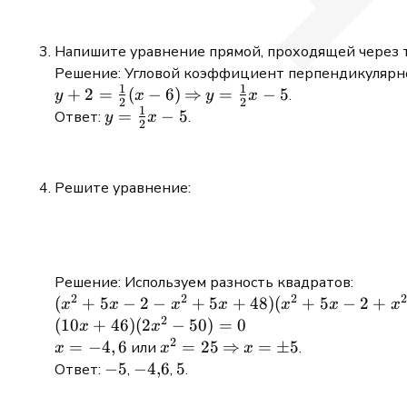
Напишите уравнение прямой, проходящей через 
Решение: Угловой коэффициент перпендикулярн
1
1
y + 2 =
+
2
=
(
−
6
)
\Rightarrow
⇒
y =
=
−
5
.
y
x
y
x
2
2
1
\frac{1}
\frac{1}
y =
=
−
5
Ответ:
.
y
x
2
{2}(x
{2}x -5
\frac{1}
-6)
{2}x -5
Решите уравнение:
Решение: Используем разность квадратов:
2
2
2
2
(x^2
(
+
5
−
2
−
+
5
+
48
)
(
+
5
−
2
+
x
x
x
x
x
x
x
2
+5x -2
(10x
(
10
+
46
)
(
2
−
50
)
=
0
x
x
2
-x^2
+46)
x =
=
−
4
,
6
x^2
=
25
\Rightarrow
⇒
x =
=
±
5
или
.
x
x
x
+5x
(2x^2
-4,6
=25
\pm5
-5
−
5
-4{,}6
−
4
,
6
5
5
Ответ:
,
,
.
+48)
-50)=0