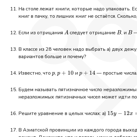
На столе лежат книги, которые надо упаковать. Есл
книг в пачку, то лишних книг не остаётся. Скольк
A
B
B
Если из отрицания
следует отрицание
, и
—
A
B
B
В классе из 28 человек надо выбрать а) двух деж
вариантов больше и почему?
p
p
+
10
p
+
14
Известно, что
,
и
— простые числа
p
p
p
+
+
10
14
Будем называть пятизначное число неразложимым,
неразложимых пятизначных чисел может идти п
15y
15
−
12
Решите уравнение в целых числах: а)
y
x
-
12x
В Азиатской провинции из каждого города выходи
=