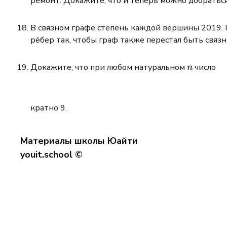
ремонт. Докажите, что и теперь можно добраться
13
В связном графе степень каждой вершины 2019. 
рёбер так, чтобы граф также перестал быть связ
n
Докажите, что при любом натуральном
число
n
кратно 9.
Материалы школы Юайти
youit.school ©