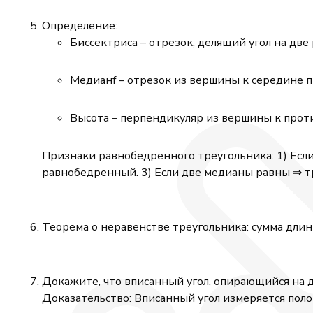
(x^2
+5x -2
Определение:
+x^2
Биссектриса – отрезок, делящий угол на две 
-5x
-48)=0
Медианf – отрезок из вершины к середине 
Высота – перпендикуляр из вершины к прот
Признаки равнобедренного треугольника: 1) Есл
равнобедренный. 3) Если две медианы равны ⇒ 
Теорема о неравенстве треугольника: сумма дли
Докажите, что вписанный угол, опирающийся на д
Доказательство: Вписанный угол измеряется поло