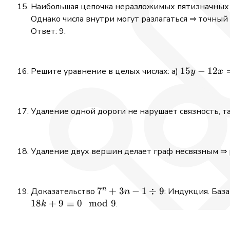
Наибольшая цепочка неразложимых пятизначных 
Однако числа внутри могут разлагаться ⇒ точный
Ответ: 9.
15y
15
−
12
Решите уравнение в целых числах: а)
y
x
-
12x
=13
Удаление одной дороги не нарушает связность, та
Удаление двух вершин делает граф несвязным ⇒ 
n
7^n
7
+
3
−
1
÷
9
Доказательство
: Индукция. Баз
n
+3n
18
+
9
≡
0
mod
9
.
k
-1
\div