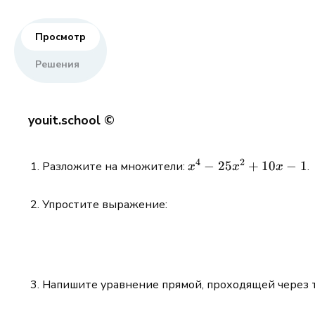
Просмотр
Решения
youit.school ©
4
2
x^4 -
−
25
+
10
−
1
Разложите на множители:
.
x
x
x
25x^2
+ 10x
Упростите выражение:
- 1
Напишите уравнение прямой, проходящей через 