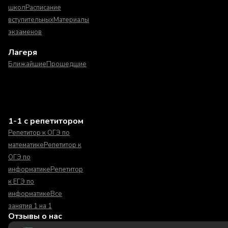
школ
Расписание
вступительных
Материалы
экзаменов
Лагеря
Ближайшие
Прошедшие
1-1 с репетитором
Репетитор к ОГЭ по
математике
Репетитор к
ОГЭ по
информатике
Репетитор
к ЕГЭ по
информатике
Все
занятия 1 на 1
Отзывы о нас