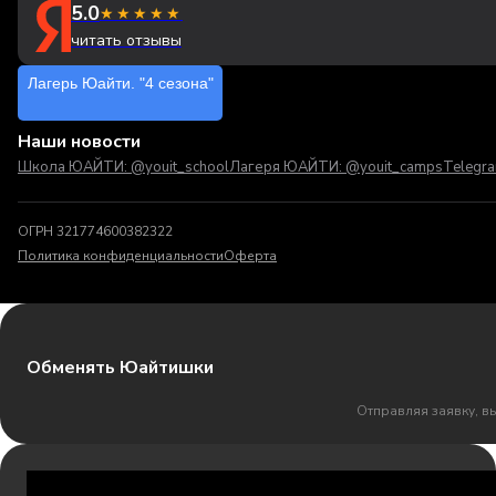
5.0
★★★★★
читать отзывы
Лагерь Юайти. "4 сезона"
Наши новости
Школа ЮАЙТИ: @youit_school
Лагеря ЮАЙТИ: @youit_camps
Telegr
ОГРН 321774600382322
Политика конфиденциальности
Оферта
Обменять Юайтишки
Отправляя заявку, в