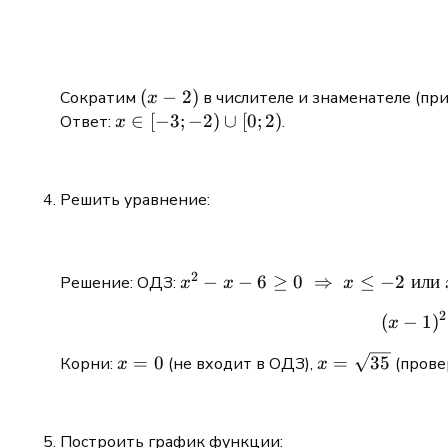
(x
(
−
2
)
Сократим
в числителе и знаменателе (пр
x
-
x
∈
[
−
3
;
−
2
)
∪
[
0
;
2
)
Ответ:
.
x
2)
\in
[-3;
-2)
Решить уравнение:
\cup
[0;
2)
2
x^2 - x -6
−
−
6
≥
0
⇒
≤
−
2
или
Решение: ОДЗ:
x
x
x
\ge 0 \;
2
(
−
1
)
x
\Rightarrow
\; x \le -2 \;
x
x =
=
0
=
35
Корни:
(не входит в ОДЗ),
(прове
x
x
\text{или}
=
\sqrt{35}
\; x \ge 3
0
Построить график функции: