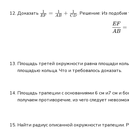
1
1
1
\frac{1}
=
+
Доказать
. Решение: Из подобия
EF
A
B
C
D
{EF} =
EF
\frac{1}
=
A
B
{AB} +
\frac{1}
{CD}
Площадь третей окружности равна площади коль
площадью кольца. Что и требовалось доказать.
Площадь трапеции с основаниями 6 см и7 см и б
получаем противоречие, из чего следует невозмо
Найти радиус описанной окружности трапеции. 