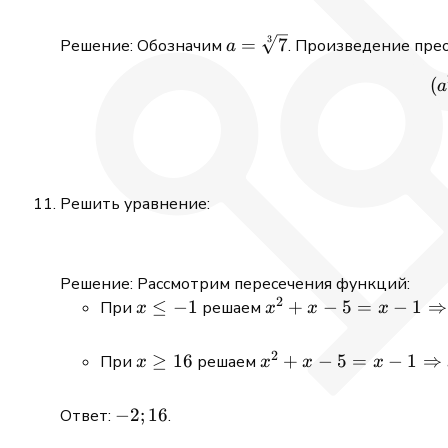
a =
3
=
7
Решение: Обозначим
. Произведение прео
a
\sqrt[3]
(
a
{7}
Решить уравнение:
Решение: Рассмотрим пересечения функций:
2
x
≤
−
1
x^2 +x -5
+
−
5
=
−
1
⇒
При
решаем
x
x
x
x
\le
=x -1
-1
\Rightarrow
2
x
≥
16
x^2 +x -5
+
−
5
=
−
1
⇒
При
решаем
x
x
x
x
x=-2
\ge16
=x -1
\Rightarrow
-2;16
−
2
;
16
Ответ:
.
x=16