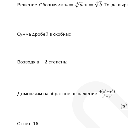
4
u =
v =
=
=
Решение: Обозначим
,
. Тогда выр
4
u
a
v
b
\sqrt[4]
\sqrt[4]
{a}
{b}
Сумма дробей в скобках:
−2
−
2
Возводя в
степень:
2
2
\frac{4(u^2
4
(
+
)
u
v
Домножим на обратное выражение
:
4
4
−
u
v
+ v^2)}
2
{u^4 - v^4}
(
u
Ответ: 16.