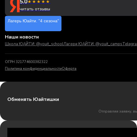
5.0
★★★★★
читать отзывы
Лагерь Юайти. "4 сезона"
Наши новости
Школа ЮАЙТИ: @youit_school
Лагеря ЮАЙТИ: @youit_camps
Telegr
ОГРН 321774600382322
Политика конфиденциальности
Оферта
Обменять Юайтишки
Отправляя заявку, в