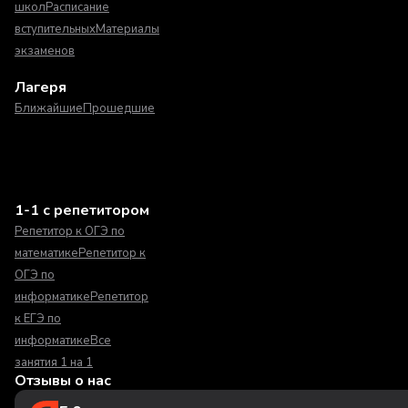
школ
Расписание
вступительных
Материалы
экзаменов
Лагеря
Ближайшие
Прошедшие
1-1 с репетитором
Репетитор к ОГЭ по
математике
Репетитор к
ОГЭ по
информатике
Репетитор
к ЕГЭ по
информатике
Все
занятия 1 на 1
Отзывы о нас