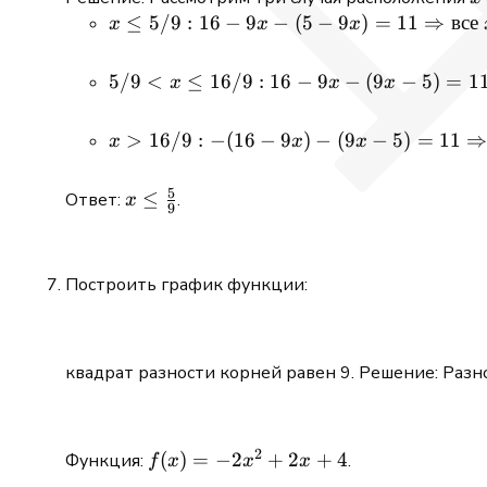
x \le 5/9: 16
≤
5/9
:
16
−
9
−
(
5
−
9
)
=
11
⇒
все
x
x
x
-9x - (5
-9x)=11
5/9 <x
5/9
<
≤
16/9
:
16
−
9
−
(
9
−
5
)
=
1
x
x
x
\Rightarrow
\le16/9: 16
\text{все }x
-9x - (9x
x >16/9: -
>
16/9
:
−
(
16
−
9
)
−
(
9
−
5
)
=
11
x
x
x
\le5/9
-5)=11
(16 -9x) -
\Rightarrow
(9x -5)=11
5
x \le
≤
Ответ:
.
x
x=5/9
9
\Rightarrow
\frac{5}
\text{нет
{9}
решений}
Построить график функции:
квадрат разности корней равен 9. Решение: Раз
2
f(x)
(
)
=
−
2
+
2
+
4
Функция:
.
f
x
x
x
=