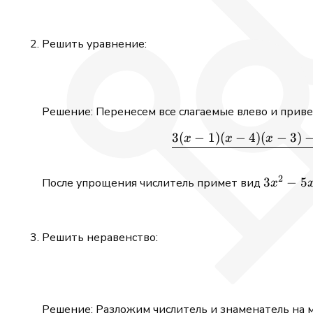
Решить уравнение:
Решение: Перенесем все слагаемые влево и прив
3
(
−
1
)
(
−
4
)
(
−
3
)
x
x
x
2
3x^2
3
−
5
После упрощения числитель примет вид
x
- 5x
= 0
Решить неравенство:
Решение: Разложим числитель и знаменатель на 