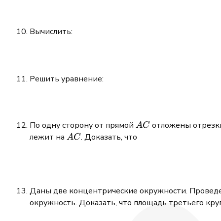
Вычислить:
Решить уравнение:
AC
По одну сторону от прямой
отложены отрез
A
C
AC
лежит на
. Доказать, что
A
C
Даны две концентрические окружности. Проведен
окружность. Доказать, что площадь третьего кр