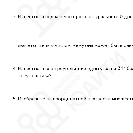
n
Известно, что для некоторого натурального
дро
n
является целым числом. Чему она может быть рав
∘
24^\ci
2
4
Известно, что в треугольнике один угол на
бол
треугольника?
Изобразите на координатной плоскости множест