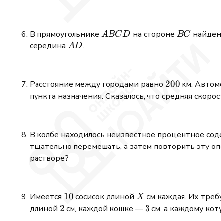
ABCD
BC
В прямоугольнике
на стороне
найден
A
BC
D
BC
AD
середина
.
A
D
200
200
Расстояние между городами равно
км. Автом
пункта назначения. Оказалось, что средняя скорос
В колбе находилось неизвестное процентное со
тщательно перемешать, а затем повторить эту оп
растворе?
10
10
X
Имеется
сосисок длиной
см каждая. Их тре
X
2
2
3
3
длиной
см, каждой кошке —
см, а каждому ко