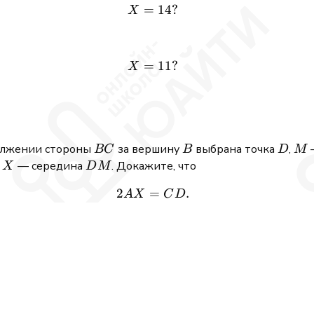
=
X = 14?
14
?
X
=
X = 11?
11
?
X
BC
B
D
M
должении стороны
за вершину
выбрана точка
,
BC
B
D
M
X
DM
о
— середина
. Докажите, что
X
D
M
2
=
2AX = CD.
.
A
X
C
D