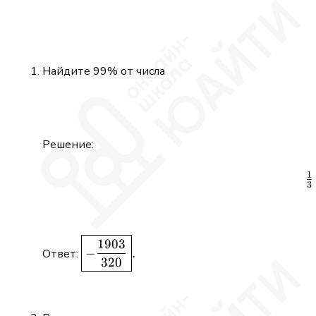
Найдите 99% от числа
Решение:
1
3
\boxed{-
1903
−
.
Ответ:
\dfrac{1903}
320
{320}}.