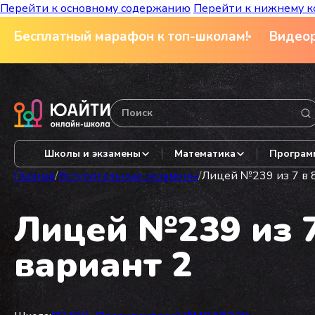
Перейти к основному содержанию
Перейти к нижнему к
Бесплатный марафон к топ-школам!
Видеор
Школы и экзамены
Математика
Програм
Главная
/
Вступительные экзамены
/
Лицей №239 из 7 в 8
Лицей №239 из 7
вариант 2