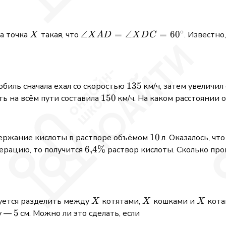
∘
X
\angle
∠
=
∠
=
6
0
а точка
такая, что
. Известно
X
X
A
D
X
D
C
XAD =
\angle
XDC =
60^\circ
135
135
обиль сначала ехал со скоростью
км/ч, затем увеличил
150
150
ть на всём пути составила
км/ч. На каком расстоянии 
10
10
держание кислоты в растворе объёмом
л. Оказалось, чт
6{,}4\%
6
,
4%
ерацию, то получится
раствор кислоты. Сколько пр
X
X
X
буется разделить между
котятами,
кошками и
кота
X
X
X
5
5
ту —
см. Можно ли это сделать, если