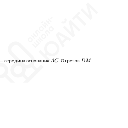
AC
DM
— середина основания
. Отрезок
A
C
D
M