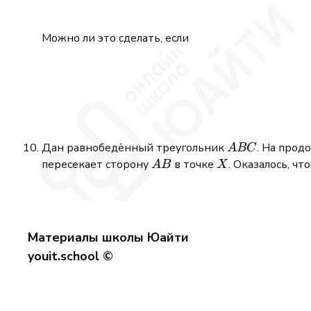
Можно ли это сделать, если
ABC
Дан равнобедённый треугольник
. На про
A
BC
AB
X
пересекает сторону
в точке
. Оказалось, чт
A
B
X
Материалы школы Юайти
youit.school ©