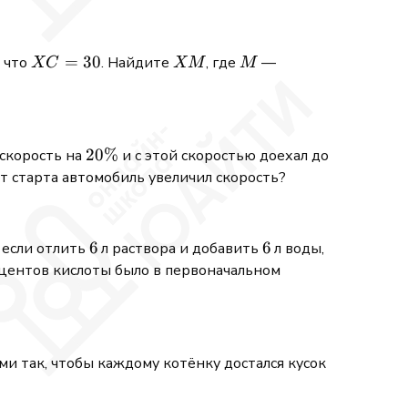
XC
=
30
XM
M
, что
. Найдите
, где
—
XC
XM
M
=
30
20\%
20%
 скорость на
и с этой скоростью доехал до
от старта автомобиль увеличил скорость?
6
6
6
6
о если отлить
л раствора и добавить
л воды,
оцентов кислоты было в первоначальном
ми так, чтобы каждому котёнку достался кусок