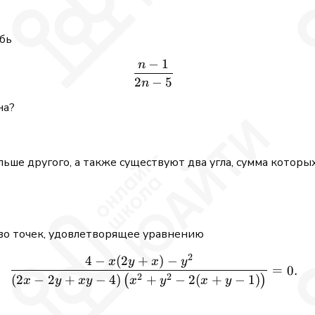
бь
−
1
n
\frac{n - 1}{2n - 5}
2
−
5
n
на?
rc
ьше другого, а также существуют два угла, сумма которы
во точек, удовлетворящее уравнению
2
4
−
(
2
+
)
−
\frac{4 - x(2y + x) - y^2} {
x
y
x
y
=
0.
2
2
(
2
−
2
+
−
4
)
+
−
2
(
+
−
1
)
(
)
x
y
x
y
x
y
x
y