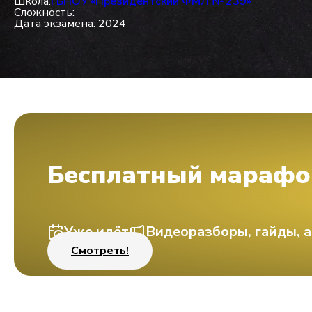
Школа:
ГБНОУ «Президентский ФМЛ № 239»
Сложность:
Дата экзамена: 2024
Бесплатный марафо
Уже идёт
Видеоразборы, гайды, а
Смотреть!