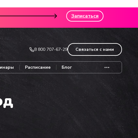
Записаться
8 800 707-67-29
Связаться с нами
инары
Расписание
Блог
од