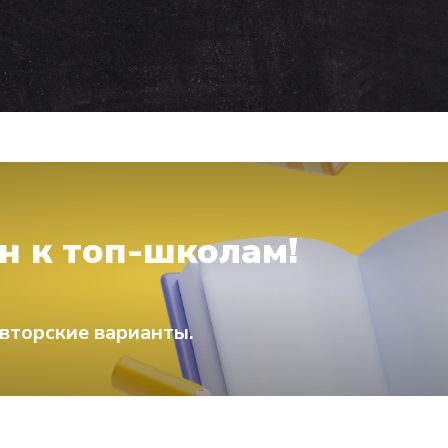
н к топ-школам!
вторские варианты.