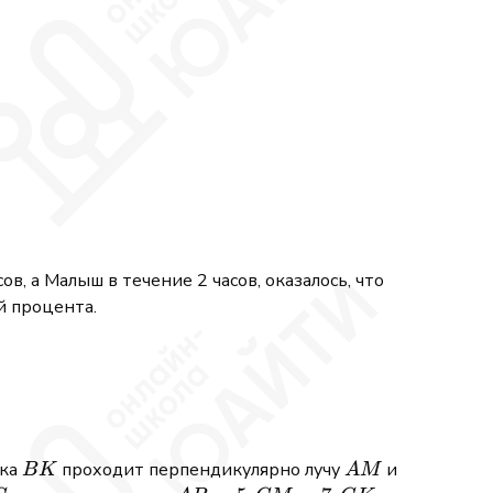
 64}{4^4 + 2\cdot 4^3 + 16}.
в, а Малыш в течение 2 часов, оказалось, что
й процента.
x - 27) = 0
BK
AM
ика
проходит перпендикулярно лучу
и
B
K
A
M