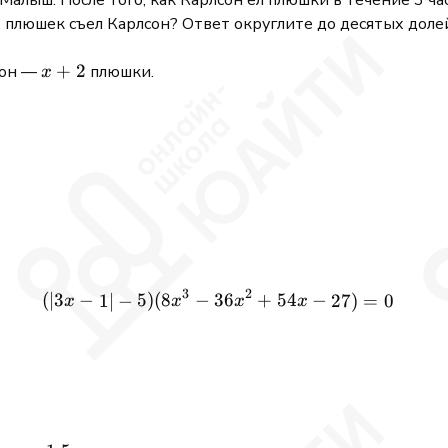
 плюшек съел Карлсон? Ответ округлите до десятых доле
x
+
2
сон —
плюшки.
x
+
2
3
2
(
∣3
−
5
)
(
8
−
36
(|3x-1| -5)(8x^3 - 36x^2 + 5
+
54
−
1∣
−
27
)
=
0
x
x
x
x