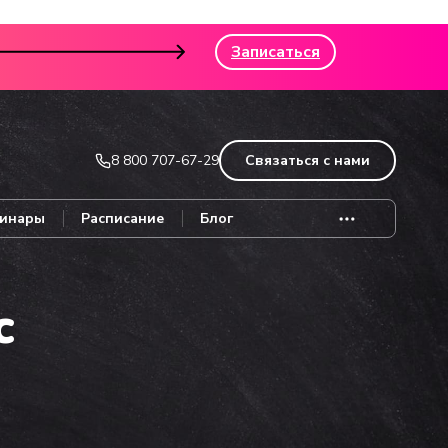
Записаться
8 800 707-67-29
Связаться с нами
инары
Расписание
Блог
с