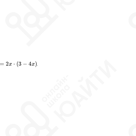
=
2
⋅
(
3
−
4
)
.
x
x