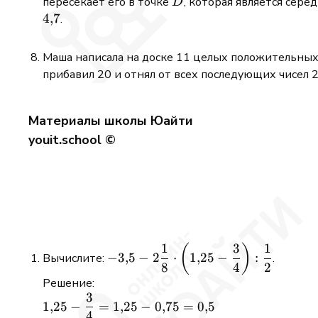
D
пересекает его в точке
, которая является сер
D
4
,
7
.
Маша написала на доске 11 целых положительных 
прибавил 20 и отнял от всех последующих чисел 
Материалы школы Юайти
youit.school ©
1
3
1
-3{,}5 - 2\dfrac{1}
(
)
−
3
,
5
−
2
⋅
1
,
25
−
:
Вычислите:
.
{8}\cdot\left(1{,}25
8
4
2
- \dfrac{3}
Решение:
3
{4}\right):\dfrac{1}
1{,}25 -
1
,
25
−
=
1
,
25
−
0
,
75
=
0
,
5
{2}
4
\dfrac{3}