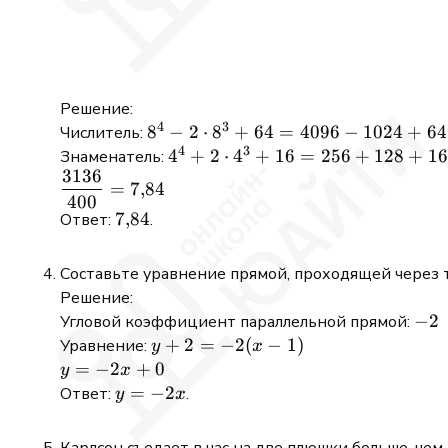
8x^2
Решение:
4
3
8^4 -
8
−
2
⋅
8
+
64
=
4096
−
1024
+
64
Числитель:
4
3
2
4^4
4
+
2
⋅
4
+
16
=
256
+
128
+
16
Знаменатель:
3136
\cdot
+ 2
\dfrac{3136}
=
7
,
84
8^3
\cdot
400
{400} =
7{,}84
7
,
84
Ответ:
.
+ 64
4^3
7{,}84
=
+ 16
4096
=
Составьте уравнение прямой, проходящей через 
-
256
Решение:
1024
+
-2
−
2
Угловой коэффициент параллельной прямой:
+ 64
128
y +
+
2
=
−
2
(
−
1
)
Уравнение:
y
x
=
+ 16
2 =
y
=
−
2
+
0
y
x
3136
=
-2(x
=
y
=
−
2
Ответ:
.
y
x
400
- 1)
-2x
=
+
-2x
Карлсон съедает в час на две плюшки больше, чем 