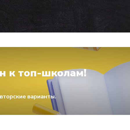
н к топ-школам!
вторские варианты.