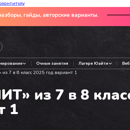
олонтитулу
азборы, гайды, авторские варианты.
мирование
Очные занятия
Лагеря Юайти
Веб
з 7 в 8 класс 2025 год вариант 1
Т» из 7 в 8 клас
т 1