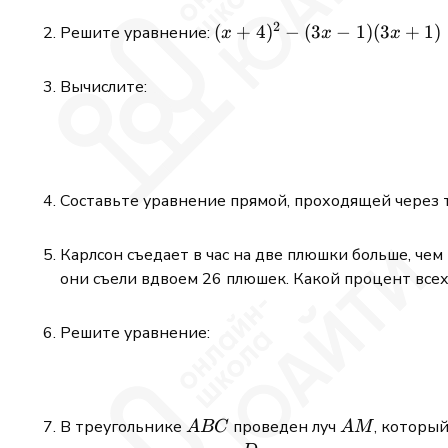
- \dfrac{3}
{4}\right):\dfrac{1}
2
(x+4)^2-(3x-1)
(
+
4
)
−
(
3
−
1
)
(
3
+
1
)
Решите уравнение:
x
x
x
{2}
(3x+1)=2x\cdot(3-
4x)
Вычислите:
Составьте уравнение прямой, проходящей через 
Карлсон съедает в час на две плюшки больше, чем 
они съели вдвоем 26 плюшек. Какой процент всех
Решите уравнение:
ABC
AM
В треугольнике
проведен луч
, которы
A
BC
A
M