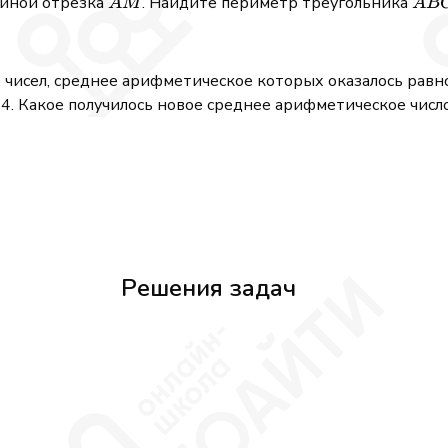
AM
AB
единой отрезка
. Найдите периметр треугольника
A
M
A
B
чисел, среднее арифметическое которых оказалось равно
24. Какое получилось новое среднее арифметическое числ
Решения задач