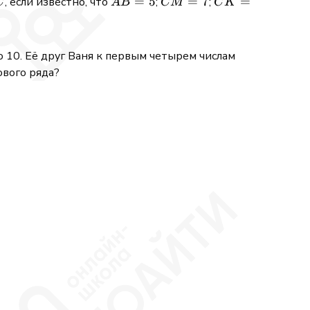
C
AB=5
=
5
CM=7
=
7
CK=4{,}7
=
, если известно, что
;
;
C
A
B
CM
C
K
 10. Её друг Ваня к первым четырем числам
ового ряда?