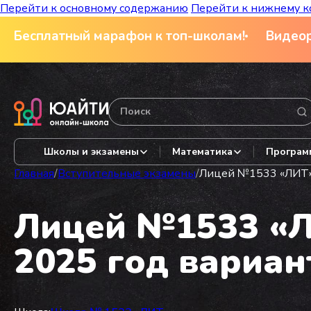
Перейти к основному содержанию
Перейти к нижнему к
Бесплатный марафон к топ-школам!
Видеор
Школы и экзамены
Математика
Програм
Главная
/
Вступительные экзамены
/
Лицей №1533 «ЛИТ» и
Лицей №1533 «ЛИ
2025 год вариан