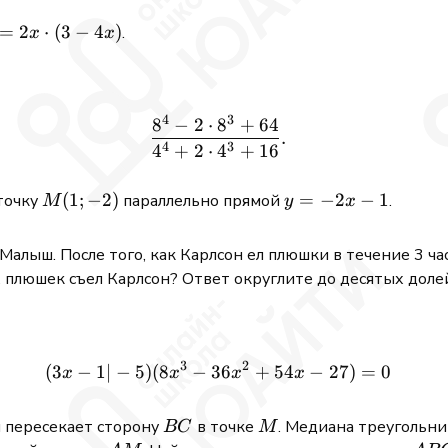
=
2
⋅
(
3
−
4
)
.
x
x
4
3
8
−
2
⋅
8
+
64
\dfrac{8^4 - 2\cdot 8^3 +
.
4
3
4
+
2
⋅
4
+
16
M(1;-2)
(
1
;
−
2
)
y=-2x-
=
−
2
−
1
точку
параллельно прямой
.
M
y
x
1
Малыш. После того, как Карлсон ел плюшки в течение 3 часо
 плюшек съел Карлсон? Ответ округлите до десятых доле
3
2
(
3
−
5
)
(
8
−
36
(3x-1|-5)(8x^3 - 36x^2 + 54
+
54
−
1∣
−
27
)
=
0
x
x
x
x
BC
M
й пересекает сторону
в точке
. Медиана треугольн
BC
M