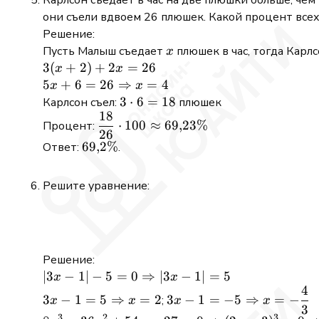
0
они съели вдвоем 26 плюшек. Какой процент всех
Решение:
x
Пусть Малыш съедает
плюшек в час, тогда Карл
x
3(x
3
(
+
2
)
+
2
=
26
x
x
+
5x + 6 = 26
5
+
6
=
26
⇒
=
4
x
x
2)
\Rightarrow
3
3
⋅
6
=
18
Карлсон съел:
плюшек
18
+
x = 4
\cdot
\dfrac{18}
⋅
100
≈
69
,
23%
Процент:
2x
6 =
26
{26} \cdot
69{,}2\%
69
,
2%
Ответ:
.
=
18
100
26
\approx
69{,}23\%
Решите уравнение:
Решение:
|3x - 1| - 5 =
∣3
−
1∣
−
5
=
0
⇒
∣3
−
1∣
=
5
x
x
4
0
3x - 1 = 5
3x - 1 = -5
3
−
1
=
5
⇒
=
2
3
−
1
=
−
5
⇒
=
−
;
x
x
x
x
\Rightarrow
3
\Rightarrow
\Rightarrow
3
2
3