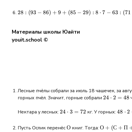
28 :
28
:
(
93
−
86
)
+
9
+
(
85
−
29
)
:
8
⋅
7
−
63
:
(
71
(93 -
86)
Материалы школы Юайти
+ 9
youit.school ©
+
(85 -
29) :
8
\cdot
7 - 63
: (71
- 64)
Лесные пчёлы собрали за июль 18 чашечек, за авг
\cdot
24
24
⋅
2
=
48
горных пчёл. Значит, горные собрали
6
\cdot
2 =
24
24
⋅
3
=
72
48
48
⋅
2
Нектара у лесных:
кг. У горных:
48
\cdot
\cdot
3 =
2 =
О
О
О
О
+
(
С
+
П
Пусть Ослик перенёс
книг. Тогда:
72
96