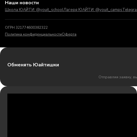
Наши новости
Школа ЮАЙТИ: @youit_school
Лагеря ЮАЙТИ: @youit_camps
Telegr
ОГРН 321774600382322
Политика конфиденциальности
Оферта
Обменять Юайтишки
Отправляя заявку, в