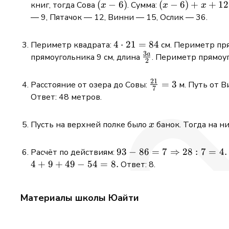
+
(x
(
−
6
)
(x - 6)
(
−
6
)
+
+
12
книг, тогда Сова
. Сумма:
x
x
x
(С
-
+ x +
— 9, Пятачок — 12, Винни — 15, Ослик — 36.
+
6)
12 = 36
П
\implies
4
4
⋅
21
=
84
Периметр квадрата:
см. Периметр пр
+
2x + 6
3
\cdot
a
\frac{3a}
прямоугольника 9 см, длина
. Периметр прямоу
2
В)
= 36
21 =
{2}
=
\implies
84
21
\frac{21}
=
3
Расстояние от озера до Совы:
м. Путь от В
72
x = 15
7
{7} = 3
Ответ: 48 метров.
x
Пусть на верхней полке было
банок. Тогда на н
x
93 - 86 = 7
93
−
86
=
7
⇒
28
:
7
=
4.
Расчёт по действиям:
\Rightarrow
4
+
9
+
49
−
54
=
8.
Ответ: 8.
28 : 7 = 4.
Материалы школы Юайти