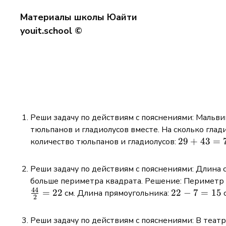
Материалы школы Юайти
youit.school ©
Реши задачу по действиям с пояснениями: Мальвина
тюльпанов и гладиолусов вместе. На сколько глад
29
29
+
43
=
количество тюльпанов и гладиолусов:
+
43
Реши задачу по действиям с пояснениями: Длина с
=
больше периметра квадрата. Решение: Периметр
72
44
=
22
22
22
−
7
=
15
см. Длина прямоугольника:
с
2
-
7
Реши задачу по действиям с пояснениями: В театр