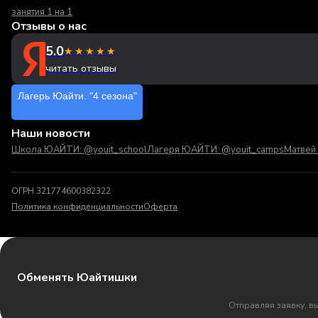
занятия 1 на 1
Отзывы о нас
5.0
★★★★★
читать отзывы
Лагерь Юайти. "4 сезона"
Наши новости
Школа ЮАЙТИ: @youit_school
Лагеря ЮАЙТИ: @youit_camps
Матвей 
ОГРН 321774600382322
Политика конфиденциальности
Оферта
Обменять Юайтишки
Отправляя заявку, в