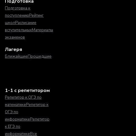
Подготовка
Подготовка к
поступлению
Рейтинг
школ
Расписание
вступительных
Материалы
экзаменов
Лагеря
Ближайшие
Прошедшие
1-1 с репетитором
Репетитор к ОГЭ по
математике
Репетитор к
ОГЭ по
информатике
Репетитор
к ЕГЭ по
информатике
Все