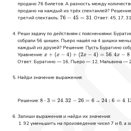
=
продано 76 билетов. А разность между количеств
15
продано на каждый из трёх спектаклей? Решение:
76
76
−
45
=
31
третий спектакль:
. Ответ: 45, 17, 31
-
45
Реши задачу по действиям с пояснениями: Буратин
=
собрали 56 шишек. Пьеро нашёл на 4 шишки меньш
31
каждый из друзей? Решение: Пусть Буратино со
x
+
(
−
4
)
+
(
2
−
4
)
=
56
4x
4
−
8
Уравнение:
.
x
x
x
x
+
-
Ответ: Буратино — 16, Пьеро — 12, Мальвина — 2
(x
8
-
=
Найди значение выражения:
4)
56
+
(2x
8
8
⋅
3
=
24
32
32
−
26
=
6
24
24
:
6
=
4
1
1
Решение:
.
→
.
-
\cdot
-
: 6
4)
3 =
26
=
6
=
Запиши выражения и найди их значения:
24
=
4
56
92 уменьшить на произведение чисел 7 и 8, а з
6
8