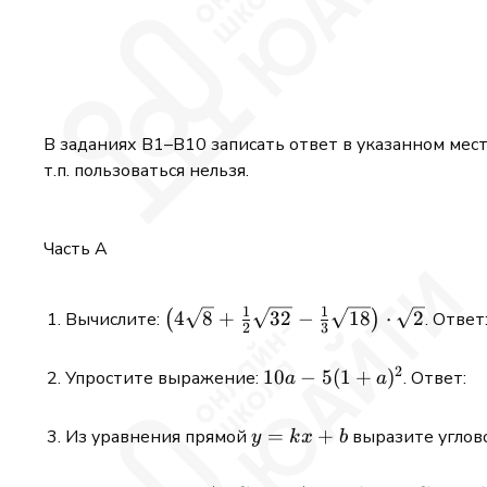
В заданиях B1–B10 записать ответ в указанном месте
т.п. пользоваться нельзя.
Часть А
1
1
\left(4
4
8
+
32
−
18
⋅
2
Вычислите:
(
)
. Ответ
2
3
\sqrt{8}+\frac{1}
{2} \sqrt{32}-
2
10 a-
10
−
5
(
1
+
)
Упростите выражение:
. Ответ:
a
a
\frac{1}{3}
5(1+a)^{2}
\sqrt{18}\right)
y=k
=
+
Из уравнения прямой
выразите угло
y
k
x
b
\cdot \sqrt{2}
x+b