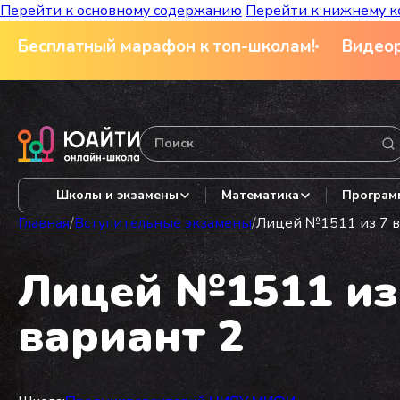
Перейти к основному содержанию
Перейти к нижнему к
Бесплатный марафон к топ-школам!
Видеор
Школы и экзамены
Математика
Програм
Главная
/
Вступительные экзамены
/
Лицей №1511 из 7 в 
Лицей №1511 из 
вариант 2