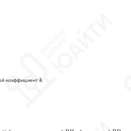
k
вой коэффициент
.
k
∘