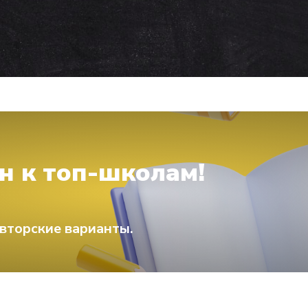
н к топ-школам!
вторские варианты.