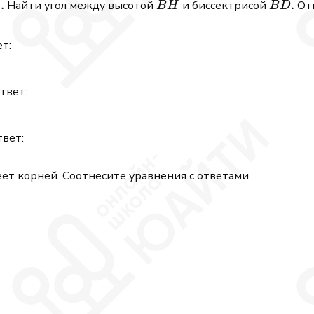
∘
\circ}
.
B
B
.
Найти угол между высотой
и биссектрисой
Отв
B
H
B
D
H
D
.
т:
твет:
твет:
еет корней. Соотнесите уравнения с ответами.