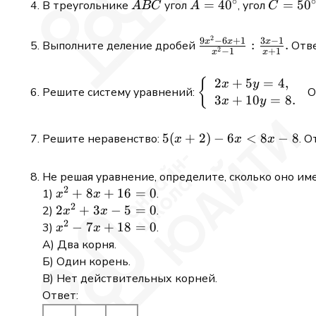
∘
A
A=40^{\circ}
=
4
0
C=50^{
=
5
0
В треугольнике
угол
, угол
A
BC
A
C
B
.
C
2
\frac{9
9
−
6
+
1
3
−
1
x
x
x
:
.
Выполните деление дробей
Отве
2
−
1
+
1
x
x
x^{2}-6
x+1}
2
+
5
=
4
,
\left\
{
x
y
{x^{2}-1}:
Решите систему уравнений:
О
3
+
10
=
8.
{\begin{array}{l}2
x
y
\frac{3 x-
x+5 y=4, \\ 3
1}{x+1} .
x+10 y=8
5(x+2)-6
5
(
+
2
)
−
6
<
8
−
8
Решите неравенство:
. О
x
x
x
.\end{array}\right.
x<8 x-8
Не решая уравнение, определите, сколько оно им
2
x^{2}+8
+
8
+
16
=
0
1)
.
x
x
2
x+16=0
2
2
+
3
−
5
=
0
2)
.
x
x
2
x^{2}+3
x^{2}-7
−
7
+
18
=
0
3)
.
x
x
x-5=0
x+18=0
А) Два корня.
Б) Один корень.
В) Нет действительных корней.
Ответ: