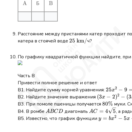
\mathrm{A}
A
\mathrm{B}
B
Б
Расстояние между пристанями катер проходит по т
25
25
km
/
катера в стоячей воде
ч?
\mathrm{~km}
/
По графику квадратичной функции найдите, при
Часть В
Привести полное решение и ответ
2
25
25
−
9
В1. Найдите сумму корней уравнения:
x
2
x^{2}-9=
(3 x-
(
3
−
2
)
−
(
3
В2. Найдите значение выражения
x
2)^{2}-(3
80
80%
В3. При помоле пшеницы получается
муки. С
x+2)^{2}
\%
A
A C=4
=
4
5
В4. В ромбе
диагональ
, а ра
A
BC
D
A
C
2
B
\sqrt{5}
y=b
=
−
5
В5. Известно, что график функции
y
b
x
x
C
x^{2}-5
D
x+5