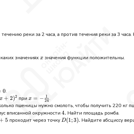
ечению реки за 2 часа, а против течения реки за 3 часа. 
x
 каких значениях
значения функции положительны.
x
=
0
.
1
2
0
+
2
)
x=-
=
−
при
.
x
x
24
\frac{1}
колько пшеницы нужно смолоть, чтобы получить 220 кг п
{24}
4
4.
диус вписанной окружности
Найти площадь ромба.
.
+
5
D(1
(
1
;
3
)
.
проходит через точку
Найдите абсциссу вер
D
; 3)
.