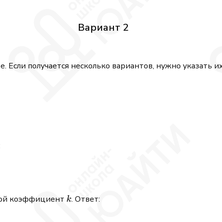
Вариант 2
. Если получается несколько вариантов, нужно указать их
:
k
вой коэффициент
. Ответ:
k