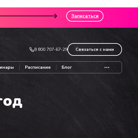
Записаться
8 800 707-67-29
Связаться с нами
инары
Расписание
Блог
год