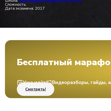
Школа:
Предуниверситарий НИЯУ МИФИ
Сложность:
Дата экзамена: 2017
Бесплатный марафо
Уже идёт
Видеоразборы, гайды, а
Смотреть!