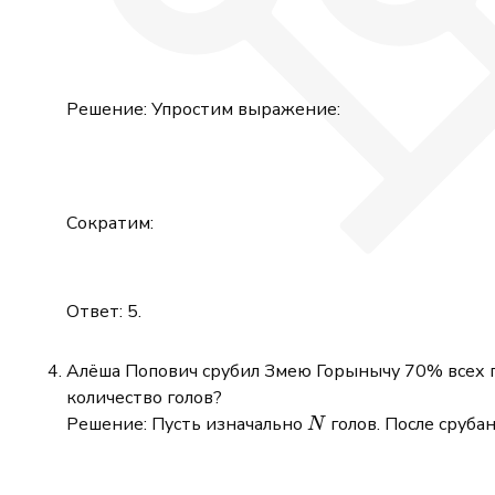
Решение: Упростим выражение:
Сократим:
Ответ: 5.
Алёша Попович срубил Змею Горынычу 70% всех го
количество голов?
N
Решение: Пусть изначально
голов. После сруба
N