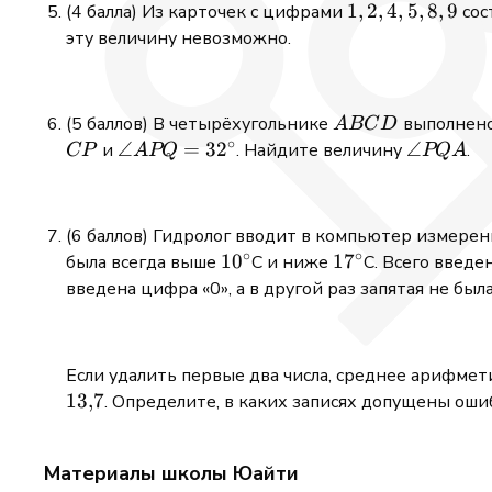
1,2,4,5,8,9
1
,
2
,
4
,
5
,
8
,
9
(4 балла) Из карточек с цифрами
сос
эту величину невозможно.
ABCD
(5 баллов) В четырёхугольнике
выполнен
A
BC
D
∘
\angle
∠
=
3
2
\angle
∠
и
. Найдите величину
.
CP
A
PQ
PQ
A
APQ =
PQA
32^\circ
(6 баллов) Гидролог вводит в компьютер измере
∘
∘
10^\circ
1
0
17^\circ
1
7
была всегда выше
C и ниже
C. Всего введе
введена цифра «0», а в другой раз запятая не бы
Если удалить первые два числа, среднее арифме
13
,
7
. Определите, в каких записях допущены оши
Материалы школы Юайти