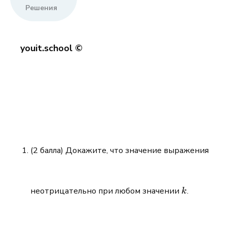
Решения
youit.school ©
(2 балла) Докажите, что значение выражения
k
неотрицательно при любом значении
.
k