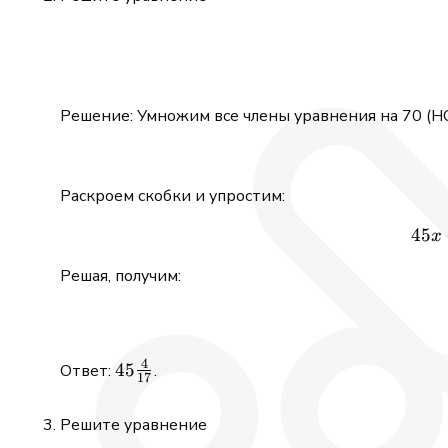
Решение: Умножим все члены уравнения на 70 (НОК
Раскроем скобки и упростим:
45
x
Решая, получим:
4
45\frac{4}
45
Ответ:
.
17
{17}
Решите уравнение