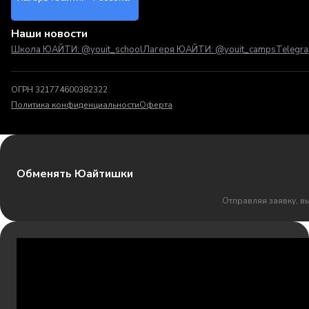
Наши новости
Школа ЮАЙТИ: @youit_school
Лагеря ЮАЙТИ: @youit_camps
Telegr
ОГРН 321774600382322
Политика конфиденциальности
Оферта
Обменять Юайтишки
Отправляя заявку, в