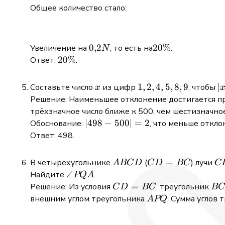
Общее количество стало:
0{,}2N
0
,
2
20\%
20%
Увеличение на
, то есть на
.
N
20\%
20%
Ответ:
.
x
1,2,4,5,8,9
1
,
2
,
4
,
5
,
8
,
9
|x
∣
Составьте число
из цифр
, чтобы
x
5
Решение: Наименьшее отклонение достигается при ч
трёхзначное число ближе к 500, чем шестизначное
|498
∣498
−
500∣
=
2
Обоснование:
, что меньше откло
-
Ответ: 498.
500|
= 2
ABCD
CD
=
C
В четырёхугольнике
(
) лучи
A
BC
D
C
D
BC
C
=
\angle
∠
Найдите
.
PQ
A
BC
PQA
CD
=
B
Решение: Из условия
, треугольник
C
D
BC
B
=
APQ
внешним углом треугольника
. Сумма углов
A
PQ
BC