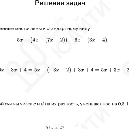
Решения задач
енные многочлены к стандартному виду:
5
−
4
−
(
7
−
2
5x - \bigl(4x - (7x - 2)\bigr)
)
+
6
−
(
3
−
4
)
.
(
)
x
x
x
x
x
6
−
3
+
5
−
(
−
3
+
5x - (4x - 7x + 2) + 6x - 3
3
+
5
+
3
−
4
=
2
)
+
4
=
x
x
x
x
x
x
x
c
d
ой суммы чисел
и
на их разность, уменьшенное на 0,6.
c
d
2
(
+
)
\frac{2(c + d)}{c - d} - 0{,
c
d