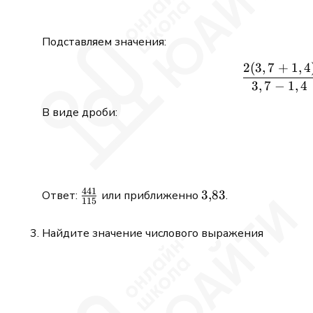
Подставляем значения:
2
(
3
,
7
+
1
,
4
3
,
7
−
1
,
4
В виде дроби:
441
\frac{441}
3{,}83
3
,
83
Ответ:
или приближенно
.
115
{115}
Найдите значение числового выражения