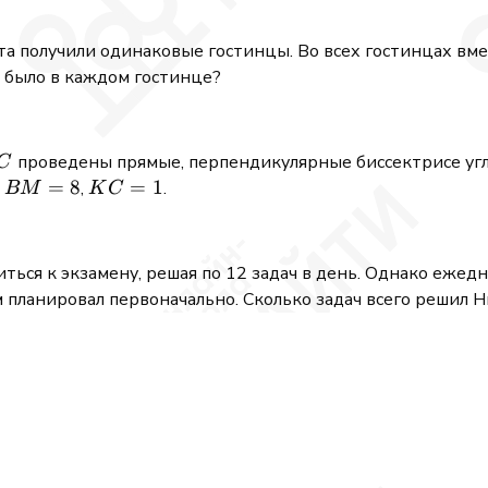
та получили одинаковые гостинцы. Во всех гостинцах вме
ш было в каждом гостинце?
C
проведены прямые, перпендикулярные биссектрисе уг
C
BM
=
8
KC
=
1
и
,
.
BM
K
C
= 8
=
1
иться к экзамену, решая по 12 задач в день. Однако ежед
м планировал первоначально. Сколько задач всего решил 