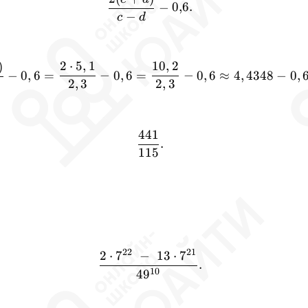
0
,
6.
−
−
c
d
2
⋅
5
,
1
10
,
2
)
\frac{2(3,7 + 1,4)}{3,7 - 1,
−
−
−
0
,
6
=
0
,
6
=
0
,
6
≈
4
,
4348
−
0
,
2
,
3
2
,
3
441
\frac{441}{115}.
.
115
22
21
2
⋅
7
−
13
⋅
7
\frac{2\cdot 7^{22} \;-\;
.
10
4
9