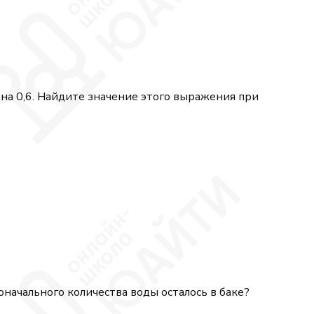
 + 6x - (3x - 4).
c =
на 0,6. Найдите значение этого выражения при
3{,}7
 13\cdot 7^{21}}{49^{10}}.
оначального количества воды осталось в баке?