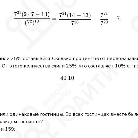
21
7
(
2
⋅
7
−
13
)
21
21
\frac{7^{21}(2 \cdot 7 - 
7
(
14
−
13
)
7
=
7.
=
=
2
10
(
7
)
20
20
7
7
лили 25% оставшейся. Сколько процентов от первоначальн
 От этого количества слили 25%, что составляет 10% от п
40
40\ 10% = 30\%.
10
или одинаковые гостинцы. Во всех гостинцах вместе было
 каждом гостинце?
и 159: