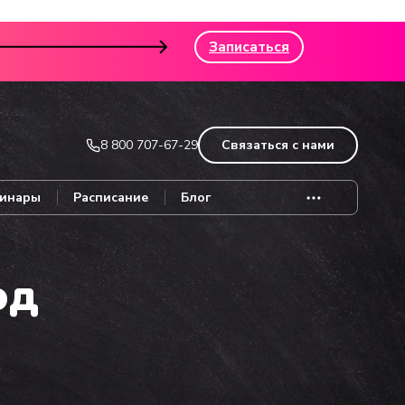
Записаться
8 800 707-67-29
Связаться с нами
инары
Расписание
Блог
од