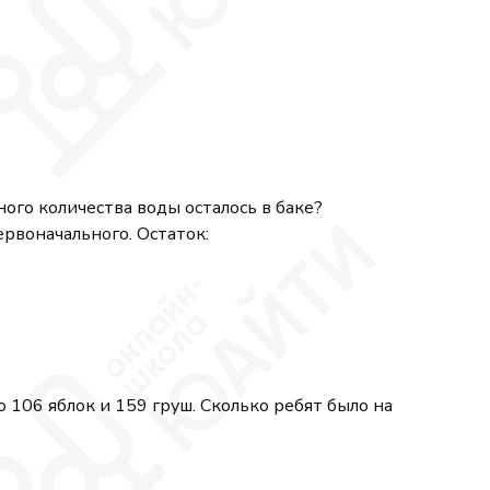
13)}{(7^2)^{10}} = \frac{7^{21}(14 - 13)}{7^{20}} 
ого количества воды осталось в баке?
ервоначального. Остаток:
 106 яблок и 159 груш. Сколько ребят было на