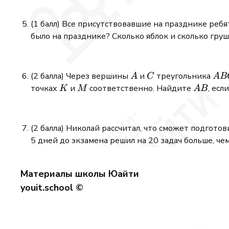
(1 балл) Все присутствовавшие на празднике ребя
было на празднике? Сколько яблок и сколько гру
A
C
AB
(2 балла) Через вершины
и
треугольника
A
C
A
B
K
M
AB
точках
и
соответственно. Найдите
, есл
K
M
A
B
(2 балла) Николай рассчитал, что сможет подготов
5 дней до экзамена решил на 20 задач больше, че
Материалы школы Юайти
youit.school ©