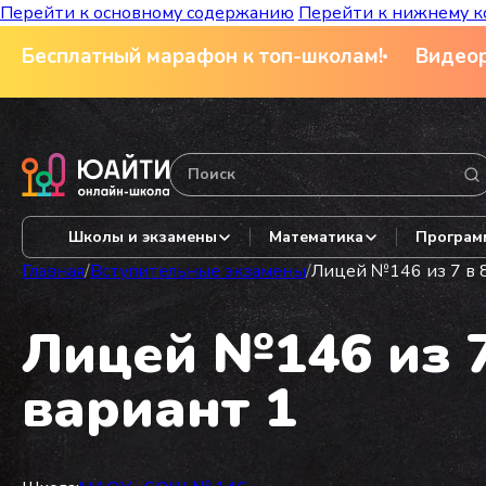
Перейти к основному содержанию
Перейти к нижнему к
Бесплатный марафон к топ-школам!
Видеор
Школы и экзамены
Математика
Програм
Главная
/
Вступительные экзамены
/
Лицей №146 из 7 в 8
Лицей №146 из 7
вариант 1