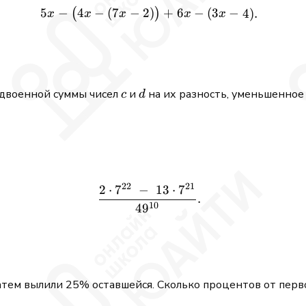
5
−
4
−
(
7
−
2
5x - \bigl(4x - (7x - 2)\bigr)
)
+
6
−
(
3
−
4
)
.
(
)
x
x
x
x
x
c
d
удвоенной суммы чисел
и
на их разность, уменьшенное 
c
d
22
21
2
⋅
7
−
13
⋅
7
\frac{2\cdot 7^{22} \;-\;
.
10
4
9
затем вылили 25% оставшейся. Сколько процентов от перв