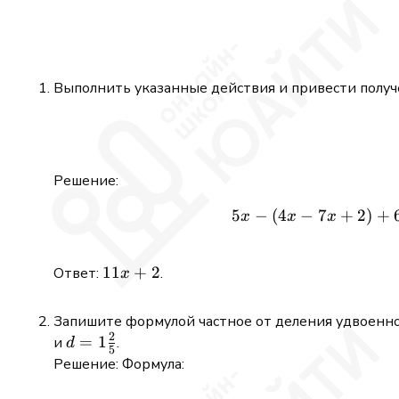
Выполнить указанные действия и привести получ
Решение:
5
−
(
4
−
7
+
2
)
+
x
x
x
11x
11
+
2
Ответ:
.
x
+ 2
Запишите формулой частное от деления удвоенн
2
d =
=
1
и
.
d
5
1\tfrac{2}
Решение: Формула:
{5}