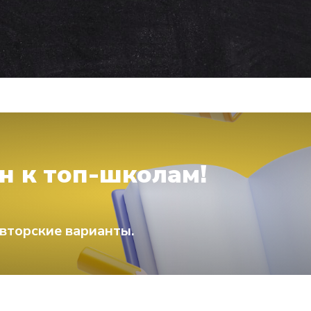
н к топ-школам!
вторские варианты.