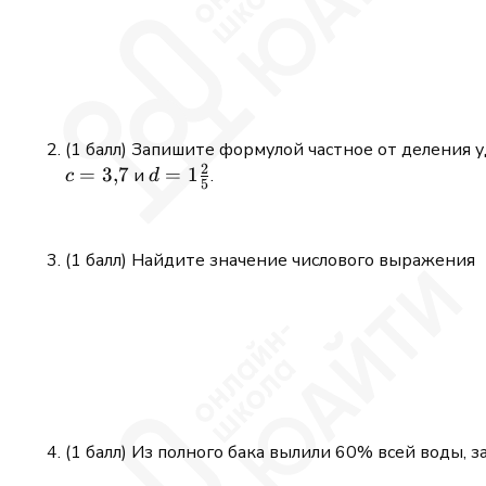
(1 балл) Запишите формулой частное от деления 
2
=
3
,
7
d =
=
1
и
.
c
d
5
1\tfrac{2}
{5}
(1 балл) Найдите значение числового выражения
(1 балл) Из полного бака вылили 60% всей воды, 