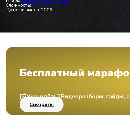
Школа:
МАОУ «СОШ № 146»
Сложность:
Дата экзамена: 2006
Бесплатный марафо
Уже идёт
Видеоразборы, гайды, а
Смотреть!