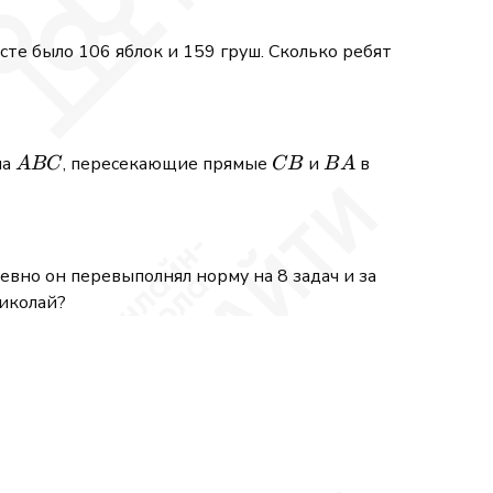
сте было 106 яблок и 159 груш. Сколько ребят
ABC
CB
BA
ла
, пересекающие прямые
и
в
A
BC
CB
B
A
невно он перевыполнял норму на 8 задач и за
Николай?