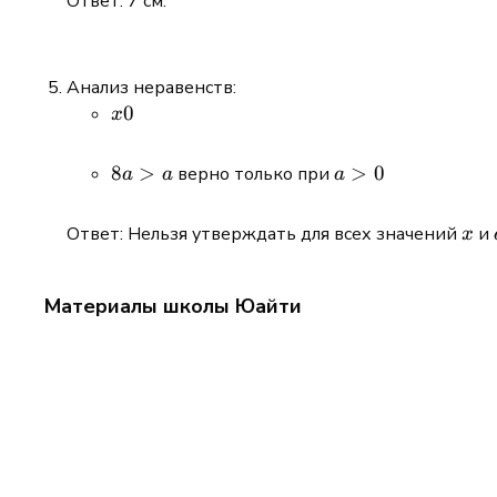
Ответ: 7 см.
Анализ неравенств:
x
0
x
0
8a
8
>
a
>
0
верно только при
a
a
a
>
>
a
0
x
Ответ: Нельзя утверждать для всех значений
и
x
Материалы школы Юайти