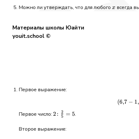
x
Можно ли утверждать, что для любого
всегда в
x
Материалы школы Юайти
youit.school ©
Первое выражение:
(
6
,
7
−
1
2
2 \colon
2
:
=
5
Первое число:
.
5
\frac{2}
{5} = 5
Второе выражение: