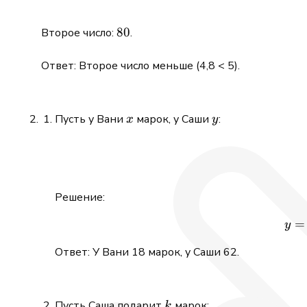
80%
80
Второе число:
.
\cdot
6 =
Ответ: Второе число меньше (4,8 < 5).
4{,}8
x
y
Пусть у Вани
марок, у Саши
:
x
y
Решение:
=
y
Ответ: У Вани 18 марок, у Саши 62.
k
Пусть Саша подарит
марок:
k