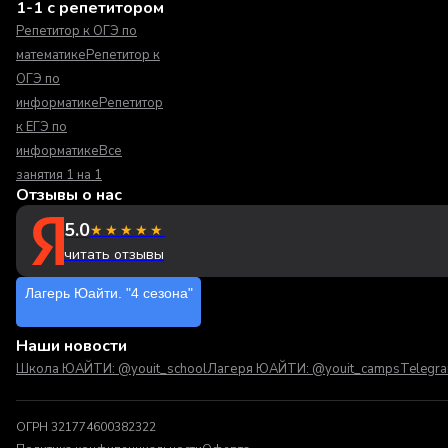
1-1 с репетитором
Репетитор к ОГЭ по
математике
Репетитор к
ОГЭ по
информатике
Репетитор
к ЕГЭ по
информатике
Все
занятия 1 на 1
Отзывы о нас
5.0
★★★★★
читать отзывы
Лагерь Юайти. "4 сезона"
Наши новости
Школа ЮАЙТИ: @youit_school
Лагеря ЮАЙТИ: @youit_camps
Telegr
ОГРН 321774600382322