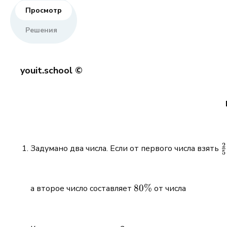
Просмотр
Решения
youit.school ©
2
\
Задумано два числа. Если от первого числа взять
5
{
80\%
80%
а второе число составляет
от числа