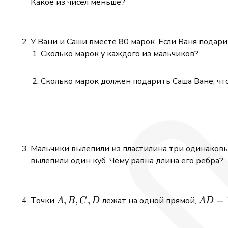
Какое из чисел меньше?
У Вани и Саши вместе 80 марок. Если Ваня подарит
Сколько марок у каждого из мальчиков?
Сколько марок должен подарить Саша Ване, чтоб
Мальчики вылепили из пластилина три одинаковых
вылепили один куб. Чему равна длина его ребра?
A,B,C,D
,
,
,
AD =
=
Точки
лежат на одной прямой,
A
B
C
D
A
D
19\tex
см}