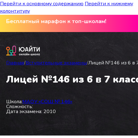
Перейти к основному содержанию
Перейти к нижнему
колонтитулу
Бесплатный марафон к топ-школам!
Главная
/
Вступительные экзамены
/
Лицей №146 из 6 в 7
Лицей №146 из 6 в 7 клас
Школа:
МАОУ «СОШ № 146»
Сложность:
Дата экзамена: 2010