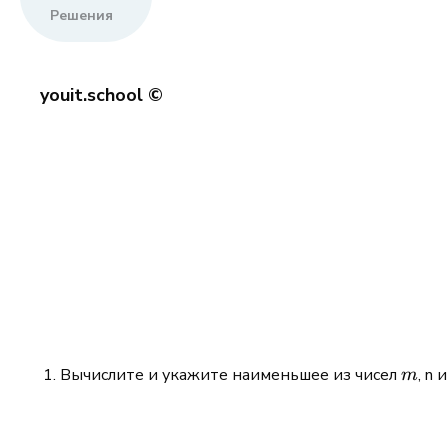
Решения
youit.school ©
m
Вычислите и укажите наименьшее из чисел
, n 
m