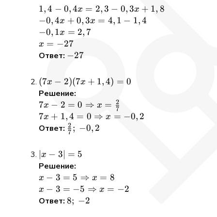
0,3(x-
1,4
1
,
4
−
0
,
4
=
2
,
3
−
0
,
3
+
1
,
8
x
x
6)
-
-0,4x
−
0
,
4
+
0
,
3
=
4
,
1
−
1
,
4
x
x
0,4x
+
-0,1x
−
0
,
1
=
2
,
7
x
=
0,3x
=
x
=
−
27
x
2,3
=
2,7
=
-27
−
27
Ответ:
-
4,1 -
-27
0,3x
1,4
(7 x-2)(7
(
7
−
2
)
(
7
+
1
,
4
)
=
0
x
x
+
x+1,4)=0
Решение:
1,8
2
7x - 2 = 0
7
−
2
=
0
⇒
=
x
x
7
\Rightarrow
7x + 1,4 = 0
7
+
1
,
4
=
0
⇒
=
−
0
,
2
x
x
2
x =
\Rightarrow
\frac{2}
;
−
0
,
2
Ответ:
7
\frac{2}{7}
x = -0,2
{7};~-0,2
|x-
∣
−
3∣
=
5
x
3|=5
Решение:
x - 3 = 5
−
3
=
5
⇒
=
8
x
x
\Rightarrow
x - 3 = -5
−
3
=
−
5
⇒
=
−
2
x
x
x = 8
\Rightarrow
8;~-2
8
;
−
2
Ответ:
x = -2