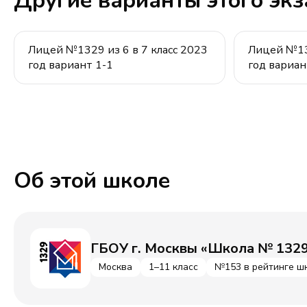
Другие варианты этого эк
Лицей №1329 из 6 в 7 класс 2023
Лицей №132
год вариант 1-1
год вариан
Об этой школе
ГБОУ г. Москвы «Школа № 132
Москва
1–11 класс
№153 в рейтинге ш