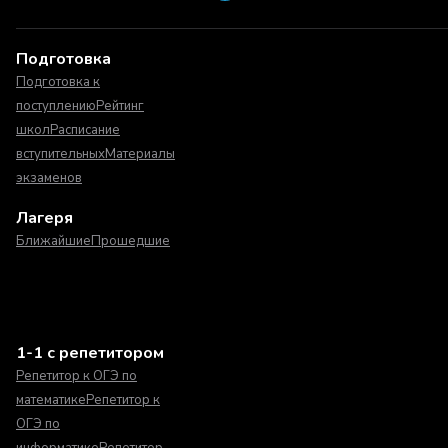
Подготовка
Подготовка к
поступлению
Рейтинг
школ
Расписание
вступительных
Материалы
экзаменов
Лагеря
Ближайшие
Прошедшие
1-1 с репетитором
Репетитор к ОГЭ по
математике
Репетитор к
ОГЭ по
информатике
Репетитор