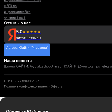
к ЕГЭ по
информатике
Все
занятия 1 на 1
Отзывы о нас
5.0
★★★★★
читать отзывы
Лагерь Юайти. "4 сезона"
Наши новости
Школа ЮАЙТИ: @youit_school
Лагеря ЮАЙТИ: @youit_camps
Telegr
ОГРН 321774600382322
Политика конфиденциальности
Оферта
Обменять Юайтишки