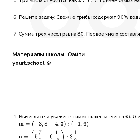
Три числа относятся как
, причем сумма н
5:
7
Решите задачу: Свежие грибы содержат 90% воды,
Сумма трех чисел равна 80. Первое число составл
Материалы школы Юайти
youit.school ©
m
n
Вычислите и укажите наименьшее из чисел
,
m
n
m
=
(
−
3
,
8
+
4
,
3
)
:
(
−
1
,
6
)
\begin{aligned} &
\mathrm{m}=
7
1
1
(
)
n
=
5
−
6
:
3
(-3,8+4,3):(-1,6) \\ &