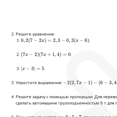
Решите уравнение:
0,2(7-2
0
,
2
(
7
−
2
)
=
2
,
3
−
0
,
3
(
−
6
)
;
x
x
x)=2,3-
0,3(x-
(7 x-2)(7
(
7
−
2
)
(
7
+
1
,
4
)
=
0
;
x
x
6)
x+1,4)=0
|x-
∣
−
3∣
=
5
.
x
3|=5
-2(2,7 x-
−
2
(
2
,
7
−
1
)
−
(
6
−
3
,
4
Упростите выражение:
x
1)-(6-3,4
x)+8(0,4
Решите задачу с помощью пропорции: Для перево
x-2)
сделать автомашине грузоподъемностью 9 т для п
2:
2
:
5
:
7