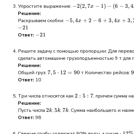
-2(2,7 x-
−
2
(
2
,
7
−
1
)
−
(
6
−
3
,
4
Упростите выражение:
x
1)-(6-3,4
Решение:
x)+8(0,4
-5,4x
−
5
,
4
+
2
−
6
+
3
,
4
+
3
,
Раскрываем скобки:
x
x
x-2)
+ 2 -
−
21
6 +
-21
−
21
Ответ:
3,4x
+
Решите задачу с помощью пропорции: Для перево
3,2x
сделать автомашине грузоподъемностью 9 т для п
- 16
Решение:
7,5
7
,
5
⋅
12
=
90
9
9
Общий груз:
т Количество рейсов:
\cdot
:
Ответ:
10
12 =
90
1
2:
2
:
5
:
7
Три числа относятся как
, причем сумма н
5:
Решение:
7
2k
2
5k
5
7k
7
Пусть числа
,
,
. Сумма наибольшего и наи
k
k
k
Ответ:
98
12
12%
Свежие грибы содержат 90% воды, а сухие -