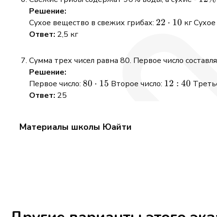
\%
Решение:
22
22
⋅
10
Сухое вещество в свежих грибах:
кг Сухое
\cdot
Ответ:
2,5 кг
10%
= 2,2
Сумма трех чисел равна 80. Первое число составл
Решение:
80
80
⋅
15
12 :
12
:
40
Первое число:
Второе число:
Третье
\cdot
40%
Ответ:
25
15%
=
= 12
30
Материалы школы Юайти