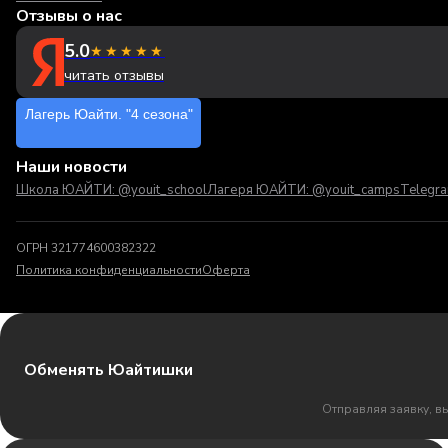
Отзывы о нас
5.0
★★★★★
читать отзывы
Лагерь Юайти. "4 сезона"
Наши новости
Школа ЮАЙТИ: @youit_school
Лагеря ЮАЙТИ: @youit_camps
Telegr
ОГРН 321774600382322
Политика конфиденциальности
Оферта
Обменять Юайтишки
Отправляя заявку, в