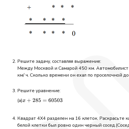
Решите задачу, составляя выражение:
Между Москвой и Самарой 450 км. Автомобилист по
км/ ч. Сколько времени он ехал по проселочной д
Решите уравнение:
x+285=60503
+
285
=
60503
x
Квадрат 4X4 разделен на 16 клеток. Раскрасьте к
белой клетки был ровно один черный сосед.(Сос