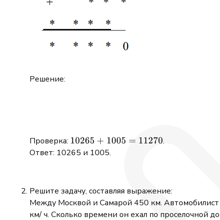
Решение:
10265
10265
+
1005
=
11270
Проверка:
.
+
Ответ: 10265 и 1005.
1005
=
11270
Решите задачу, составляя выражение:
Между Москвой и Самарой 450 км. Автомобилист по
км/ ч. Сколько времени он ехал по проселочной д