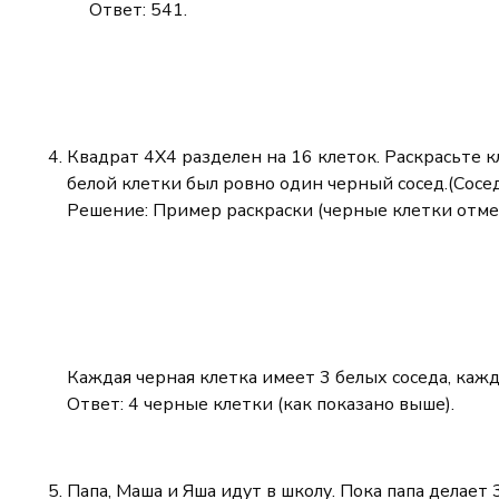
=
833
Ответ: 541.
478
-
+
292
355
=
=
541
833
Квадрат 4X4 разделен на 16 клеток. Раскрасьте к
белой клетки был ровно один черный сосед.(Сос
Решение: Пример раскраски (черные клетки отме
Каждая черная клетка имеет 3 белых соседа, кажд
Ответ: 4 черные клетки (как показано выше).
Папа, Маша и Яша идут в школу. Пока папа делает 