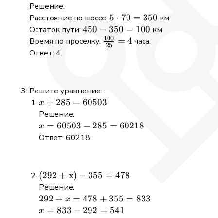
Решение:
5
5
⋅
70
=
350
Расстояние по шоссе:
км.
\cdot
450
450
−
350
=
100
Остаток пути:
км.
100
70 =
-
\frac{100}
=
4
Время по проселку:
часа.
25
350
350
{25} = 4
Ответ: 4.
=
100
Решите уравнение:
x+285=60503
+
285
=
60503
x
Решение:
x =
=
60503
−
285
=
60218
x
60503
Ответ: 60218.
- 285
=
60218
(292+\mathrm{x})-355=478
(
292
+
x
)
−
355
=
478
Решение:
292
292
+
=
478
+
355
=
833
x
+ x
x =
=
833
−
292
=
541
x