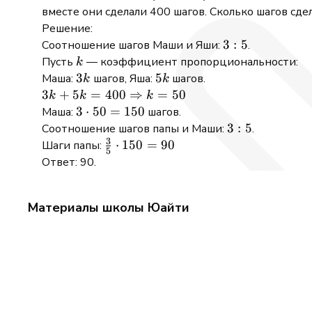
вместе они сделали 400 шагов. Сколько шагов сде
Решение:
3:5
3
:
5
Соотношение шагов Маши и Яши:
.
k
Пусть
— коэффициент пропорциональности:
k
3k
3
5k
5
Маша:
шагов, Яша:
шагов.
k
k
3k + 5k =
3
+
5
=
400
⇒
=
50
k
k
k
400
3
3
⋅
50
=
150
Маша:
шагов.
\Rightarrow
\cdot
3:5
3
:
5
Соотношение шагов папы и Маши:
.
k = 50
3
50 =
\frac{3}
⋅
150
=
90
Шаги папы:
5
150
{5}
Ответ: 90.
\cdot
150 =
Материалы школы Юайти
90