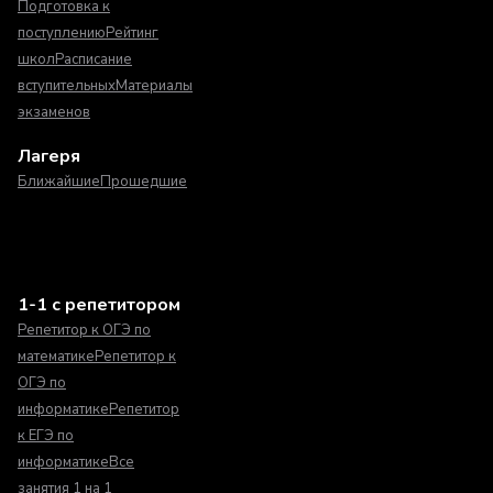
Подготовка к
поступлению
Рейтинг
школ
Расписание
вступительных
Материалы
экзаменов
Лагеря
Ближайшие
Прошедшие
1-1 с репетитором
Репетитор к ОГЭ по
математике
Репетитор к
ОГЭ по
информатике
Репетитор
к ЕГЭ по
информатике
Все
занятия 1 на 1