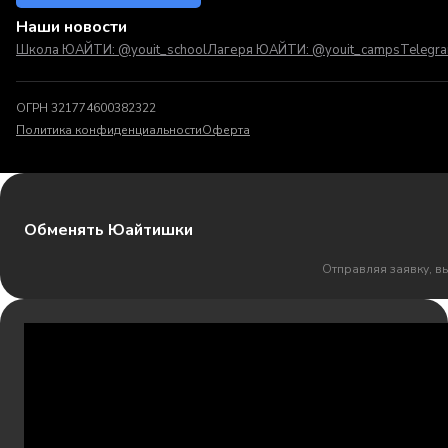
Наши новости
Школа ЮАЙТИ: @youit_school
Лагеря ЮАЙТИ: @youit_camps
Telegr
ОГРН 321774600382322
Политика конфиденциальности
Оферта
Обменять Юайтишки
Отправляя заявку, в