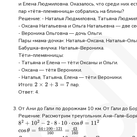
и Елена Людмиловна. Оказалось, что среди них ес
пар «тётя–племянница» собрались на блины?
Решение: - Наталья Людмиловна, Татьяна Людмил
- Оксана Натальевна и Ольга Натальевна — две се
- Вероника Ольговна — дочь Ольги.
Пары «мама-дочка»: Наталья–Оксана, Наталья–Оль
Бабушка–внучка: Наталья–Вероника.
Тёти–племянницы:
- Татьяна и Елена — тёти Оксаны и Ольги.
- Оксана — тётя Вероники.
- Наталья, Татьяна, Елена — тёти Вероники.
2
2
×
2
+
3
=
7
Итого:
пар.
\times
Ответ: 4.
2 + 3
= 7
От Ани до Гали по дорожкам 10 км. От Гали до Бо
Решение: Рассмотрим треугольник Аня–Галя–Боря
2
2
2
8^2 +
8
+
1
0
−
2
⋅
8
⋅
10
⋅
c
o
s
=
1
1
θ
64
+
100
−
121
43
10^2 -
\cos
c
o
s
=
=
θ
160
160