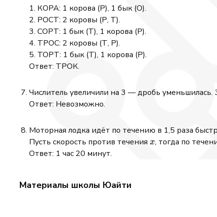
10
1. КОРА: 1 корова (Р), 1 бык (О).
+
2. РОСТ: 2 коровы (Р, Т).
7
3. СОРТ: 1 бык (Т), 1 корова (Р).
+
4. ТРОС: 2 коровы (Т, Р).
6
5. ТОРТ: 1 бык (Т), 1 корова (Р).
+
Ответ: ТРОК.
5
+
4
Числитель увеличили на 3 — дробь уменьшилась. 
+
Ответ: Невозможно.
3
+
Моторная лодка идёт по течению в 1,5 раза быстр
3
x
Пусть скорость против течения
, тогда по тече
x
+
Ответ: 1 час 20 минут.
3
+
2
Материалы школы Юайти
+
2
=