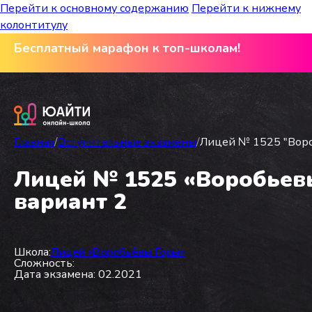
Перейти к основному содержанию
Перейти к нижнему
колонтитулу
Бесплатный марафон к топ-школам!
Главная
/
Вступительные экзамены
/
Лицей № 1525 "Вороб
Лицей № 1525 «Воробьевы 
вариант 2
Школа:
Лицей «Воробьёвы Горы»
Сложность:
Дата экзамена: 02.2021