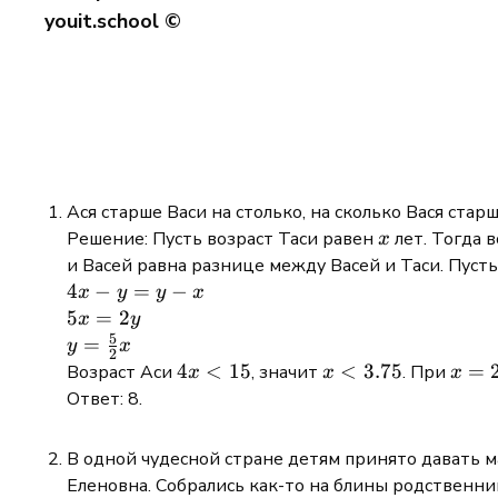
youit.school ©
Ася старше Васи на столько, на сколько Вася стар
x
Решение: Пусть возраст Таси равен
лет. Тогда 
x
и Васей равна разнице между Васей и Таси. Пуст
4x
4
−
=
−
x
y
y
x
-
5x
5
=
2
x
y
5
y
=
y =
=
y
x
2
=
2y
\frac{5}
4x
4
<
15
x <
<
3.75
x
=
Возраст Аси
, значит
. При
x
x
x
y
{2}x
<
3.75
=
Ответ: 8.
-
15
2
x
В одной чудесной стране детям принято давать м
Еленовна. Собрались как-то на блины родственн