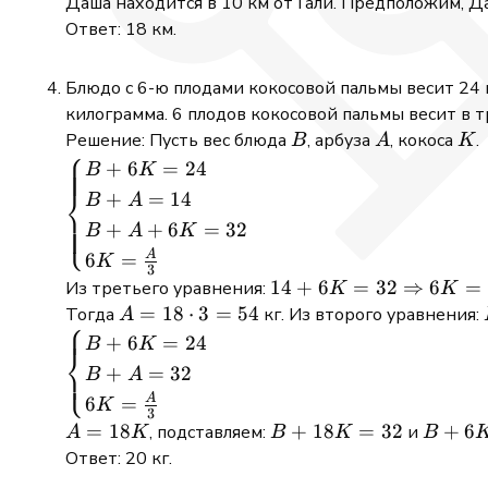
2
\theta =
Даша находится в 10 км от Гали. Предположим, 
\cdot
\frac{64
Ответ: 18 км.
8
+ 100 -
\cdot
121}
Блюдо с 6-ю плодами кокосовой пальмы весит 24 
10
{160} =
килограмма. 6 плодов кокосовой пальмы весит в т
\cdot
\frac{43}
B
A
K
Решение: Пусть вес блюда
, арбуза
, кокоса
.
B
A
K
\cos
{160}
⎧
\begin{cases}
+
6
=
24
B
K
\theta
B + 6K = 24
⎨
+
=
14
=
B
A
\\ B + A =
11^2
⎩
+
+
6
=
32
B
A
K
14 \\ B + A
A
6
=
K
+ 6K = 32 \\
3
14 + 6K =
14
+
6
=
32
⇒
6
=
Из третьего уравнения:
6K =
K
K
32
A =
=
18
⋅
3
=
54
Тогда
кг. Из второго уравнения:
\frac{A}{3}
A
⎧
\Rightarrow
18
\begin{cases}
\end{cases}
+
6
=
24
B
K
⎨
6K = 18
\cdot
B + 6K = 24
+
=
32
⎩
B
A
\Rightarrow
3 =
\\ B + A =
A
6
=
K
K = 3
54
32 \\ 6K =
3
A =
=
18
B +
+
18
=
32
B
+
6
, подставляем:
и
A
K
B
K
B
\frac{A}{3}
18K
18K
+
Ответ: 20 кг.
\end{cases}
=
6K