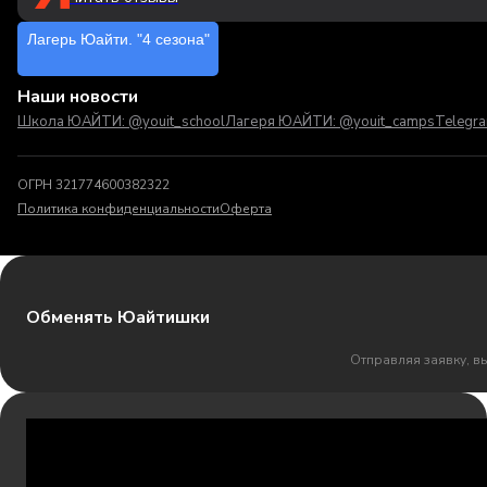
Лагерь Юайти. "4 сезона"
Наши новости
Школа ЮАЙТИ: @youit_school
Лагеря ЮАЙТИ: @youit_camps
Telegr
ОГРН 321774600382322
Политика конфиденциальности
Оферта
Обменять Юайтишки
Отправляя заявку, в