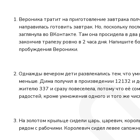
Вероника тратит на приготовление завтрака полч
направилась готовить завтрак. Но, поскольку посл
заглянула во ВКонтакте. Там она просидела в два 
закончив трапезу ровно в 2 часа дня. Напишите б
пробуждения Вероники.
Однажды вечером дети развлекались тем, что умн
меньше. Дима получил в произведении 12132 и дол
жителю 337 и сразу повеселела, потому что её со
радостей, кроме умножения одного и того же чис
На золотом крыльце сидели царь, царевич, король
рядом с рабочими. Королевич сидел левее сапожни