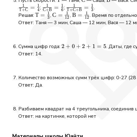
Пусть скорости:
— Таня,
— Саша,
— Вася. Си
1
1
1
1
1
1
\frac{1}
=
\frac{1}
=
\frac{1}
=
;
;
.
Т
+
С
4
С
+
В
6
Т
+
С
+
В
3
1
1
1
{Т+С}
{С+В}
{Т+С+В}
Т =
Т
=
С =
С
=
В =
В
=
Решая:
,
,
. Время по отдельно
3
12
12
=
=
=
\frac{1}
\frac{1}
\frac{1}
Ответ: Таня — 3 мин, Саша — 12 мин, Вася — 12 м
\frac{1}
\frac{1}
\frac{1}
{3}
{12}
{12}
{4}
{6}
{3}
2+0+2+1
2
+
0
+
2
+
1
=
5
Сумма цифр года:
. Даты, где с
= 5
Ответ: 14.
Количество возможных сумм трёх цифр: 0-27 (28
Ответ: Да.
Разбиваем квадрат на 4 треугольника, соединив 
Ответ: на картинке, которой нет
Материалы школы Юайти