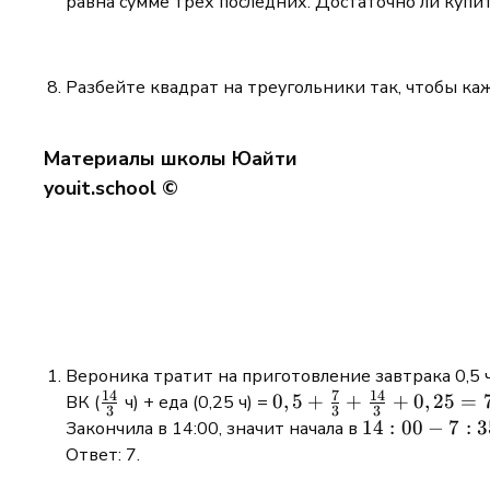
равна сумме трёх последних. Достаточно ли купи
Разбейте квадрат на треугольники так, чтобы ка
Материалы школы Юайти
youit.school ©
Вероника тратит на приготовление завтрака 0,5 ча
14
7
14
\frac{14}
0,5 +
0
,
5
+
+
+
0
,
25
=
ВК (
ч) + еда (0,25 ч) =
3
3
3
{3}
\frac{7}
14:00
14
:
00
−
7
:
3
Закончила в 14:00, значит начала в
{3} +
-
Ответ: 7.
\frac{14}
7:35