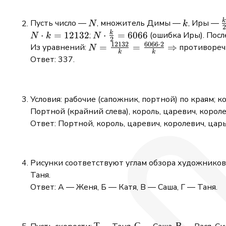
{3} +
=
0,25 = 7
6:25
k
N
k
\
Пусть число —
, множитель Димы —
, Иры —
N
k
2
{
k
N
N \cdot
⋅
=
12132
⋅
=
6066
;
(ошибка Иры). Посл
N
k
N
2
12132
6066
⋅
2
\cdot
\frac{k}
N =
=
=
⇒
Из уравнений:
противоречи
N
k
k
k =
{2} =
\frac{12132}
Ответ: 337.
12132
6066
{k} =
\frac{6066
\cdot 2}{k}
Условия: рабочие (сапожник, портной) по краям; к
\Rightarrow
Портной (крайний слева), король, царевич, короле
Ответ: Портной, король, царевич, королевич, царь
Рисунки соответствуют углам обзора художников. Ж
Таня.
Ответ: А — Женя, Б — Катя, В — Саша, Г — Таня.
Т
Т
С
С
В
В