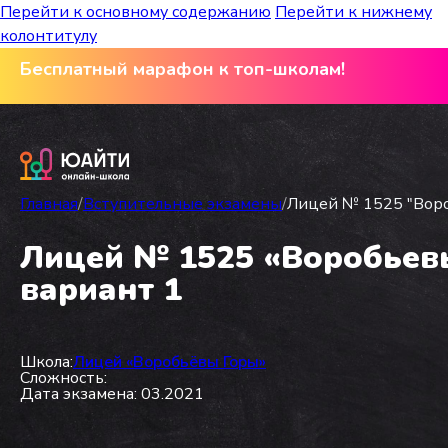
Перейти к основному содержанию
Перейти к нижнему
колонтитулу
Бесплатный марафон к топ-школам!
Главная
/
Вступительные экзамены
/
Лицей № 1525 "Вороб
Лицей № 1525 «Воробьевы 
вариант 1
Школа:
Лицей «Воробьёвы Горы»
Сложность:
Дата экзамена: 03.2021