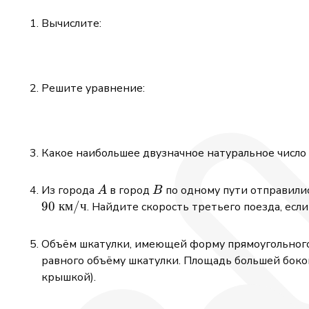
Вычислите:
Решите уравнение:
Какое наибольшее двузначное натуральное число
A
B
Из города
в город
по одному пути отправилис
A
B
90
км
/
ч
. Найдите скорость третьего поезда, если
Объём шкатулки, имеющей форму прямоугольного
равного объёму шкатулки. Площадь большей боко
крышкой).