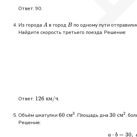
\newline
Ответ: 90.
\newline
A
B
Из города
в город
по одному пути отправилис
A
B
Найдите скорость третьего поезда. Решение:
126\
126
км
/
ч
\newline
Ответ:
.
\mathrm{км/
\newline
ч}
3
2
60\
60
см
30\
30
см
Объём шкатулки
. Площадь дна
, бо
\mathrm{см}^3
\mathrm{
Решение:
⋅
=
30
,
a
b