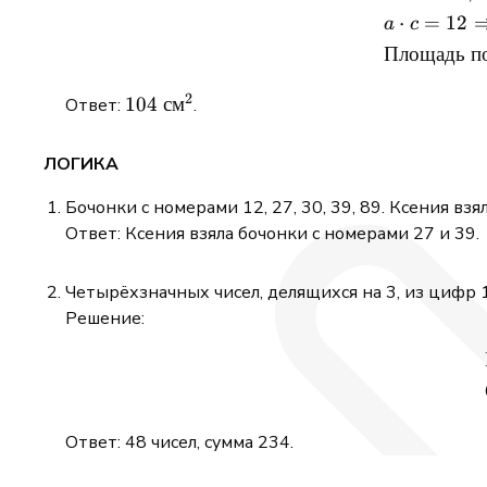
⋅
=
12
a
c
Площадь
п
2
104\
104
см
\newline
Ответ:
.
\mathrm{см}^2
\newline
\newline
\newline
\newline
ЛОГИКА
\newline
Бочонки с номерами 12, 27, 30, 39, 89. Ксения взя
Ответ: Ксения взяла бочонки с номерами 27 и 39.
\newline
Четырёхзначных чисел, делящихся на 3, из цифр 1,
Решение:
Ответ: 48 чисел, сумма 234.