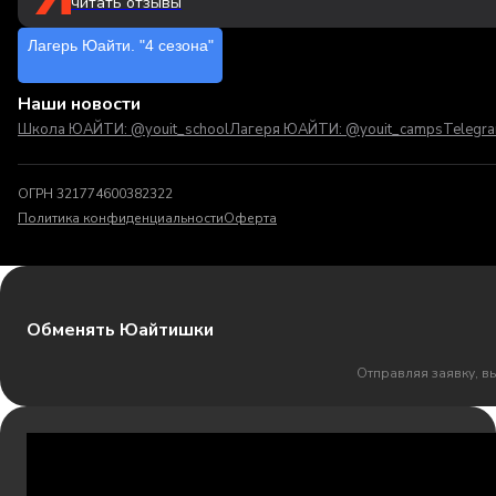
читать отзывы
Лагерь Юайти. "4 сезона"
Наши новости
Школа ЮАЙТИ: @youit_school
Лагеря ЮАЙТИ: @youit_camps
Telegr
ОГРН 321774600382322
Политика конфиденциальности
Оферта
Обменять Юайтишки
Отправляя заявку, в