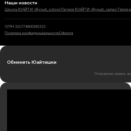
Наши новости
Школа ЮАЙТИ: @youit_school
Лагеря ЮАЙТИ: @youit_camps
Telegr
ОГРН 321774600382322
Политика конфиденциальности
Оферта
Обменять Юайтишки
Отправляя заявку, в