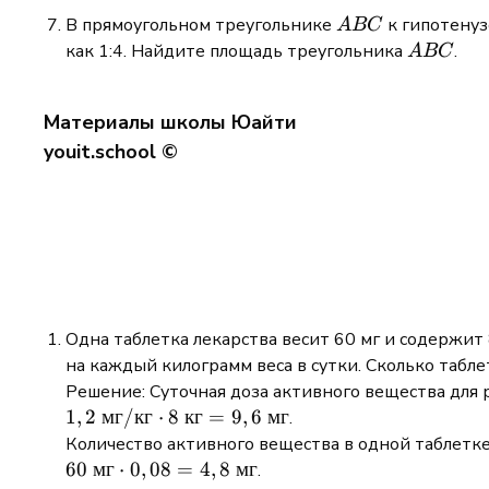
ABC
В прямоугольном треугольнике
к гипотену
A
BC
ABC
как 1:4. Найдите площадь треугольника
.
A
BC
Материалы школы Юайти
youit.school ©
Одна таблетка лекарства весит 60 мг и содержит
на каждый килограмм веса в сутки. Сколько табле
Решение: Суточная доза активного вещества для 
1,2
1
,
2
мг
/
кг
⋅
8
кг
=
9
,
6
мг
.
\text{
Количество активного вещества в одной таблетке
мг/
60
60
мг
⋅
0
,
08
=
4
,
8
мг
.