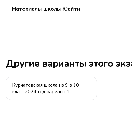
16} = 8
=
Материалы школы Юайти
\frac{20
\cdot 8}
{2} = 80
Другие варианты этого эк
Курчатовская школа из 9 в 10
класс 2024 год вариант 1