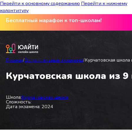
Перейти к основному содержанию
Перейти к нижнему
колонтитулу
Бесплатный марафон к топ-школам!
Главная
/
Вступительные экзамены
/
Курчатовская школа и
Курчатовская школа из 9 
Школа:
Курчатовская школа
Сложность:
Дата экзамена: 2024