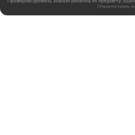
Проверим уровень знаний ребёнка по предмету, оцени
Отправляя заявку, в