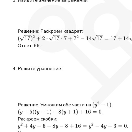
Найдите значение выражения:
n}{m} =
\frac{2m}
{m(m + n)}
\cdot
Решение: Раскроем квадрат:
\frac{m +
2
2
(\sqrt{17})^2
(
17
)
+
2
⋅
17
⋅
7
+
7
−
14
17
=
17
+
14
n}{m} =
+ 2 \cdot
Ответ: 66.
\frac{2}{m}
\sqrt{17}
\cdot 7 +
7^2 -
Решите уравнение:
14\sqrt{17}
= 17 +
14\sqrt{17}
+ 49 -
14\sqrt{17}
2
(y^2
(
−
1
)
Решение: Умножим обе части на
:
y
= 66
- 1)
(y
(
+
5
)
(
−
1
)
−
8
(
+
1
)
+
16
=
0
.
y
y
y
+
Раскроем скобки:
2
2
5)
y^2
+
4
−
5
−
8
−
8
+
16
=
−
4
+
3
=
0
.
y
y
y
y
y