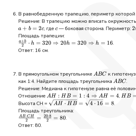
В равнобедренную трапецию, периметр которой р
Решение: В трапецию можно вписать окружност
a
+
=
2
c
2
2
, где
— боковая сторона. Периметр:
a
b
c
c
+
8
Площадь трапеции:
+
b
\
a
b
\frac{a +
⋅
=
320
⇒
20
=
320
⇒
=
16
.
h
h
h
2
=
a
b}{2} \cdot
Ответ: 16 см.
2c
h = 320
\Rightarrow
20h = 320
ABC
В прямоугольном треугольнике
к гипотену
A
BC
\Rightarrow
ABC
как 1:4. Найдите площадь треугольника
.
A
BC
h = 16
Решение: Медиана к гипотенузе равна её полови
AH:HB =
:
=
1
:
4
⇒
=
4
HB
Отношение
,
A
H
H
B
A
H
H
B
1:4
=
\sqrt{AH
⋅
=
4
⋅
16
=
8
Высота CH =
.
A
H
H
B
\Rightarrow
16
\cdot
Площадь треугольника:
AH = 4
HB} =
⋅
20
⋅
8
A
B
C
H
\frac{AB
=
=
80
.
2
2
\sqrt{4
\cdot
Ответ: 80.
\cdot
CH}{2}